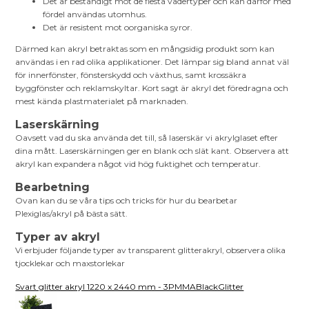
Det är beständigt mot de flesta vädertyper och kan därför med
fördel användas utomhus.
Det är resistent mot oorganiska syror.
Därmed kan akryl betraktas som en mångsidig produkt som kan
användas i en rad olika applikationer. Det lämpar sig bland annat väl
för innerfönster, fönsterskydd och växthus, samt krossäkra
byggfönster och reklamskyltar. Kort sagt är akryl det föredragna och
mest kända plastmaterialet på marknaden.
Laserskärning
Oavsett vad du ska använda det till, så laserskär vi akrylglaset efter
dina mått. Laserskärningen ger en blank och slät kant. Observera att
akryl kan expandera något vid hög fuktighet och temperatur.
Bearbetning
Ovan kan du se våra tips och tricks för hur du bearbetar
Plexiglas/akryl på bästa sätt.
Typer av akryl
Vi erbjuder följande typer av transparent glitterakryl, observera olika
tjocklekar och maxstorlekar
Svart glitter akryl 1220 x 2440 mm - 3PMMABlackGlitter