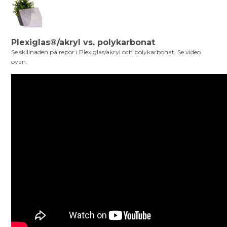
Plexiglas®/akryl vs. polykarbonat
Se skillnaden på repor i Plexiglas/akryl och polykarbonat. Se video
ovan.