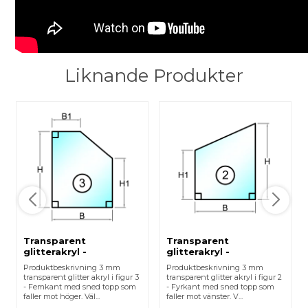
Liknande Produkter
Transparent
Transparent
glitterakryl -
glitterakryl -
Laserskuren - Figur 3
Laserskuren - Figur 2
Produktbeskrivning 3 mm
Produktbeskrivning 3 mm
transparent glitter akryl i figur 3
transparent glitter akryl i figur 2
- Femkant med sned topp som
- Fyrkant med sned topp som
faller mot höger. Väl...
faller mot vänster. V...