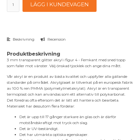
LÄGG I KUNDEVAGEN
Beskrivning
Recension
Produktbeskrivning
3 mm transparent glitter akryl i figur 4 - Femkant med sned topp
som faller mot vänster. Välj önskad tjocklek och ange dina mått.
Vår akryl är en produkt av bästa kvalitet och uppfyller alla gällande
standarder på området. Akrylglaset är tillverkat på en europeisk fabrik
av 100 % ren PMMA (polymetylmetakrylat). Akryl är en transparent
termoplast och kan användas som ett alternativ till polykarbonat.
Det föredras ofta eftersom det är lätt att hantera och bearbeta.
Materialet har dessutom flera fördelar:
Det är upp till 17 gånger starkare än glas och är därför
motståndskraftigt mot tryck och slag.
Det är UV-beständigt.
Det har utmärkta optiska egenskaper.