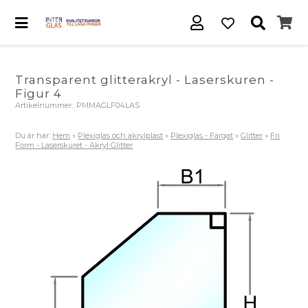
Transparent glitterakryl - Laserskuren -
Figur 4
Artikelnummer.:
PMMAGLF04LAS
Du är här:
Hem
»
Plexiglas och akrylplast
»
Plexiglas - Färgat
»
Glitter
»
Fri
Form - Laserskuret - Akryl Glitter