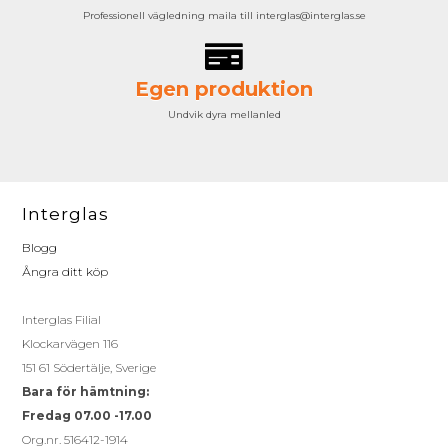
Professionell vägledning maila till interglas@interglas.se
Egen produktion
Undvik dyra mellanled
Interglas
Blogg
Ångra ditt köp
Interglas Filial
Klockarvägen 116
151 61 Södertälje, Sverige
Bara för hämtning:
Fredag 07.00 -17.00
Org.nr. 516412-1914