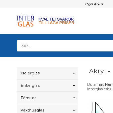
Frågor & Svar
Akryl -
Isolerglas
Du är här:
He
Enkelglas
Interglas erbju
Fönster
Växthusglas