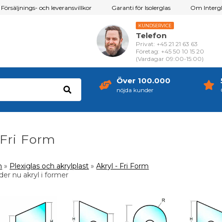
Försäljnings- och leveransvillkor
Garanti för Isolerglas
Om Intergl
KUNDSERVICE
Telefon
Privat: +45 21 21 63 63
Företag: +45 50 10 15 20
(Vardagar 09:00-15:00)
Över 100.000
nöjda kunder
 Fri Form
m
»
Plexiglas och akrylplast
»
Akryl - Fri Form
der nu akryl i former