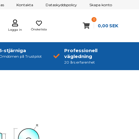
as
Kontakta
Dataskyddspolicy
Skapa konto
0
0,00
SEK
Önskelista
Logga in
5-stjärniga
Professionell
vägledning
Omdömen på Trustpilot
20 års erfarenhet