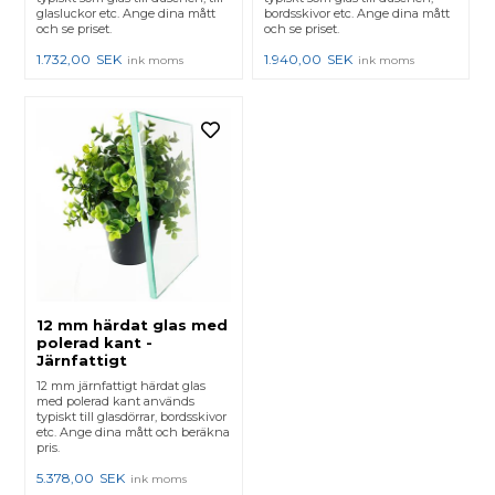
glasluckor etc. Ange dina mått
bordsskivor etc. Ange dina mått
och se priset.
och se priset.
1.732,00
SEK
1.940,00
SEK
ink moms
ink moms
12 mm härdat glas med
polerad kant -
Järnfattigt
12 mm järnfattigt härdat glas
med polerad kant används
typiskt till glasdörrar, bordsskivor
etc. Ange dina mått och beräkna
pris.
5.378,00
SEK
ink moms