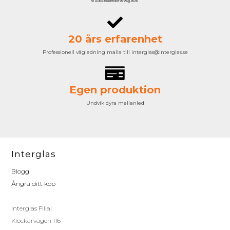
20 års erfarenhet
Professionell vägledning maila till interglas@interglas.se
Egen produktion
Undvik dyra mellanled
Interglas
Blogg
Ångra ditt köp
Interglas Filial
Klockarvägen 116