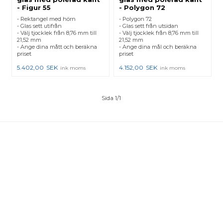
- Figur 55
- Polygon 72
- Rektangel med hörn
- Polygon 72
- Glas sett utifrån
- Glas sett från utsidan
- Välj tjocklek från 8,76 mm till
- Välj tjocklek från 8,76 mm till
21,52 mm
21,52 mm
- Ange dina mått och beräkna
- Ange dina mål och beräkna
priset
priset
5.402,00
SEK
4.152,00
SEK
ink moms
ink moms
Sida 1/1