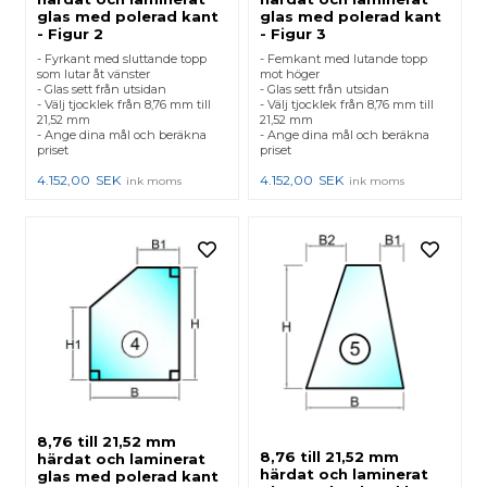
glas med polerad kant
glas med polerad kant
- Figur 2
- Figur 3
- Fyrkant med sluttande topp
- Femkant med lutande topp
som lutar åt vänster
mot höger
- Glas sett från utsidan
- Glas sett från utsidan
- Välj tjocklek från 8,76 mm till
- Välj tjocklek från 8,76 mm till
21,52 mm
21,52 mm
- Ange dina mål och beräkna
- Ange dina mål och beräkna
priset
priset
4.152,00
SEK
4.152,00
SEK
ink moms
ink moms
8,76 till 21,52 mm
8,76 till 21,52 mm
härdat och laminerat
härdat och laminerat
glas med polerad kant