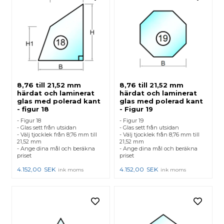
8,76 till 21,52 mm
8,76 till 21,52 mm
härdat och laminerat
härdat och laminerat
glas med polerad kant
glas med polerad kant
- figur 18
- Figur 19
- Figur 18
- Figur 19
- Glas sett från utsidan
- Glas sett från utsidan
- Välj tjocklek från 8,76 mm till
- Välj tjocklek från 8,76 mm till
21,52 mm
21,52 mm
- Ange dina mål och beräkna
- Ange dina mål och beräkna
priset
priset
4.152,00
SEK
4.152,00
SEK
ink moms
ink moms