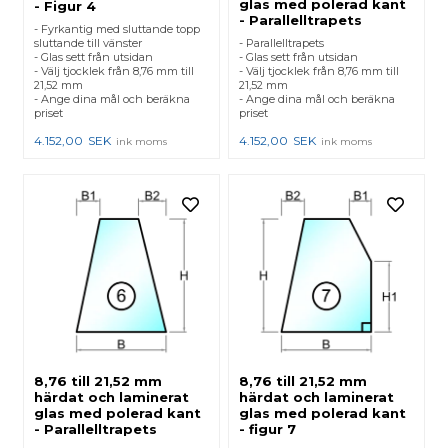
glas med polerad kant
- Figur 4
- Parallelltrapets
- Fyrkantig med sluttande topp
sluttande till vänster
- Parallelltrapets
- Glas sett från utsidan
- Glas sett från utsidan
- Välj tjocklek från 8,76 mm till
- Välj tjocklek från 8,76 mm till
21,52 mm
21,52 mm
- Ange dina mål och beräkna
- Ange dina mål och beräkna
priset
priset
4.152,00
SEK
4.152,00
SEK
ink moms
ink moms
8,76 till 21,52 mm
8,76 till 21,52 mm
härdat och laminerat
härdat och laminerat
glas med polerad kant
glas med polerad kant
- Parallelltrapets
- figur 7