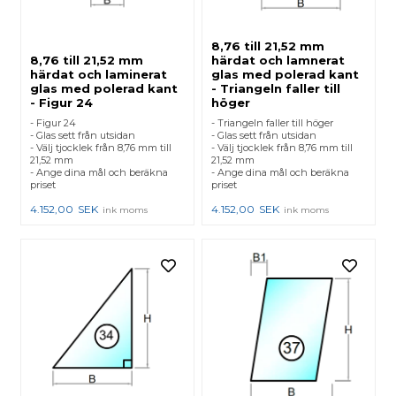
8,76 till 21,52 mm
8,76 till 21,52 mm
härdat och lamnerat
härdat och laminerat
glas med polerad kant
glas med polerad kant
- Triangeln faller till
- Figur 24
höger
- Figur 24
- Triangeln faller till höger
- Glas sett från utsidan
- Glas sett från utsidan
- Välj tjocklek från 8,76 mm till
- Välj tjocklek från 8,76 mm till
21,52 mm
21,52 mm
- Ange dina mål och beräkna
- Ange dina mål och beräkna
priset
priset
4.152,00
SEK
4.152,00
SEK
ink moms
ink moms