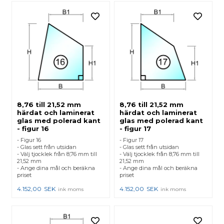
8,76 till 21,52 mm
8,76 till 21,52 mm
härdat och laminerat
härdat och laminerat
glas med polerad kant
glas med polerad kant
- figur 16
- figur 17
- Figur 16
- Figur 17
- Glas sett från utsidan
- Glas sett från utsidan
- Välj tjocklek från 8,76 mm till
- Välj tjocklek från 8,76 mm till
21,52 mm
21,52 mm
- Ange dina mål och beräkna
- Ange dina mål och beräkna
priset
priset
4.152,00
SEK
4.152,00
SEK
ink moms
ink moms