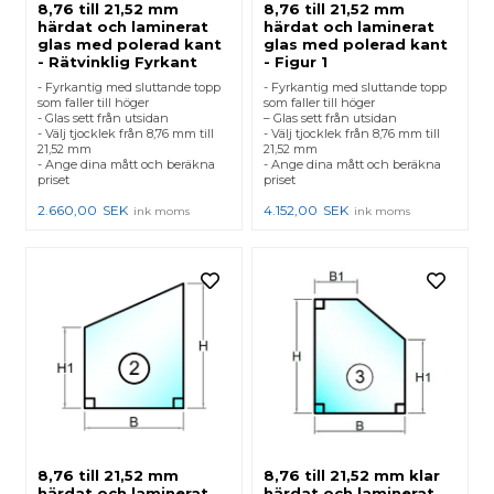
8,76 till 21,52 mm
8,76 till 21,52 mm
härdat och laminerat
härdat och laminerat
glas med polerad kant
glas med polerad kant
- Rätvinklig Fyrkant
- Figur 1
- Fyrkantig med sluttande topp
- Fyrkantig med sluttande topp
som faller till höger
som faller till höger
- Glas sett från utsidan
– Glas sett från utsidan
- Välj tjocklek från 8,76 mm till
- Välj tjocklek från 8,76 mm till
21,52 mm
21,52 mm
- Ange dina mått och beräkna
- Ange dina mått och beräkna
priset
priset
2.660,00
SEK
4.152,00
SEK
ink moms
ink moms
8,76 till 21,52 mm
8,76 till 21,52 mm klar
härdat och laminerat
härdat och laminerat