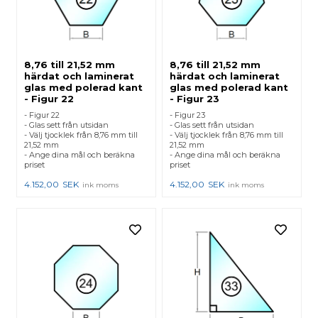
8,76 till 21,52 mm
8,76 till 21,52 mm
härdat och laminerat
härdat och laminerat
glas med polerad kant
glas med polerad kant
- Figur 22
- Figur 23
- Figur 22
- Figur 23
- Glas sett från utsidan
- Glas sett från utsidan
- Välj tjocklek från 8,76 mm till
- Välj tjocklek från 8,76 mm till
21,52 mm
21,52 mm
- Ange dina mål och beräkna
- Ange dina mål och beräkna
priset
priset
4.152,00
SEK
4.152,00
SEK
ink moms
ink moms