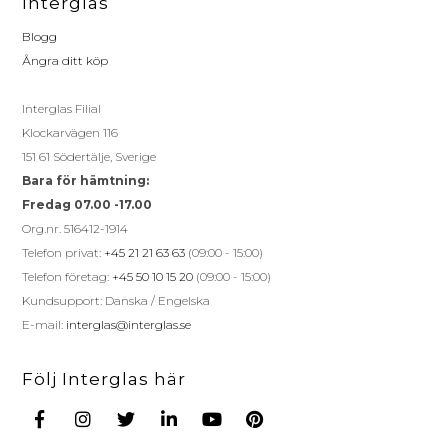
Interglas
Blogg
Ångra ditt köp
Interglas Filial
Klockarvägen 116
151 61 Södertälje, Sverige
Bara för hämtning:
Fredag 07.00 -17.00
Org.nr. 516412-1914
Telefon privat:
+45 21 21 63 63
(09:00 - 15:00)
Telefon företag:
+45 50 10 15 20
(09:00 - 15:00)
Kundsupport: Danska / Engelska
E-mail:
interglas@interglas.se
Följ Interglas här