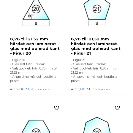
8,76 till 21,52 mm
8,76 till 21,52 mm
härdat och laminerat
härdat och laminerat
glas med polerad kant
glas med polerad kant
- Figur 20
- Figur 21
- Figur 20
- Figur 21
- Glas sett från utsidan
- Glas sett från utsidan
- Välj tjocklek från 8,76 mm till
- Välj tjocklek från 8,76 mm till
21,52 mm
21,52 mm
- Ange dina mål och beräkna
- Ange dina mål och beräkna
priset
priset
4.152,00
SEK
4.152,00
SEK
ink moms
ink moms