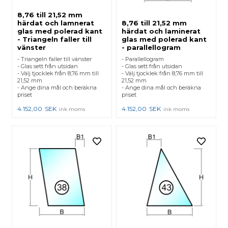
8,76 till 21,52 mm
härdat och lamnerat
8,76 till 21,52 mm
glas med polerad kant
härdat och laminerat
- Triangeln faller till
glas med polerad kant
vänster
- parallellogram
- Triangeln faller till vänster
- Parallellogram
- Glas sett från utsidan
- Glas sett från utsidan
- Välj tjocklek från 8,76 mm till
- Välj tjocklek från 8,76 mm till
21,52 mm
21,52 mm
- Ange dina mål och beräkna
- Ange dina mål och beräkna
priset
priset
4.152,00
SEK
4.152,00
SEK
ink moms
ink moms