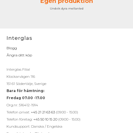
Egen produktion
Undvik dyra mellanled
Interglas
Blogg
Ångra ditt köp
Interglas Filial
Klockarvägen 116
151 61 Södertälje, Sverige
Bara för hämtning:
Fredag 07.00 -17.00
Org.nr. 516412-1914
Telefon privat:
+45 21 21 63 63
(09:00 - 15:00)
Telefon företag:
+45 50 10 15 20
(09:00 - 15:00)
Kundsupport: Danska / Engelska