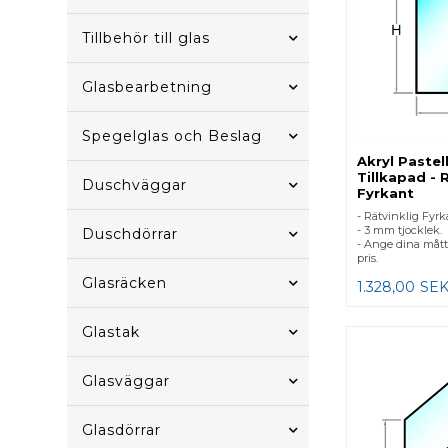
Tillbehör till glas
Glasbearbetning
Spegelglas och Beslag
Akryl Pastel
Tillkapad - 
Duschväggar
Fyrkant
- Rätvinklig Fyrk
- 3 mm tjocklek.
Duschdörrar
- Ange dina mått
pris.
Glasräcken
1.328,00
SE
Glastak
Glasväggar
Glasdörrar