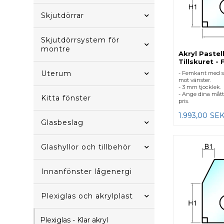
Skjutdörrar
Skjutdörrsystem för
montre
Akryl Pastel
Tillskuret - 
Uterum
- Femkant med sn
mot vänster.
- 3 mm tjocklek.
- Ange dina mått
Kitta fönster
pris.
1.993,00
SE
Glasbeslag
Glashyllor och tillbehör
Innanfönster lågenergi
Plexiglas och akrylplast
Plexiglas - Klar akryl