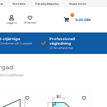
as
Kontakta
Dataskyddspolicy
Skapa konto
0
0,00
SEK
Önskelista
Logga in
5-stjärniga
Professionell
vägledning
Omdömen på Trustpilot
20 års erfarenhet
ärgad
- Akryl Pastellfärgad