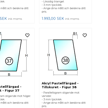
lek.
- Liksidig triangel.
- 3 mm tjocklek.
 mått och beräkna ditt
- Ange dina mått och beräkna ditt
pris.
SEK
1.993,00
SEK
ink moms
ink moms
Akryl Pastellfärgad -
stellfärgad -
Tillskuret - Figur 38
t - Figur 37
- Parallellogram stigande mot
gram stigande mot höger.
vänster.
lek.
- 3 mm tjocklek.
 mått och beräkna ditt
- Ange dina mått och beräkna ditt
pris.