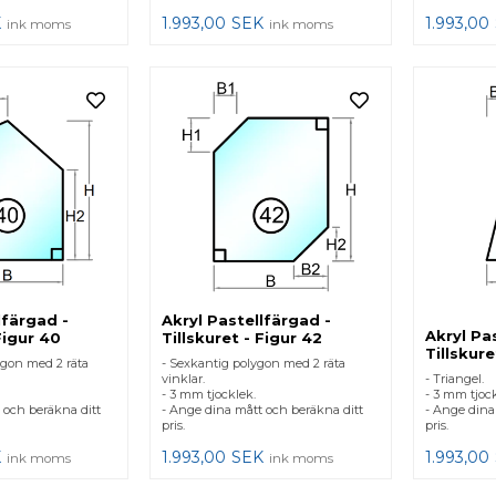
K
1.993,00
SEK
1.993,00
ink moms
ink moms
lfärgad -
Akryl Pastellfärgad -
Akryl Pa
Figur 40
Tillskuret - Figur 42
Tillskure
gon med 2 räta
- Sexkantig polygon med 2 räta
vinklar.
- Triangel.
- 3 mm tjocklek.
- 3 mm tjock
 och beräkna ditt
- Ange dina mått och beräkna ditt
- Ange dina
pris.
pris.
K
1.993,00
SEK
1.993,00
ink moms
ink moms