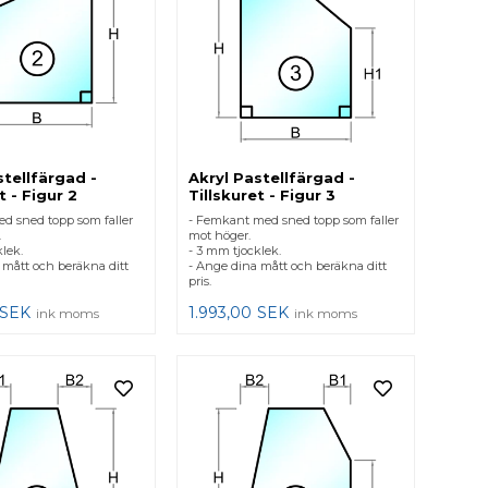
stellfärgad -
Akryl Pastellfärgad -
t - Figur 2
Tillskuret - Figur 3
ed sned topp som faller
- Femkant med sned topp som faller
.
mot höger.
lek.
- 3 mm tjocklek.
 mått och beräkna ditt
- Ange dina mått och beräkna ditt
pris.
SEK
1.993,00
SEK
ink moms
ink moms