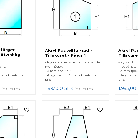
lfärger -
Akryl Pastellfärgad -
Akryl Pa
Rätvinklig
Tillskuret - Figur 1
Tillskure
- Fyrkant med sned topp fallande
- Fyrkant m
ant.
mot höger.
mot vänster
- 3 mm tjocklek.
- 3 mm tjock
 och beräkna ditt
- Ange dina mått och beräkna ditt
- Ange dina
pris.
pris.
K
1.993,00
SEK
1.993,00
ink moms
ink moms