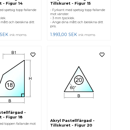
t - Figur 14
Tillskuret - Figur 15
ed spetsig topp fallande
- Fyrkant med spetsig topp fallande
mot vänster.
lek.
- 3 mm tjocklek.
 mått och beräkna ditt
- Ange dina mått och beräkna ditt
pris.
SEK
1.993,00
SEK
ink moms
ink moms
stellfärgad -
t - Figur 18
Akryl Pastellfärgad -
ed toppen fallande mot
Tillskuret - Figur 20