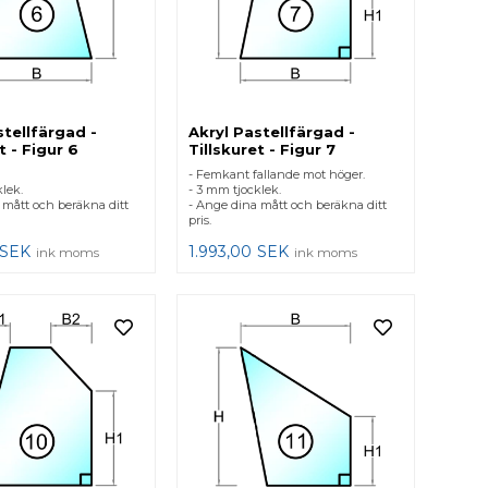
stellfärgad -
Akryl Pastellfärgad -
t - Figur 6
Tillskuret - Figur 7
- Femkant fallande mot höger.
lek.
- 3 mm tjocklek.
 mått och beräkna ditt
- Ange dina mått och beräkna ditt
pris.
SEK
1.993,00
SEK
ink moms
ink moms