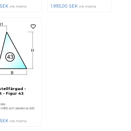
SEK
1.993,00
SEK
ink moms
ink moms
stellfärgad -
t - Figur 43
lek.
 mått och beräkna ditt
SEK
ink moms