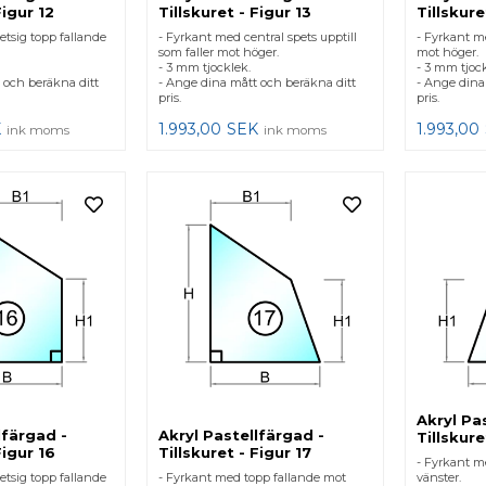
Figur 12
Tillskuret - Figur 13
Tillskure
etsig topp fallande
- Fyrkant med central spets upptill
- Fyrkant m
som faller mot höger.
mot höger.
- 3 mm tjocklek.
- 3 mm tjock
 och beräkna ditt
- Ange dina mått och beräkna ditt
- Ange dina
pris.
pris.
K
1.993,00
SEK
1.993,00
ink moms
ink moms
Akryl Pa
lfärgad -
Akryl Pastellfärgad -
Tillskure
Figur 16
Tillskuret - Figur 17
- Fyrkant m
etsig topp fallande
- Fyrkant med topp fallande mot
vänster.