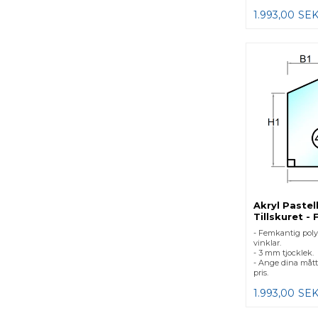
1.993,00
SE
Akryl Pastel
Tillskuret - 
- Femkantig poly
vinklar.
- 3 mm tjocklek.
- Ange dina mått
pris.
1.993,00
SE