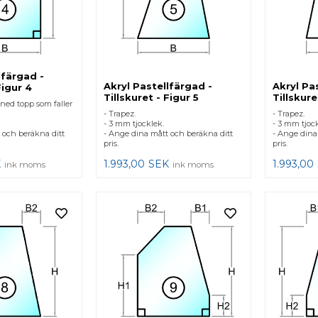
lfärgad -
Akryl Pastellfärgad -
Akryl Pa
Figur 4
Tillskuret - Figur 5
Tillskure
ed topp som faller
- Trapez.
- Trapez.
- 3 mm tjocklek.
- 3 mm tjock
 och beräkna ditt
- Ange dina mått och beräkna ditt
- Ange dina
pris.
pris.
K
1.993,00
SEK
1.993,00
ink moms
ink moms