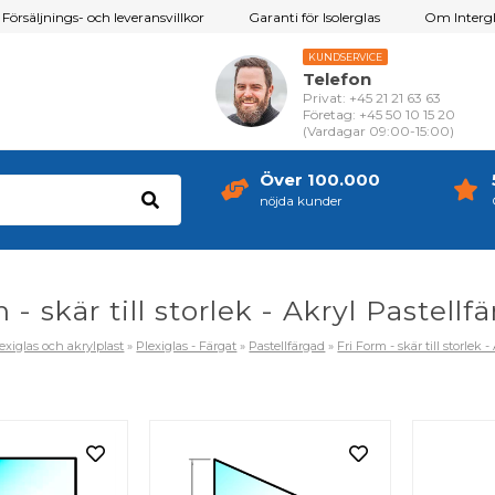
Försäljnings- och leveransvillkor
Garanti för Isolerglas
Om Intergl
KUNDSERVICE
Telefon
Privat: +45 21 21 63 63
Företag: +45 50 10 15 20
(Vardagar 09:00-15:00)
Över 100.000
nöjda kunder
 - skär till storlek - Akryl Pastellf
exiglas och akrylplast
»
Plexiglas - Färgat
»
Pastellfärgad
»
Fri Form - skär till storlek 