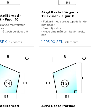
Akryl Pastellfärgad -
stellfärgad -
Tillskuret - Figur 11
t - Figur 10
- Fyrkant med spetsig topp fallande
allande mot vänster.
mot höger.
lek.
- 3 mm tjocklek.
 mått och beräkna ditt
- Ange dina mått och beräkna ditt
pris.
SEK
1.993,00
SEK
ink moms
ink moms
stellfärgad -
Akryl Pastellfärgad -