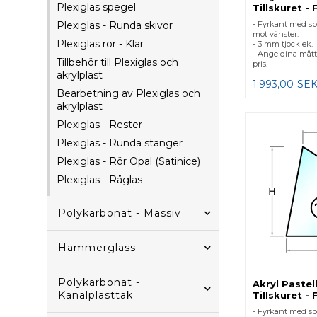
Plexiglas spegel
Tillskuret - 
- Fyrkant med sp
Plexiglas - Runda skivor
mot vänster.
Plexiglas rör - Klar
- 3 mm tjocklek.
- Ange dina mått
Tillbehör till Plexiglas och
pris.
akrylplast
1.993,00
SE
Bearbetning av Plexiglas och
akrylplast
Plexiglas - Rester
Plexiglas - Runda stänger
Plexiglas - Rör Opal (Satinice)
Plexiglas - Råglas
Polykarbonat - Massiv
Hammerglass
Polykarbonat -
Akryl Pastel
Kanalplasttak
Tillskuret - 
- Fyrkant med sp