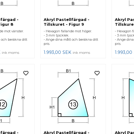
lfärgad -
Akryl Pastellfärgad -
Akryl Pa
Figur 8
Tillskuret - Figur 9
Tillskure
de mot vänster.
- Hexagon fallande mot höger.
- Hexagon f
- 3 mm tjocklek.
- 3 mm tjock
 och beräkna ditt
- Ange dina mått och beräkna ditt
- Ange dina
pris.
pris.
K
1.993,00
SEK
1.993,00
ink moms
ink moms
lfärgad -
Akryl Pastellfärgad -
Akryl Pa