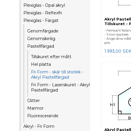
Plexiglas - Opal akryl
Plexiglas - Reflexfri
Akryl Pastel
Plexiglas - Färgat
Tillskuret - 
- Femkant fallan
Genomfärgade
- 3 mm tjocklek.
Genomskinlig
- Ange dina mått
pris.
Pastellfärgad
1.993,00
SE
Tillskuret efter mått
Hel platta
Fri Form - skär till storlek -
Akryl Pastellfärgad
Fri Form - Laserskuret - Akryl
Pastellfärgad
Glitter
Marmor
Fluorescerande
Akryl - Fri Form
Akryl Pastel