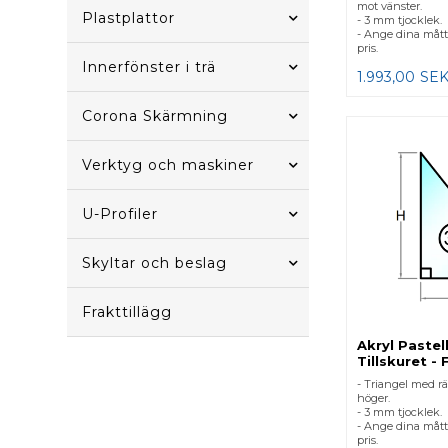
mot vänster.
Plastplattor
- 3 mm tjocklek.
- Ange dina mått
pris.
Innerfönster i trä
1.993,00
SE
Corona Skärmning
Verktyg och maskiner
U-Profiler
Skyltar och beslag
Frakttillägg
Akryl Pastel
Tillskuret - 
- Triangel med rä
höger.
- 3 mm tjocklek.
- Ange dina mått
pris.