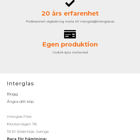
20 års erfarenhet
Professionell vägledning maila till interglas@interglas.se
Egen produktion
Undvik dyra mellanled
Interglas
Blogg
Ångra ditt köp
Interglas Filial
Klockarvägen 116
151 61 Södertälje, Sverige
Bara för hämtning: