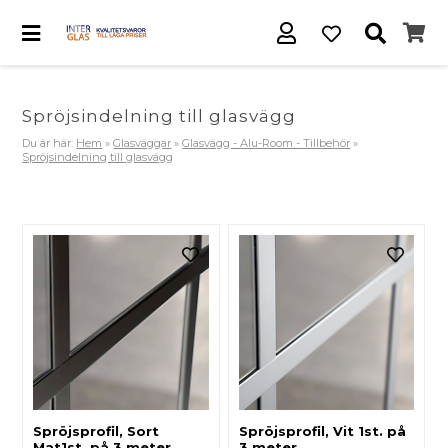
Spröjsindelning till glasvägg
Du är här:
Hem
»
Glasväggar
»
Glasvägg - Alu-Room - Tillbehör
»
Spröjsindelning till glasvägg
Spröjsprofil, Sort
Spröjsprofil, Vit 1st. på
Mat1st. på 3 meter
3 meter