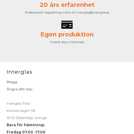
20 års erfarenhet
Professionell vägledning maila till interglas@interglas.se
Egen produktion
Undvik dyra mellanled
Interglas
Blogg
Ångra ditt köp
Interglas Filial
Klockarvägen 116
151 61 Södertälje, Sverige
Bara för hämtning:
Fredag 07.00 -17.00