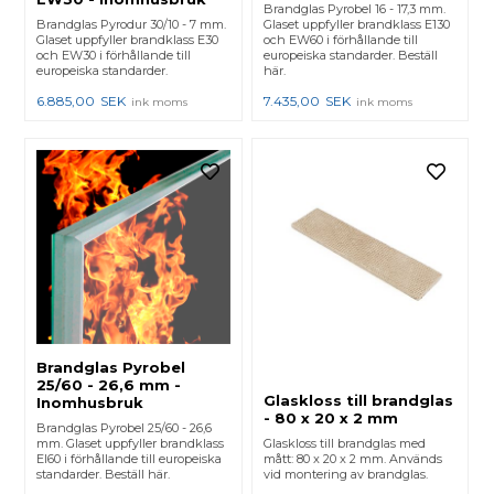
Brandglas Pyrobel 16 - 17,3 mm.
Brandglas Pyrodur 30/10 - 7 mm.
Glaset uppfyller brandklass E130
Glaset uppfyller brandklass E30
och EW60 i förhållande till
och EW30 i förhållande till
europeiska standarder. Beställ
europeiska standarder.
här.
6.885,00
SEK
7.435,00
SEK
ink moms
ink moms
Brandglas Pyrobel
25/60 - 26,6 mm -
Glaskloss till brandglas
Inomhusbruk
- 80 x 20 x 2 mm
Brandglas Pyrobel 25/60 - 26,6
mm. Glaset uppfyller brandklass
Glaskloss till brandglas med
EI60 i förhållande till europeiska
mått: 80 x 20 x 2 mm. Används
standarder. Beställ här.
vid montering av brandglas.