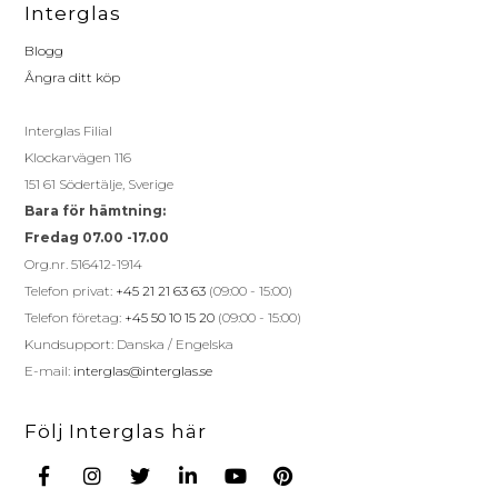
Interglas
Blogg
Ångra ditt köp
Interglas Filial
Klockarvägen 116
151 61 Södertälje, Sverige
Bara för hämtning:
Fredag 07.00 -17.00
Org.nr. 516412-1914
Telefon privat:
+45 21 21 63 63
(09:00 - 15:00)
Telefon företag:
+45 50 10 15 20
(09:00 - 15:00)
Kundsupport: Danska / Engelska
E-mail:
interglas@interglas.se
Följ Interglas här