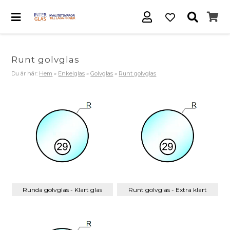
Runt golvglas
Du är här:
Hem
»
Enkelglas
»
Golvglas
»
Runt golvglas
Runda golvglas - Klart glas
Runt golvglas - Extra klart