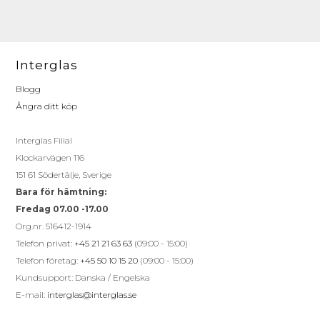
Interglas
Blogg
Ångra ditt köp
Interglas Filial
Klockarvägen 116
151 61 Södertälje, Sverige
Bara för hämtning:
Fredag 07.00 -17.00
Org.nr. 516412-1914
Telefon privat:
+45 21 21 63 63
(09:00 - 15:00)
Telefon företag:
+45 50 10 15 20
(09:00 - 15:00)
Kundsupport: Danska / Engelska
E-mail:
interglas@interglas.se