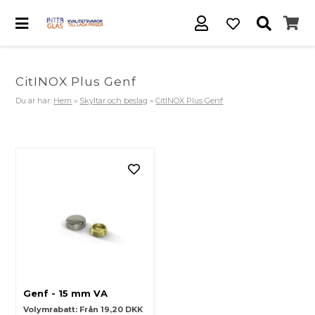
CitINOX Plus Genf
Du är här:
Hem
»
Skyltar och beslag
»
CitINOX Plus Genf
Genf - 15 mm VA
Volymrabatt: Från 19,20 DKK