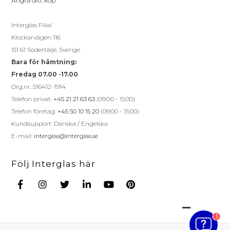
Ångra ditt köp
Interglas Filial
Klockarvägen 116
151 61 Södertälje, Sverige
Bara för hämtning:
Fredag 07.00 -17.00
Org.nr. 516412-1914
Telefon privat:
+45 21 21 63 63
(09:00 - 15:00)
Telefon företag:
+45 50 10 15 20
(09:00 - 15:00)
Kundsupport: Danska / Engelska
E-mail:
interglas@interglas.se
Följ Interglas här
1