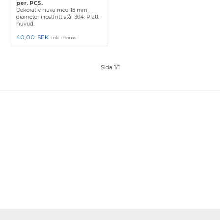
per. PCS.
Dekorativ huva med 15 mm
diameter i rostfritt stål 304. Platt
huvud.
40,00
SEK
ink moms
Sida 1/1