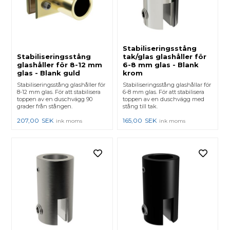
Stabiliseringsstång
Stabiliseringsstång
tak/glas glashåller för
glashåller för 8-12 mm
6-8 mm glas - Blank
glas - Blank guld
krom
Stabiliseringsstång glashåller för
Stabiliseringsstång glashållar för
8-12 mm glas. För att stabilisera
6-8 mm glas. För att stabilisera
toppen av en duschvägg 90
toppen av en duschvägg med
grader från stången.
stång till tak.
207,00
SEK
165,00
SEK
ink moms
ink moms