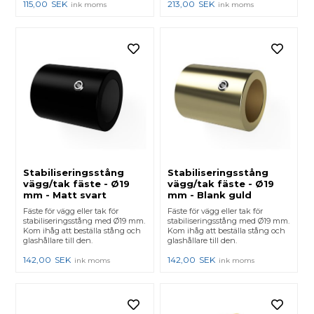
115,00
SEK
213,00
SEK
ink moms
ink moms
Stabiliseringsstång
Stabiliseringsstång
vägg/tak fäste - Ø19
vägg/tak fäste - Ø19
mm - Matt svart
mm - Blank guld
Fäste för vägg eller tak för
Fäste för vägg eller tak för
stabiliseringsstång med Ø19 mm.
stabiliseringsstång med Ø19 mm.
Kom ihåg att beställa stång och
Kom ihåg att beställa stång och
glashållare till den.
glashållare till den.
142,00
SEK
142,00
SEK
ink moms
ink moms