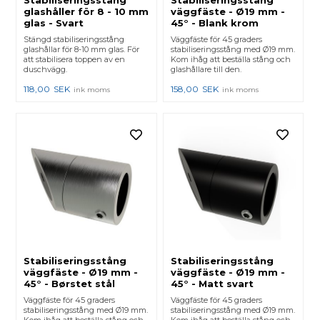
Stabiliseringsstång
Stabiliseringsstång
glashåller för 8 - 10 mm
väggfäste - Ø19 mm -
glas - Svart
45° - Blank krom
Stängd stabiliseringsstång
Väggfäste för 45 graders
glashållar för 8-10 mm glas. För
stabiliseringsstång med Ø19 mm.
att stabilisera toppen av en
Kom ihåg att beställa stång och
duschvägg.
glashållare till den.
118,00
SEK
158,00
SEK
ink moms
ink moms
Stabiliseringsstång
Stabiliseringsstång
väggfäste - Ø19 mm -
väggfäste - Ø19 mm -
45° - Børstet stål
45° - Matt svart
Väggfäste för 45 graders
Väggfäste för 45 graders
stabiliseringsstång med Ø19 mm.
stabiliseringsstång med Ø19 mm.