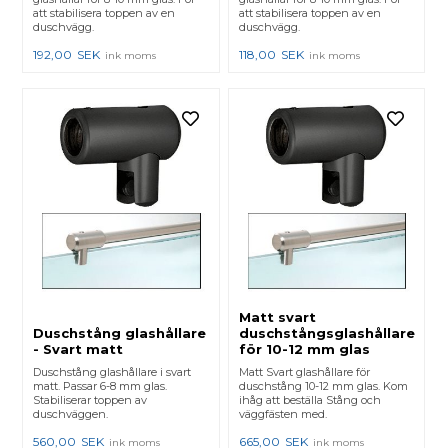
att stabilisera toppen av en
att stabilisera toppen av en
duschvägg.
duschvägg.
192,00
SEK
118,00
SEK
ink moms
ink moms
Matt svart
Duschstång glashållare
duschstångsglashållare
- Svart matt
för 10-12 mm glas
Duschstång glashållare i svart
Matt Svart glashållare för
matt. Passar 6-8 mm glas.
duschstång 10-12 mm glas. Kom
Stabiliserar toppen av
ihåg att beställa Stång och
duschväggen.
väggfästen med.
560,00
SEK
665,00
SEK
ink moms
ink moms