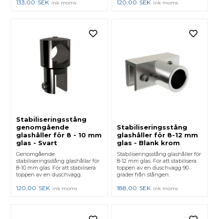
133,00
SEK
120,00
SEK
ink moms
ink moms
Stabiliseringsstång
genomgående
Stabiliseringsstång
glashåller för 8 - 10 mm
glashåller för 8-12 mm
glas - Svart
glas - Blank krom
Genomgående
Stabiliseringsstång glashåller för
stabiliseringsstång glashållar för
8-12 mm glas. För att stabilisera
8-10 mm glas. För att stabilisera
toppen av en duschvägg 90
toppen av en duschvägg.
grader från stången.
120,00
SEK
188,00
SEK
ink moms
ink moms