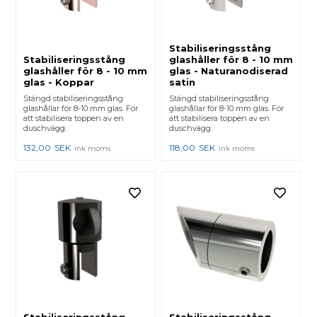
Stabiliseringsstång
Stabiliseringsstång
glashåller för 8 - 10 mm
glashåller för 8 - 10 mm
glas - Naturanodiserad
glas - Koppar
satin
Stängd stabiliseringsstång
Stängd stabiliseringsstång
glashållar för 8-10 mm glas. För
glashållar för 8-10 mm glas. För
att stabilisera toppen av en
att stabilisera toppen av en
duschvägg.
duschvägg.
132,00
SEK
118,00
SEK
ink moms
ink moms