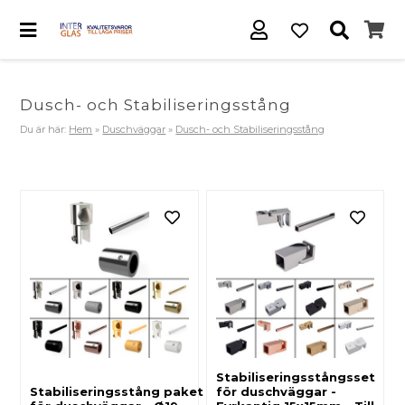
Dusch- och Stabiliseringsstång
Du är här:
Hem
»
Duschväggar
»
Dusch- och Stabiliseringsstång
Stabiliseringsstångsset
Stabiliseringsstång paket
för duschväggar -