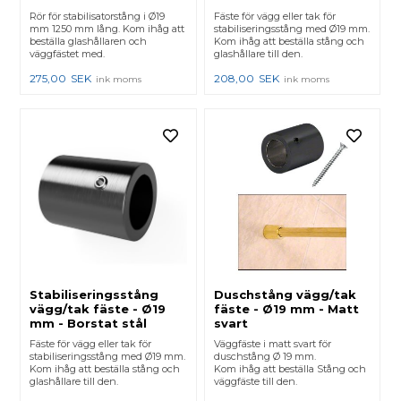
Rör för stabilisatorstång i Ø19
Fäste för vägg eller tak för
mm 1250 mm lång. Kom ihåg att
stabiliseringsstång med Ø19 mm.
beställa glashållaren och
Kom ihåg att beställa stång och
väggfästet med.
glashållare till den.
275,00
SEK
208,00
SEK
ink moms
ink moms
Stabiliseringsstång
Duschstång vägg/tak
vägg/tak fäste - Ø19
fäste - Ø19 mm - Matt
mm - Borstat stål
svart
Fäste för vägg eller tak för
Väggfäste i matt svart för
stabiliseringsstång med Ø19 mm.
duschstång Ø 19 mm.
Kom ihåg att beställa stång och
Kom ihåg att beställa Stång och
glashållare till den.
väggfäste till den.