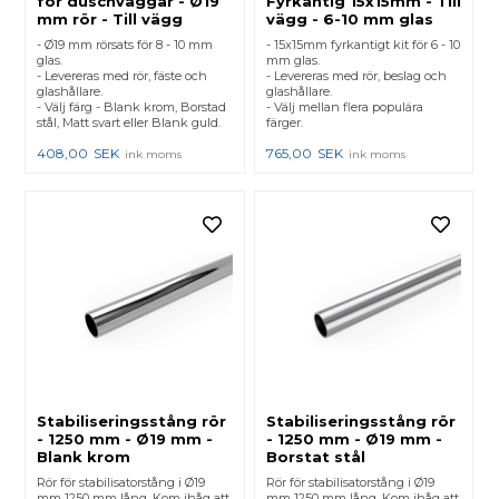
för duschväggar - Ø19
Fyrkantig 15x15mm - Till
mm rör - Till vägg
vägg - 6-10 mm glas
- Ø19 mm rörsats för 8 - 10 mm
- 15x15mm fyrkantigt kit för 6 - 10
glas.
mm glas.
- Levereras med rör, fäste och
- Levereras med rör, beslag och
glashållare.
glashållare.
- Välj färg - Blank krom, Borstad
- Välj mellan flera populära
stål, Matt svart eller Blank guld.
färger.
408,00
SEK
765,00
SEK
ink moms
ink moms
Stabiliseringsstång rör
Stabiliseringsstång rör
- 1250 mm - Ø19 mm -
- 1250 mm - Ø19 mm -
Blank krom
Borstat stål
Rör för stabilisatorstång i Ø19
Rör för stabilisatorstång i Ø19
mm 1250 mm lång. Kom ihåg att
mm 1250 mm lång. Kom ihåg att