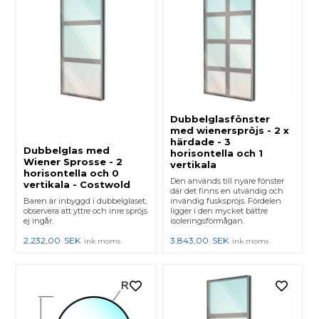
Dubbelglasfönster
med wienerspröjs - 2 x
härdade - 3
Dubbelglas med
horisontella och 1
Wiener Sprosse - 2
vertikala
horisontella och 0
Den används till nyare fönster
vertikala - Costwold
där det finns en utvändig och
Baren är inbyggd i dubbelglaset,
invändig fuskspröjs. Fördelen
observera att yttre och inre spröjs
ligger i den mycket bättre
ej ingår.
isoleringsförmågan.
2.232,00
SEK
3.843,00
SEK
ink moms
ink moms