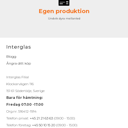
Egen produktion
Undvik dyra mellanled
Interglas
Blogg
Ångra ditt köp
Interglas Filial
Klockarvägen 116
151 61 Södertälje, Sverige
Bara för hämtning:
Fredag 07.00 -17.00
Org.nr. 516412-1914
Telefon privat:
+45 21 21 63 63
(09:00 - 15:00)
Telefon företag:
+45 50 10 15 20
(09:00 - 15:00)