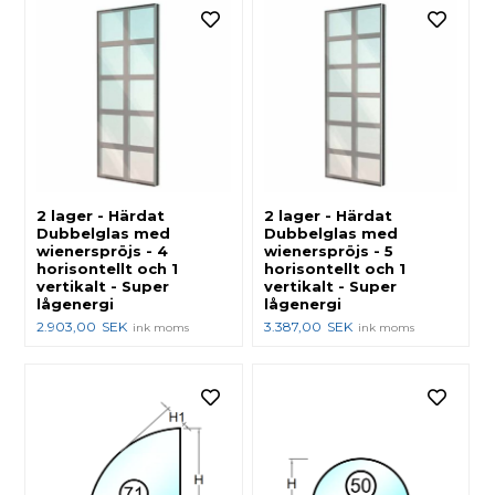
2 lager - Härdat
2 lager - Härdat
Dubbelglas med
Dubbelglas med
wienerspröjs - 4
wienerspröjs - 5
horisontellt och 1
horisontellt och 1
vertikalt - Super
vertikalt - Super
lågenergi
lågenergi
2.903,00
SEK
3.387,00
SEK
ink moms
ink moms