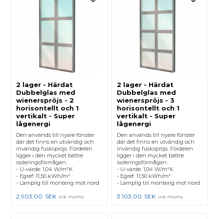
2 lager - Härdat
2 lager - Härdat
Dubbelglas med
Dubbelglas med
wienerspröjs - 2
wienerspröjs - 3
horisontellt och 1
horisontellt och 1
vertikalt - Super
vertikalt - Super
lågenergi
lågenergi
Den används till nyare fönster
Den används till nyare fönster
där det finns en utvändig och
där det finns en utvändig och
invändig fuskspröjs. Fördelen
invändig fuskspröjs. Fördelen
ligger i den mycket bättre
ligger i den mycket bättre
isoleringsförmågan.
isoleringsförmågan.
- U-värde: 1,04 W/m²K
- U-värde: 1,04 W/m²K
- Egref: 11,50 kWh/m²
- Egref: 11,50 kWh/m²
- Lämplig till monterig mot nord
- Lämplig till monterig mot nord
2.903,00
SEK
3.103,00
SEK
ink moms
ink moms