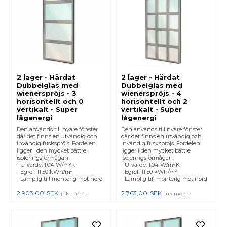
2 lager - Härdat
2 lager - Härdat
Dubbelglas med
Dubbelglas med
wienerspröjs - 3
wienerspröjs - 4
horisontellt och 0
horisontellt och 2
vertikalt - Super
vertikalt - Super
lågenergi
lågenergi
Den används till nyare fönster
Den används till nyare fönster
där det finns en utvändig och
där det finns en utvändig och
invändig fuskspröjs. Fördelen
invändig fuskspröjs. Fördelen
ligger i den mycket bättre
ligger i den mycket bättre
isoleringsförmågan.
isoleringsförmågan.
- U-värde: 1,04 W/m²K
- U-värde: 1,04 W/m²K
- Egref: 11,50 kWh/m²
- Egref: 11,50 kWh/m²
- Lämplig till monterig mot nord
- Lämplig till monterig mot nord
2.903,00
SEK
2.763,00
SEK
ink moms
ink moms