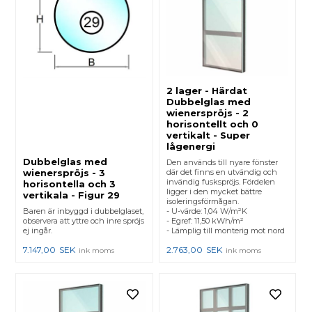
2 lager - Härdat
Dubbelglas med
wienerspröjs - 2
horisontellt och 0
vertikalt - Super
lågenergi
Dubbelglas med
Den används till nyare fönster
wienerspröjs - 3
där det finns en utvändig och
invändig fuskspröjs. Fördelen
horisontella och 3
ligger i den mycket bättre
vertikala - Figur 29
isoleringsförmågan.
Baren är inbyggd i dubbelglaset,
- U-värde: 1,04 W/m²K
observera att yttre och inre spröjs
- Egref: 11,50 kWh/m²
ej ingår.
- Lämplig till monterig mot nord
7.147,00
SEK
2.763,00
SEK
ink moms
ink moms