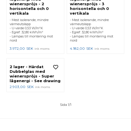
wienerspröjs - 2
wienerspröjs - 3
horisontella och 0
horisontella och 0
vertikala
vertikala
- Mest isolerande, mindre
- Mest isolerande, mindre
värmeutsläpp
värmeutsläpp
- U-värde 0,53 W/m²K
- U-värde 0,53 W/m²K
- Egref: 32,80 kWh/m²
- Egref: 32,80 kWh/m²
- Lämpas till montering mot
- Lämpas till montering mot
nord
nord
3.972,00
SEK
4.182,00
SEK
ink moms
ink moms
2 lager - Härdat
Dubbelglas med
wienerspröjs - Super
lågenergi - See drawing
2.903,00
SEK
ink moms
Sida 1/1