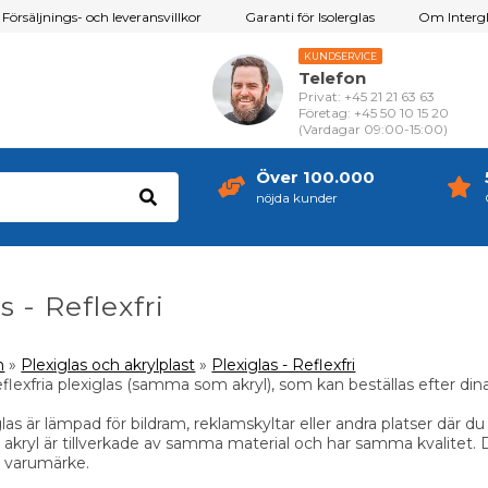
Försäljnings- och leveransvillkor
Garanti för Isolerglas
Om Intergl
KUNDSERVICE
Telefon
Privat: +45 21 21 63 63
Företag: +45 50 10 15 20
(Vardagar 09:00-15:00)
Över 100.000
nöjda kunder
s - Reflexfri
m
»
Plexiglas och akrylplast
»
Plexiglas - Reflexfri
eflexfria plexiglas (samma som akryl), som kan beställas efter din
glas är lämpad för bildram, reklamskyltar eller andra platser där du v
 akryl är tillverkade av samma material och har samma kvalitet. 
tt varumärke.