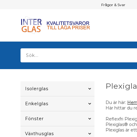
Frågor & Svar
Plexigla
Isolerglas
Du är här:
He
Enkelglas
Här hittar du r
Fönster
Reflexfri Plexi
Plexiglas® och
Plexiglas är e
Växthusglas