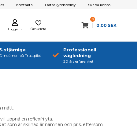
as
Kontakta
Dataskyddspolicy
Skapa konto
0
0,00
SEK
Önskelista
Logga in
5-stjärniga
Professionell
vägledning
Omdömen på Trustpilot
20 års erfarenhet
a mått.
ill uppnå en reflexfri yta.
Det som är skillnad är namnen och pris, eftersom