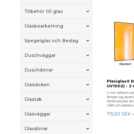
Tillbehör till glas
Glasbearbetning
Spegelglas och Beslag
Duschväggar
Duschdörrar
Plexiglas® R
Glasräcken
UV1002) - 2
2 mm reflexfri ex
lämpar sig särskil
Glastak
reklamskyltar et
mått och beräkna 
Glasväggar
715,00
SEK
i
Glasdörrar