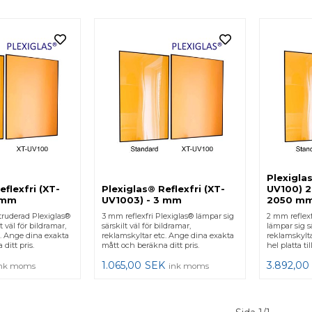
Plexiglas
eflexfri (XT-
Plexiglas® Reflexfri (XT-
UV100) 2
 mm
UV1003) - 3 mm
2050 m
truderad Plexiglas®
3 mm reflexfri Plexiglas® lämpar sig
2 mm reflexf
t väl för bildramar,
särskilt väl för bildramar,
lämpar sig sä
c. Ange dina exakta
reklamskyltar etc. Ange dina exakta
reklamskyltar
ditt pris.
mått och beräkna ditt pris.
hel platta til
1.065,00
SEK
3.892,00
nk moms
ink moms