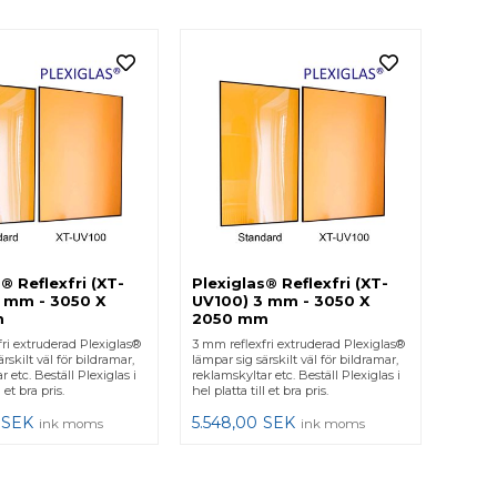
® Reflexfri (XT-
Plexiglas® Reflexfri (XT-
 mm - 3050 X
UV100) 3 mm - 3050 X
m
2050 mm
ri extruderad Plexiglas®
3 mm reflexfri extruderad Plexiglas®
rskilt väl för bildramar,
lämpar sig särskilt väl för bildramar,
 etc. Beställ Plexiglas i
reklamskyltar etc. Beställ Plexiglas i
l et bra pris.
hel platta till et bra pris.
SEK
5.548,00
SEK
ink moms
ink moms