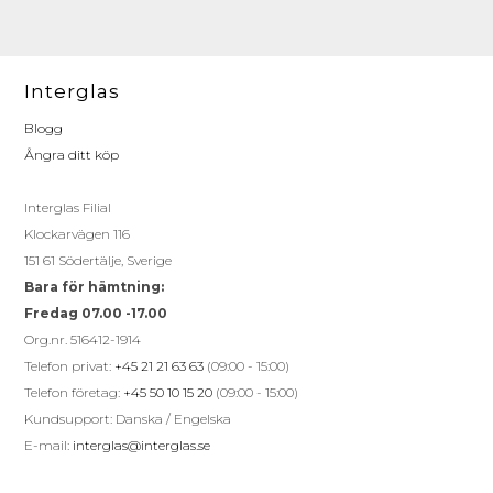
Interglas
Blogg
Ångra ditt köp
Interglas Filial
Klockarvägen 116
151 61 Södertälje, Sverige
Bara för hämtning:
Fredag 07.00 -17.00
Org.nr. 516412-1914
Telefon privat:
+45 21 21 63 63
(09:00 - 15:00)
Telefon företag:
+45 50 10 15 20
(09:00 - 15:00)
Kundsupport: Danska / Engelska
E-mail:
interglas@interglas.se