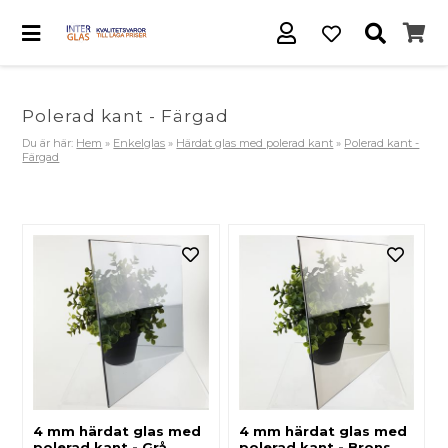
Polerad kant - Färgad
Du är här:
Hem
»
Enkelglas
»
Härdat glas med polerad kant
»
Polerad kant -
Färgad
4 mm härdat glas med
4 mm härdat glas med
polerad kant - Grå
polerad kant - Brons