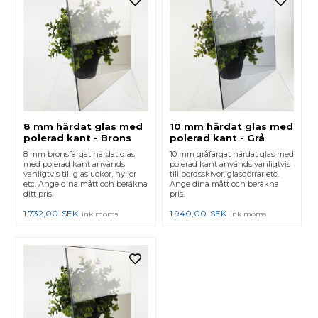
8 mm härdat glas med
10 mm härdat glas med
polerad kant - Brons
polerad kant - Grå
8 mm bronsfärgat härdat glas
10 mm gråfärgat härdat glas med
med polerad kant används
polerad kant används vanligtvis
vanligtvis till glasluckor, hyllor
till bordsskivor, glasdörrar etc.
etc. Ange dina mått och beräkna
Ange dina mått och beräkna
ditt pris.
pris.
1.732,00
SEK
1.940,00
SEK
ink moms
ink moms