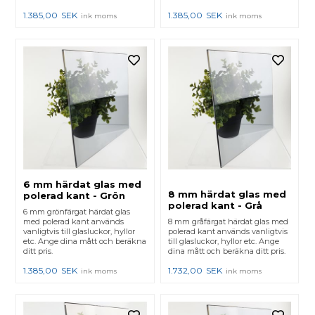
1.385,00
SEK
1.385,00
SEK
ink moms
ink moms
6 mm härdat glas med
8 mm härdat glas med
polerad kant - Grön
polerad kant - Grå
6 mm grönfärgat härdat glas
med polerad kant används
8 mm gråfärgat härdat glas med
vanligtvis till glasluckor, hyllor
polerad kant används vanligtvis
etc. Ange dina mått och beräkna
till glasluckor, hyllor etc. Ange
ditt pris.
dina mått och beräkna ditt pris.
1.385,00
SEK
1.732,00
SEK
ink moms
ink moms