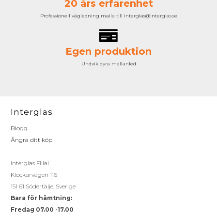
20 års erfarenhet
Professionell vägledning maila till interglas@interglas.se
Egen produktion
Undvik dyra mellanled
Interglas
Blogg
Ångra ditt köp
Interglas Filial
Klockarvägen 116
151 61 Södertälje, Sverige
Bara för hämtning:
Fredag 07.00 -17.00