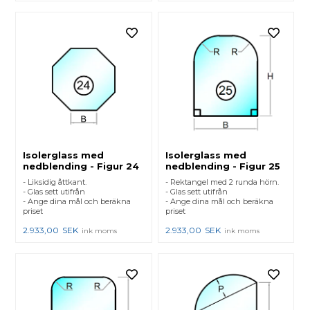
Isolerglass med
Isolerglass med
nedblending - Figur 24
nedblending - Figur 25
- Liksidig åttkant.
- Rektangel med 2 runda hörn.
- Glas sett utifrån
- Glas sett utifrån
- Ange dina mål och beräkna
- Ange dina mål och beräkna
priset
priset
2.933,00
SEK
2.933,00
SEK
ink moms
ink moms