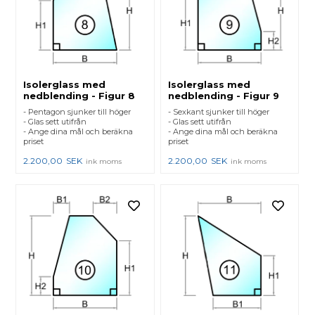
Isolerglass med
Isolerglass med
nedblending - Figur 8
nedblending - Figur 9
- Pentagon sjunker till höger
- Sexkant sjunker till höger
- Glas sett utifrån
- Glas sett utifrån
- Ange dina mål och beräkna
- Ange dina mål och beräkna
priset
priset
2.200,00
SEK
2.200,00
SEK
ink moms
ink moms