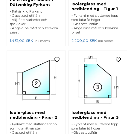
Isolerglass med
Rätvinklig Fyrkant
nedblending - Figur 1
- Rätvinklig Fyrkant
- Glaset sett utifrån
- Fyrkant med sluttande topp
- Välj flera varianter och
som lutar åt höger
tjocklekar
- Glas sett utifrån
- Ange dina mått och beräkna
- Ange dina mål och beräkna
priset
priset
1.467,00
SEK
2.200,00
SEK
ink moms
ink moms
Isolerglass med
Isolerglass med
nedblending - Figur 2
nedblending - Figur 3
- Fyrkant med sluttande topp
- Fyrkant med sluttande topp
som lutar åt vänster
som lutar åt höger
- Glas sett utifrån
- Glas sett utifrån