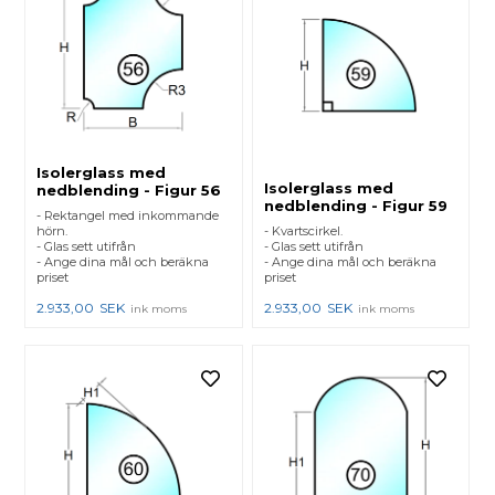
Isolerglass med
Isolerglass med
nedblending - Figur 56
nedblending - Figur 59
- Rektangel med inkommande
hörn.
- Kvartscirkel.
- Glas sett utifrån
- Glas sett utifrån
- Ange dina mål och beräkna
- Ange dina mål och beräkna
priset
priset
2.933,00
SEK
2.933,00
SEK
ink moms
ink moms