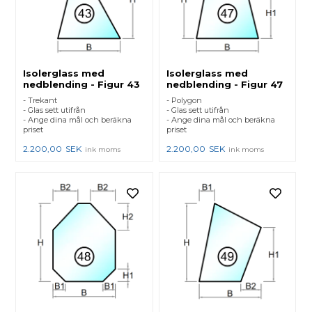
Isolerglass med
Isolerglass med
nedblending - Figur 43
nedblending - Figur 47
- Trekant
- Polygon
- Glas sett utifrån
- Glas sett utifrån
- Ange dina mål och beräkna
- Ange dina mål och beräkna
priset
priset
2.200,00
SEK
2.200,00
SEK
ink moms
ink moms