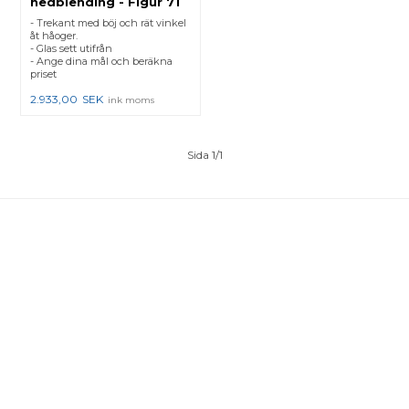
nedblending - Figur 71
- Trekant med böj och rät vinkel
åt håoger.
- Glas sett utifrån
- Ange dina mål och beräkna
priset
2.933,00
SEK
ink moms
Sida 1/1