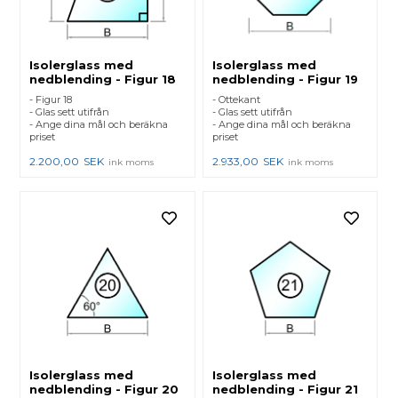
Isolerglass med
Isolerglass med
nedblending - Figur 18
nedblending - Figur 19
- Figur 18
- Ottekant
- Glas sett utifrån
- Glas sett utifrån
- Ange dina mål och beräkna
- Ange dina mål och beräkna
priset
priset
2.200,00
SEK
2.933,00
SEK
ink moms
ink moms
Isolerglass med
Isolerglass med
nedblending - Figur 20
nedblending - Figur 21