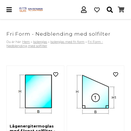
Fri Form - Nedblending med solfilter
Du är här:
Hem
»
Isolerglas
»
Isolerglas med fri form
»
Fri Form -
Nedblending med solfilter
Lågenergitermoglas
med färgat solfilter -