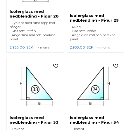
Isolerglass med
Isolerglass med
nedblending - Figur 28
nedblending - Figur 29
- Fyrkant med rund topp mot
håoger.
- Rund
- Glas sett utifrån
- Glas sett utifrån
- Ange dina mål och beräkna
- Ange dina mål och beräkna
priset
priset
2.933,00
SEK
2.933,00
SEK
ink moms
ink moms
Isolerglass med
Isolerglass med
nedblending - Figur 33
nedblending - Figur 34
- Trekant
- Trekant