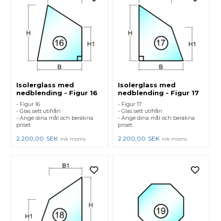
Isolerglass med
Isolerglass med
nedblending - Figur 16
nedblending - Figur 17
- Figur 16
- Figur 17
- Glas sett utifrån
- Glas sett utifrån
- Ange dina mål och beräkna
- Ange dina mål och beräkna
priset
priset
2.200,00
SEK
2.200,00
SEK
ink moms
ink moms