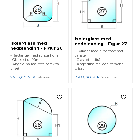
Isolerglass med
Isolerglass med
nedblending - Figur 27
nedblending - Figur 26
- Fyrkant med rund topp mot
- Rektangel med runda hörn
vänster.
- Glas sett utifrån
- Glas sett utifrån
- Ange dina mål och beräkna
- Ange dina mål och beräkna
priset
priset
2.933,00
SEK
2.933,00
SEK
ink moms
ink moms