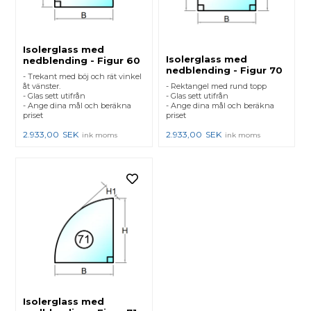
Isolerglass med
Isolerglass med
nedblending - Figur 60
nedblending - Figur 70
- Trekant med böj och rät vinkel
åt vänster.
- Rektangel med rund topp
- Glas sett utifrån
- Glas sett utifrån
- Ange dina mål och beräkna
- Ange dina mål och beräkna
priset
priset
2.933,00
SEK
2.933,00
SEK
ink moms
ink moms
Isolerglass med