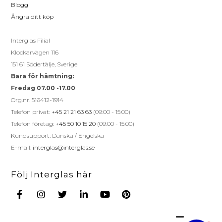
Blogg
Ångra ditt köp
Interglas Filial
Klockarvägen 116
151 61 Södertälje, Sverige
Bara för hämtning:
Fredag 07.00 -17.00
Org.nr. 516412-1914
Telefon privat:
+45 21 21 63 63
(09:00 - 15:00)
Telefon företag:
+45 50 10 15 20
(09:00 - 15:00)
Kundsupport: Danska / Engelska
E-mail:
interglas@interglas.se
Följ Interglas här