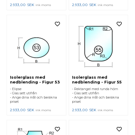
2.933,00
SEK
2.933,00
SEK
ink moms
ink moms
Isolerglass med
Isolerglass med
nedblending - Figur 53
nedblending - Figur 55
- Elipse
- Rektangel med runda hörn
- Glas sett utifrån
- Glas sett utifrån
- Ange dina mål och beräkna
- Ange dina mål och beräkna
priset
priset
2.933,00
SEK
2.933,00
SEK
ink moms
ink moms