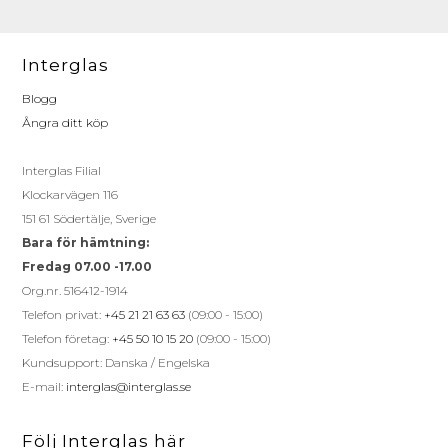
Interglas
Blogg
Ångra ditt köp
Interglas Filial
Klockarvägen 116
151 61 Södertälje, Sverige
Bara för hämtning:
Fredag 07.00 -17.00
Org.nr. 516412-1914
Telefon privat:
+45 21 21 63 63
(09:00 - 15:00)
Telefon företag:
+45 50 10 15 20
(09:00 - 15:00)
Kundsupport: Danska / Engelska
E-mail:
interglas@interglas.se
Följ Interglas här