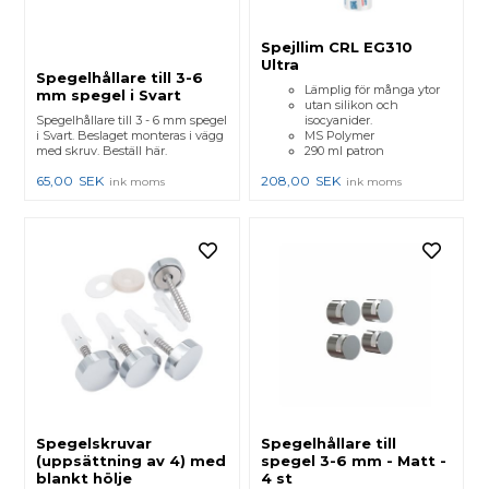
Spejllim CRL EG310
Ultra
Spegelhållare till 3-6
Lämplig för många ytor
mm spegel i Svart
utan silikon och
Spegelhållare till 3 - 6 mm spegel
isocyanider.
i Svart. Beslaget monteras i vägg
MS Polymer
med skruv. Beställ här.
290 ml patron
65,00
SEK
208,00
SEK
ink moms
ink moms
Spegelskruvar
Spegelhållare till
(uppsättning av 4) med
spegel 3-6 mm - Matt -
blankt hölje
4 st