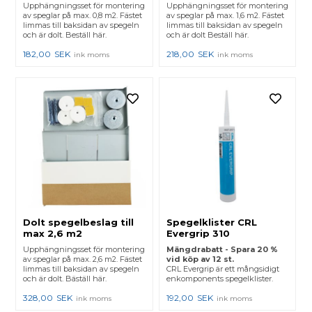
Upphängningsset för montering
Upphängningsset för montering
av speglar på max. 0,8 m2. Fästet
av speglar på max. 1,6 m2. Fästet
limmas till baksidan av spegeln
limmas till baksidan av spegeln
och är dolt. Beställ här.
och är dolt Beställ här.
182,00
SEK
218,00
SEK
ink moms
ink moms
Dolt spegelbeslag till
Spegelklister CRL
max 2,6 m2
Evergrip 310
Upphängningsset för montering
Mängdrabatt - Spara 20 %
av speglar på max. 2,6 m2. Fästet
vid köp av 12 st.
limmas till baksidan av spegeln
CRL Evergrip är ett mångsidigt
och är dolt. Bäställ här.
enkomponents spegelklister.
328,00
SEK
192,00
SEK
ink moms
ink moms