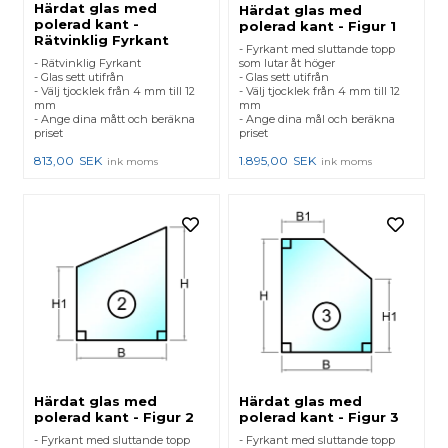
Härdat glas med
Härdat glas med
polerad kant -
polerad kant - Figur 1
Rätvinklig Fyrkant
- Fyrkant med sluttande topp
- Rätvinklig Fyrkant
som lutar åt höger
- Glas sett utifrån
- Glas sett utifrån
- Välj tjocklek från 4 mm till 12
- Välj tjocklek från 4 mm till 12
mm
mm
- Ange dina mått och beräkna
- Ange dina mål och beräkna
priset
priset
813,00
SEK
1.895,00
SEK
ink moms
ink moms
Härdat glas med
Härdat glas med
polerad kant - Figur 2
polerad kant - Figur 3
- Fyrkant med sluttande topp
- Fyrkant med sluttande topp