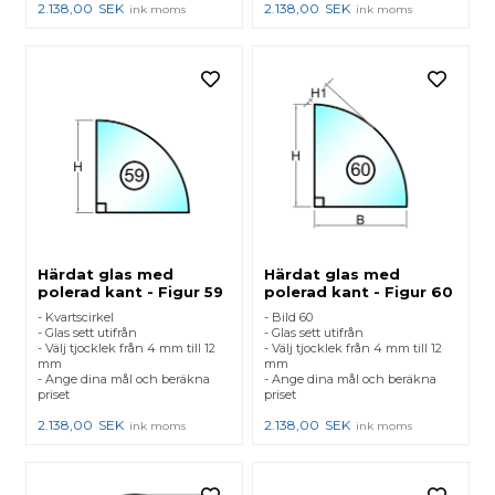
2.138,00
SEK
2.138,00
SEK
ink moms
ink moms
Härdat glas med
Härdat glas med
polerad kant - Figur 59
polerad kant - Figur 60
- Kvartscirkel
- Bild 60
- Glas sett utifrån
- Glas sett utifrån
- Välj tjocklek från 4 mm till 12
- Välj tjocklek från 4 mm till 12
mm
mm
- Ange dina mål och beräkna
- Ange dina mål och beräkna
priset
priset
2.138,00
SEK
2.138,00
SEK
ink moms
ink moms