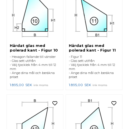
Härdat glas med
Härdat glas med
polerad kant - Figur 10
polerad kant - Figur 11
- Hexagon fallande till vänster
- Figur 11
- Glas sett utifrån
- Glas sett utifrån
- Välj tjocklek från 4 mm till 12
- Välj tjocklek från 4 mm till 12
mm
mm
- Ange dina mål och beräkna
- Ange dina mål och beräkna
priset
priset
1.895,00
SEK
1.895,00
SEK
ink moms
ink moms