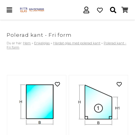
Polerad kant - Fri form
Du är här:
Hem
»
Enkelglas
»
Härdat glas med polerad kant
»
Polerad kant -
Fri form