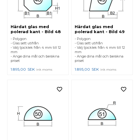
Härdat glas med
Härdat glas med
polerad kant - Bild 48
polerad kant - Bild 49
- Polygon
- Polygon
- Glas sett utifrån
- Glas sett utifrån
- Välj tjocklek från 4 mm till 12
- Välj tjocklek från 4 mm till 12
mm
mm
- Ange dina mål och beräkna
- Ange dina mål och beräkna
priset
priset
1.895,00
SEK
1.895,00
SEK
ink moms
ink moms