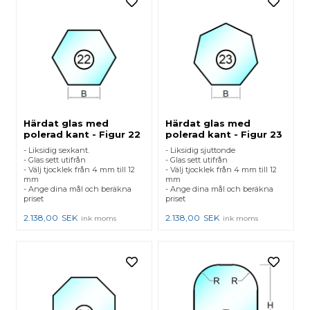
Härdat glas med
Härdat glas med
polerad kant - Figur 22
polerad kant - Figur 23
- Liksidig sexkant.
- Liksidig sjuttonde
- Glas sett utifrån
- Glas sett utifrån
- Välj tjocklek från 4 mm till 12
- Välj tjocklek från 4 mm till 12
mm
mm
- Ange dina mål och beräkna
- Ange dina mål och beräkna
priset
priset
2.138,00
SEK
2.138,00
SEK
ink moms
ink moms