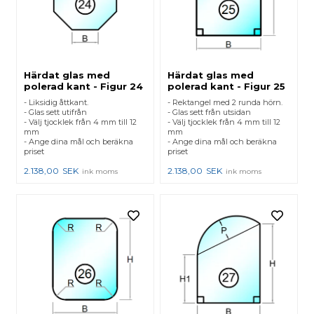
Härdat glas med
Härdat glas med
polerad kant - Figur 24
polerad kant - Figur 25
- Liksidig åttkant.
- Rektangel med 2 runda hörn.
- Glas sett utifrån
- Glas sett från utsidan
- Välj tjocklek från 4 mm till 12
- Välj tjocklek från 4 mm till 12
mm
mm
- Ange dina mål och beräkna
- Ange dina mål och beräkna
priset
priset
2.138,00
SEK
2.138,00
SEK
ink moms
ink moms