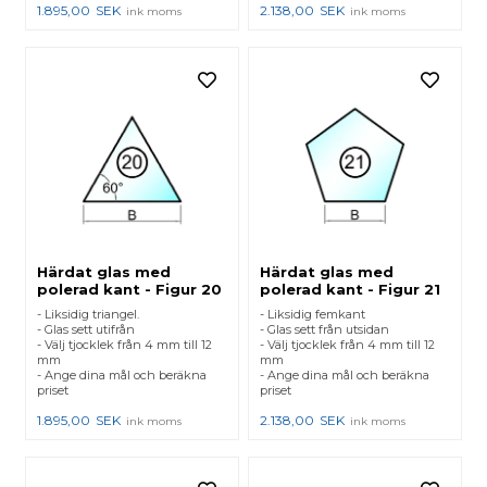
1.895,00
SEK
2.138,00
SEK
ink moms
ink moms
Härdat glas med
Härdat glas med
polerad kant - Figur 20
polerad kant - Figur 21
- Liksidig triangel.
- Liksidig femkant
- Glas sett utifrån
- Glas sett från utsidan
- Välj tjocklek från 4 mm till 12
- Välj tjocklek från 4 mm till 12
mm
mm
- Ange dina mål och beräkna
- Ange dina mål och beräkna
priset
priset
1.895,00
SEK
2.138,00
SEK
ink moms
ink moms