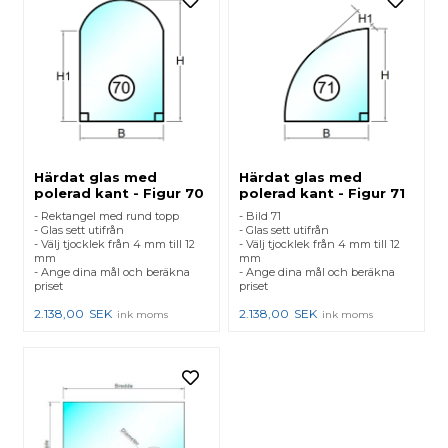
Härdat glas med
Härdat glas med
polerad kant - Figur 70
polerad kant - Figur 71
- Rektangel med rund topp
- Bild 71
- Glas sett utifrån
- Glas sett utifrån
- Välj tjocklek från 4 mm till 12
- Välj tjocklek från 4 mm till 12
mm
mm
- Ange dina mål och beräkna
- Ange dina mål och beräkna
priset
priset
2.138,00
SEK
2.138,00
SEK
ink moms
ink moms