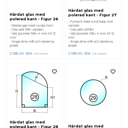
Härdat glas med
Härdat glas med
polerad kant - Figur 27
polerad kant - Figur 26
- Fyrkant med rund topp mot
- Rektangel med runda hörn
vänster
- Glas sett från utsidan
- Glas sett utifrån
- Välj tjocklek från 4 mm till 12
- Välj tjocklek från 4 mm till 12
mm
mm
- Ange dina mål och beräkna
- Ange dina mål och beräkna
priset
priset
2.138,00
SEK
2.138,00
SEK
ink moms
ink moms
Härdat glas med
Härdat glas med
polerad kant - Figur 28