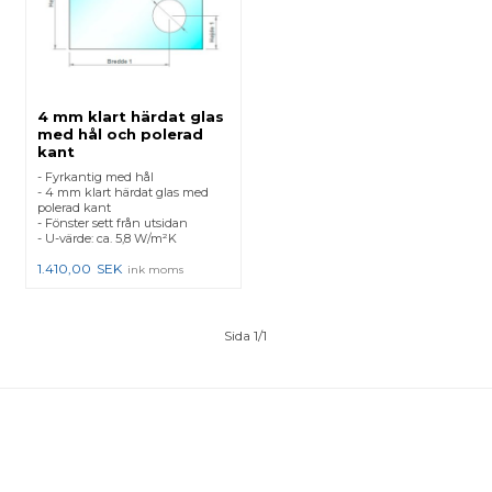
4 mm klart härdat glas
med hål och polerad
kant
- Fyrkantig med hål
- 4 mm klart härdat glas med
polerad kant
- Fönster sett från utsidan
- U-värde: ca. 5,8 W/m²K
1.410,00
SEK
ink moms
Sida 1/1