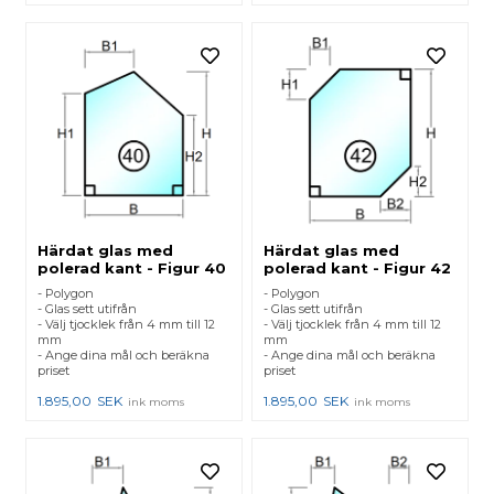
Härdat glas med
Härdat glas med
polerad kant - Figur 40
polerad kant - Figur 42
- Polygon
- Polygon
- Glas sett utifrån
- Glas sett utifrån
- Välj tjocklek från 4 mm till 12
- Välj tjocklek från 4 mm till 12
mm
mm
- Ange dina mål och beräkna
- Ange dina mål och beräkna
priset
priset
1.895,00
SEK
1.895,00
SEK
ink moms
ink moms