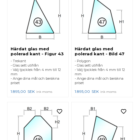
Härdat glas med
Härdat glas med
polerad kant - Figur 43
polerad kant - Bild 47
- Trekant
- Polygon
- Glas sett utifrån
- Glas sett utifrån
- Välj tjocklek från 4 mm till 12
- Välj tjocklek från 4 mm till 12
mm
mm
- Ange dina mål och beräkna
- Ange dina mål och beräkna
priset
priset
1.895,00
SEK
1.895,00
SEK
ink moms
ink moms