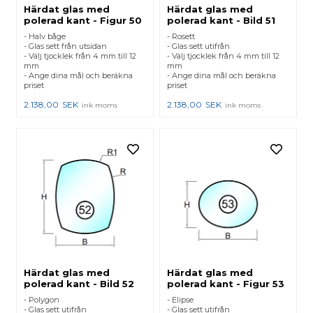
Härdat glas med
Härdat glas med
polerad kant - Figur 50
polerad kant - Bild 51
- Halv båge
- Rosett
- Glas sett från utsidan
- Glas sett utifrån
- Välj tjocklek från 4 mm till 12
- Välj tjocklek från 4 mm till 12
mm
mm
- Ange dina mål och beräkna
- Ange dina mål och beräkna
priset
priset
2.138,00
SEK
2.138,00
SEK
ink moms
ink moms
Härdat glas med
Härdat glas med
polerad kant - Bild 52
polerad kant - Figur 53
- Polygon
- Elipse
- Glas sett utifrån
- Glas sett utifrån