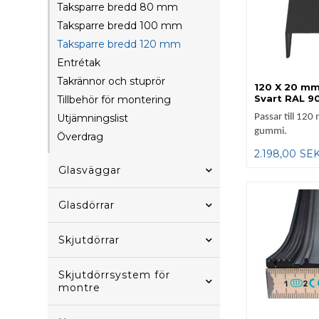
Taksparre bredd 80 mm
Taksparre bredd 100 mm
Taksparre bredd 120 mm
Entrétak
Takrännor och stuprör
120 X 20 mm 
Svart RAL 90
Tillbehör för montering
Utjämningslist
Passar till 12
gummi.
Överdrag
2.198,00
SE
Glasväggar
Glasdörrar
Skjutdörrar
Skjutdörrsystem för
montre