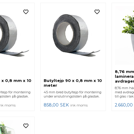
8,76 mm
laminer
 x 0,8 mm x 10
Butyltejp 90 x 0,8 mm x 10
avdrage
meter
8,76 mm här
tejp för montering
45 mm bred butyltejp för montering
med avdrage
listen på glastak.
under anslutningslisten på glastak.
till glas i ta
858,00
SEK
2.660,00
ink moms
ink moms