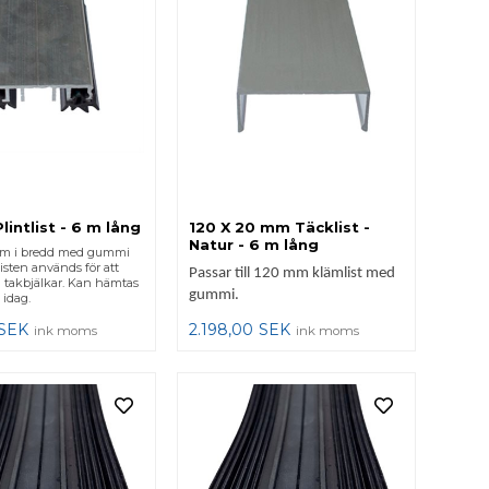
intlist - 6 m lång
120 X 20 mm Täcklist -
Natur - 6 m lång
mm i bredd med gummi
isten används för att
Passar till 120 mm klämlist med
å takbjälkar. Kan hämtas
gummi.
 idag.
SEK
2.198,00
SEK
ink moms
ink moms