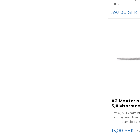
mm.
392,00
SEK
A2 Monterin
Självborran
1 st. 6,5x115 mm st
montage av kläm
till glas av tjock
13,00
SEK
in