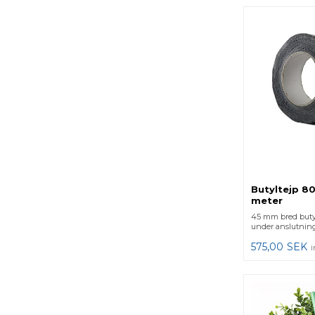
Butyltejp 80
meter
45 mm bred butyl
under anslutnings
575,00
SEK