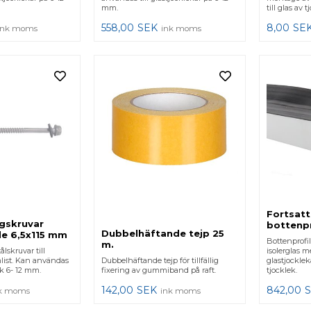
mm.
till glas av 
558,00
SEK
8,00
SE
ink moms
ink moms
Fortsatt
gskruvar
bottenpr
Dubbelhäftande tejp 25
de 6,5x115 mm
Bottenprofi
m.
ålskruvar till
isolerglas me
list. Kan användas
Dubbelhäftande tejp för tillfällig
glastjocklek
lek 6- 12 mm.
fixering av gummiband på raft.
tjocklek.
142,00
SEK
842,00
k moms
ink moms