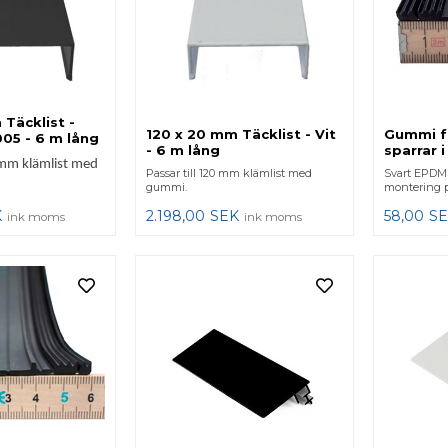
Täcklist -
120 x 20 mm Täcklist - Vit
Gummi f
05 - 6 m lång
- 6 m lång
sparrar 
0 mm klämlist med
Passar till 120 mm klämlist med
Svart EPDM 
gummi.
montering på
K
2.198,00
SEK
58,00
SE
ink moms
ink moms