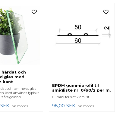
 härdat och
ad glas med
n kant
EPDM gummiprofil til
dat och laminerat glas
smigliste nr. 0/60/2 per m.
n kant används typiskt
k. 7 års garanti.
Gummi för slät klämlist.
SEK
98,00
SEK
ink moms
ink moms