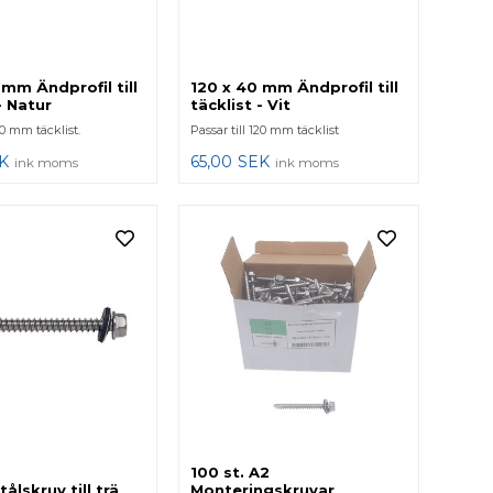
 mm Ändprofil till
120 x 40 mm Ändprofil till
- Natur
täcklist - Vit
20 mm täcklist.
Passar till 120 mm täcklist
K
65,00
SEK
ink moms
ink moms
100 st. A2
tålskruv till trä
Monteringskruvar