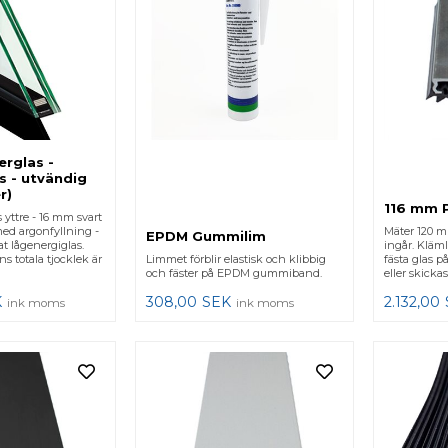
erglas -
s - utvändig
r)
116 mm Pl
yttre - 16 mm svart
ed argonfyllning -
Mäter 120 
EPDM Gummilim
t lågenergiglas.
ingår. Kläml
ns totala tjocklek är
Limmet förblir elastisk och klibbig
fästa glas p
och fäster på EPDM gummiband.
eller skickas
K
308,00
SEK
2.132,00
ink moms
ink moms