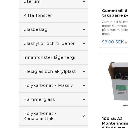
Uterum
Gummi till 
taksparre p
Kitta fönster
Gummi till 60 mm
meter. Gummiba
Glasbeslag
på taksparrar eller
metall.
98,00
SEK
i
Glashyllor och tillbehör
Innanfönster lågenergi
Plexiglas och akrylplast
Polykarbonat - Massiv
Hammerglass
Polykarbonat -
Kanalplasttak
100 st. A2
Monteringss
6,5x64 mm