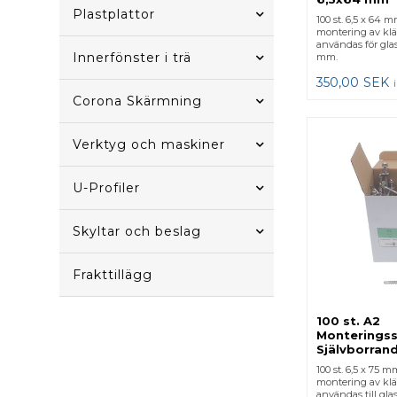
Plastplattor
100 st. 6,5 x 64 m
montering av klä
användas för glas
Innerfönster i trä
mm.
350,00
SEK
Corona Skärmning
Verktyg och maskiner
U-Profiler
Skyltar och beslag
Frakttillägg
100 st. A2
Monteringss
Självborran
100 st. 6,5 x 75 m
montering av klä
användas till gla