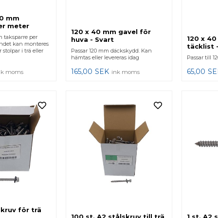
60 mm
er meter
120 x 40 mm gavel för
 taksparre per
120 x 40
huva - Svart
ndet kan monteres
täcklist 
 stolpar i trä eller
Passar 120 mm däckskydd. Kan
hämtas eller levereras idag
Passar till 1
165,00
SEK
65,00
SE
nk moms
ink moms
kruv för trä
100 st. A2 stålskruv till trä
1 st. A2 s