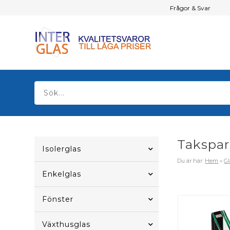
Frågor & Svar
Takspa
Isolerglas
Du är här:
Hem
»
Gl
Enkelglas
Fönster
Växthusglas