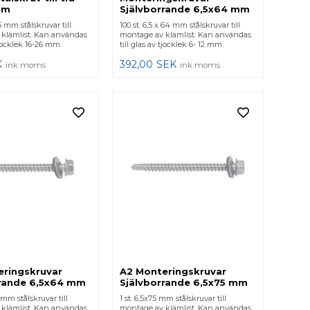
mm
Självborrande 6,5x64 mm
75 mm stålskruvar till
100 st. 6,5 x 64 mm stålskruvar till
klämlist. Kan användas
montage av klämlist. Kan användas
tjocklek 16-26 mm.
till glas av tjocklek 6- 12 mm.
K
392,00
SEK
ink moms
ink moms
eringskruvar
A2 Monteringskruvar
rrande 6,5x64 mm
Självborrande 6,5x75 mm
4 mm stålskruvar till
1 st. 6,5x75 mm stålskruvar till
klämlist. Kan användas
montage av klämlist. Kan användas