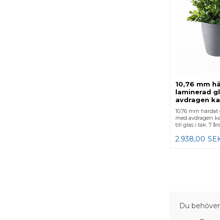
10,76 mm hä
laminerad g
avdragen ka
10,76 mm härdat 
med avdragen ka
till glas i tak. 7 å
2.938,00
SE
Du behöver