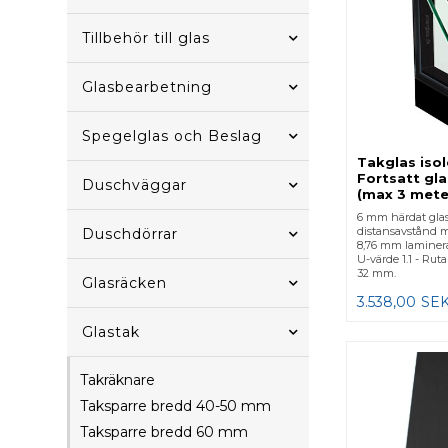
Tillbehör till glas
Glasbearbetning
Spegelglas och Beslag
Takglas isol
Fortsatt gla
Duschväggar
(max 3 mete
6 mm härdat glas 
distansavstånd m
Duschdörrar
8,76 mm laminera
U-värde 1.1 - Ruta
32 mm.
Glasräcken
3.538,00
SE
Glastak
Takräknare
Taksparre bredd 40-50 mm
Taksparre bredd 60 mm