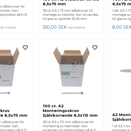
6,5x75 mm
6,5x75 
m stålskruvar för
mlister. Kan
100 st. 6,5 x 75 mm stålskruvar till
1 stk. 6,5 x 
tjocklekar på 6-12
montage av klämlist. Kan användas
montage av 
till glas av tjocklek 16-26 mm.
till glas av 
350,00
SEK
8,00
SE
ink moms
ink moms
100 st. A2
kruv
Monteringsskruv
A2 Mont
de 6,5x75 mm
Självborrande 6,5x115 mm
Självbo
m stålskruvar för
100 st. 6,5 x 115 mm stålskruvar för
mlister. Kan
montering av klämlister. Kan
1 st. 6,5 x 6
stjocklekar på 6-12
användas till glastjocklekar på 6-12
montage av 