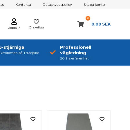
as
Kontakta
Dataskyddspolicy
Skapa konto
0
0,00
SEK
Önskelista
Logga in
5-stjärniga
Professionell
vägledning
Omdömen på Trustpilot
20 års erfarenhet