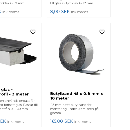
tjocklek 6- 12 mm.
till glas av tjocklek 6- 12 mm.
K
8,00
SEK
ink moms
ink moms
 glas -
Butylband 45 x 0.8 mm x
ofil - 3 meter
10 meter
len används endast för
d fortsatt glas. Passar till
45 mm brett butylband för
ar från 20 - 30 mm
montering under klämlisten på
glastak.
SEK
165,00
SEK
ink moms
ink moms