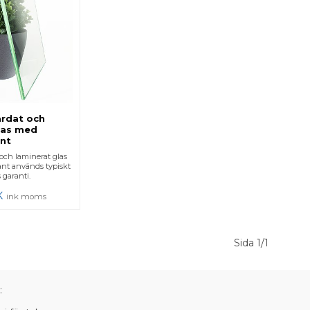
rdat och
las med
nt
och laminerat glas
nt används typiskt
rs garanti.
K
ink moms
Sida 1/1
: