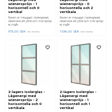
wienerspröjs - 1
wienerspröjs - 0
horisontell och 0
horisontella och 2
vertikal
vertikala
Baren är inbyggd i Isolerglaset,
Baren är inbyggd i Isolerglaset,
observera att yttre och inre spröjs
observera att yttre och inre spröjs
ej ingår.
ej ingår.
975,00
SEK
1.108,00
SEK
ink moms
ink moms
2-lagers Isolerglas -
2-lagers Isolerglas -
Lågenergi med
Lågenergi med
wienerspröjs - 2
wienerspröjs - 1
horisontella och 0
horisontell och 1
vertikala
vertikal