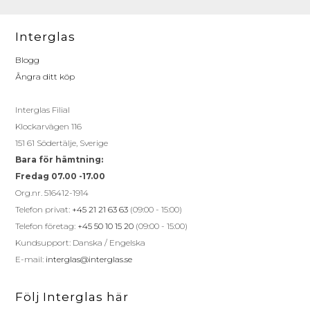
Interglas
Blogg
Ångra ditt köp
Interglas Filial
Klockarvägen 116
151 61 Södertälje, Sverige
Bara för hämtning:
Fredag 07.00 -17.00
Org.nr. 516412-1914
Telefon privat:
+45 21 21 63 63
(09:00 - 15:00)
Telefon företag:
+45 50 10 15 20
(09:00 - 15:00)
Kundsupport: Danska / Engelska
E-mail:
interglas@interglas.se
Följ Interglas här