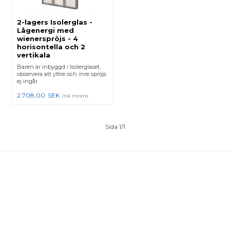
2-lagers Isolerglas -
Lågenergi med
wienerspröjs - 4
horisontella och 2
vertikala
Baren är inbyggd i Isolerglaset,
observera att yttre och inre spröjs
ej ingår.
2.708,00
SEK
ink moms
Sida 1/1