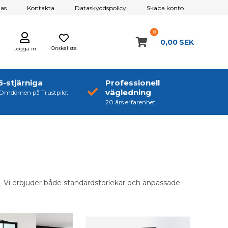
as
Kontakta
Dataskyddspolicy
Skapa konto
0
0,00
SEK
Önskelista
Logga in
5-stjärniga
Professionell
vägledning
Omdömen på Trustpilot
20 års erfarenhet
t. Vi erbjuder både standardstorlekar och anpassade