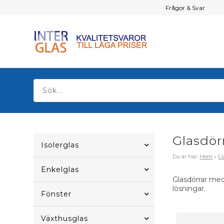
Frågor & Svar
Glasdör
Isolerglas
Du är här:
Hem
»
Gl
Enkelglas
Glasdörrar med
lösningar.
Fönster
Växthusglas