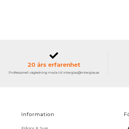
20 års erfarenhet
Professionell vägledning maila till interglas@interglas.se
Information
F
Frågor & Svar