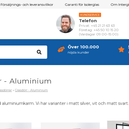
Försäljnings- och leveransvillkor
Garanti för Isolerglas
Om Intergl
KUNDSERVICE
Telefon
Privat: +45 21 21 63 63
Företag: +45 50 10 15 20
(Vardagar 09:00-15:00)
Över 100.000
nöjda kunder
r - Aluminium
asdörrar
»
Glasdörr - Aluminium
 aluminiumkarm. Vi har varianter i matt silver, vit och matt svar