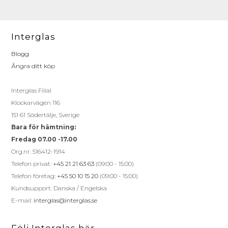
Interglas
Blogg
Ångra ditt köp
Interglas Filial
Klockarvägen 116
151 61 Södertälje, Sverige
Bara för hämtning:
Fredag 07.00 -17.00
Org.nr. 516412-1914
Telefon privat:
+45 21 21 63 63
(09:00 - 15:00)
Telefon företag:
+45 50 10 15 20
(09:00 - 15:00)
Kundsupport: Danska / Engelska
E-mail:
interglas@interglas.se