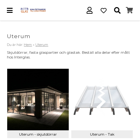
Uterum
Du är här:
Hem
»
Uterum
Skjutdörrar, fasta glaspartier och glastak. Beställ alla delar efter mått
hos Interglas.
Uterum - skjutdörrar
Uterum - Tak