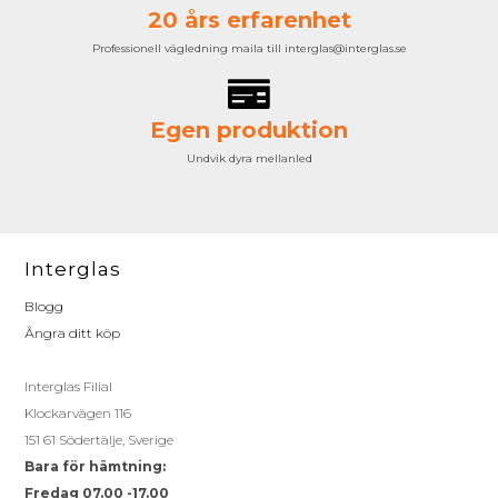
20 års erfarenhet
Professionell vägledning maila till interglas@interglas.se
Egen produktion
Undvik dyra mellanled
Interglas
Blogg
Ångra ditt köp
Interglas Filial
Klockarvägen 116
151 61 Södertälje, Sverige
Bara för hämtning:
Fredag 07.00 -17.00