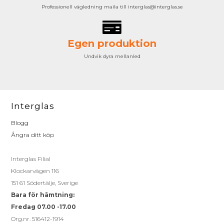
Professionell vägledning maila till interglas@interglas.se
Egen produktion
Undvik dyra mellanled
Interglas
Blogg
Ångra ditt köp
Interglas Filial
Klockarvägen 116
151 61 Södertälje, Sverige
Bara för hämtning:
Fredag 07.00 -17.00
Org.nr. 516412-1914