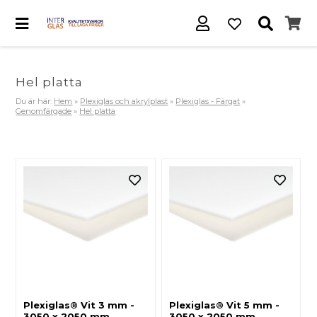
Hel platta
Du är här:
Hem
»
Plexiglas och akrylplast
»
Plexiglas - Färgat
»
Genomfärgade
»
Hel platta
Plexiglas® Vit 3 mm -
Plexiglas® Vit 5 mm -
3050 x 2050 mm
3050 x 2050 mm