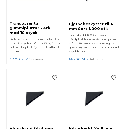
Transparenta
Hjørnebeskytter til 4
gummipluttar - Ark
mm Sort 1.000 stk
med 10 styck
Hörnskydd 1.000 st. i svart
Självhäftande gummipluttar: Ark
hårdplast för max 4 mm tjocka
med 10 styck i måtten: Ø 12,7 mm
plåtar. Används vid omslag av
och en höjd på 3,2 mm. Platta på
glas, speglar och andra ark för att
toppen.
skydda hörn.
42,00
SEK
665,00
SEK
ink moms
ink moms
Hörnskydd för 5 mm
Hörnskydd för 5 mm