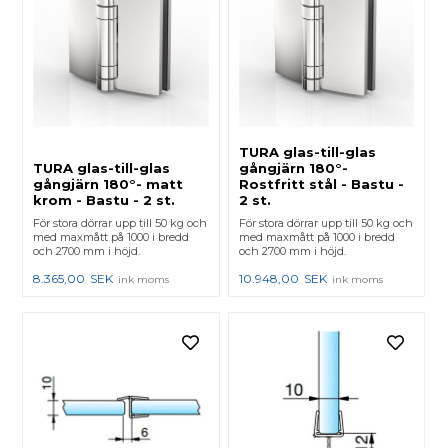
TURA glas-till-glas
TURA glas-till-glas
gångjärn 180°-
gångjärn 180°- matt
Rostfritt stål - Bastu -
krom - Bastu - 2 st.
2 st.
För stora dörrar upp till 50 kg och
För stora dörrar upp till 50 kg och
med maxmått på 1000 i bredd
med maxmått på 1000 i bredd
och 2700 mm i höjd.
och 2700 mm i höjd.
8.365,00
SEK
10.948,00
SEK
ink moms
ink moms