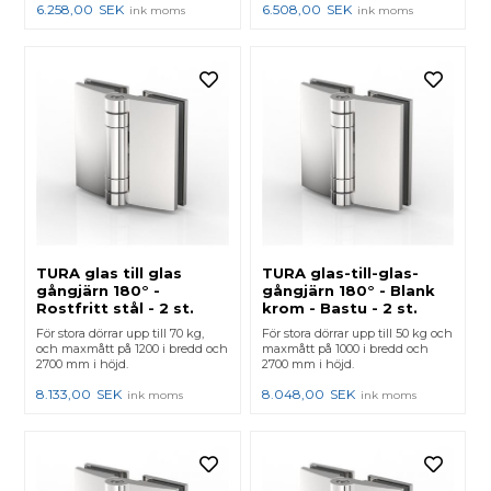
6.258,00
SEK
6.508,00
SEK
ink moms
ink moms
TURA glas till glas
TURA glas-till-glas-
gångjärn 180° -
gångjärn 180° - Blank
Rostfritt stål - 2 st.
krom - Bastu - 2 st.
För stora dörrar upp till 70 kg,
För stora dörrar upp till 50 kg och
och maxmått på 1200 i bredd och
maxmått på 1000 i bredd och
2700 mm i höjd.
2700 mm i höjd.
8.133,00
SEK
8.048,00
SEK
ink moms
ink moms