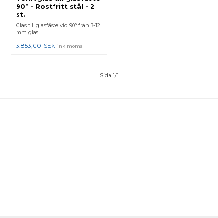
90° - Rostfritt stål - 2
st.
Glas till glasfäste vid 90° från 8-12
mm glas
3.853,00
SEK
ink moms
Sida 1/1