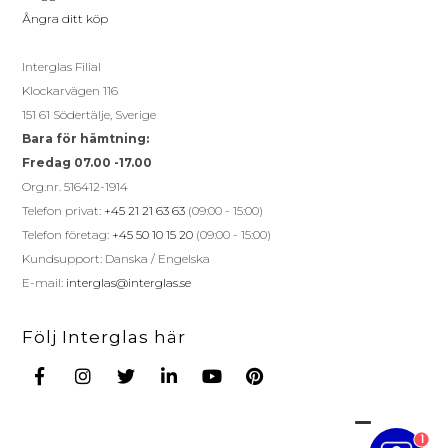
Ångra ditt köp
Interglas Filial
Klockarvägen 116
151 61 Södertälje, Sverige
Bara för hämtning:
Fredag 07.00 -17.00
Org.nr. 516412-1914
Telefon privat:
+45 21 21 63 63
(09:00 - 15:00)
Telefon företag:
+45 50 10 15 20
(09:00 - 15:00)
Kundsupport: Danska / Engelska
E-mail:
interglas@interglas.se
Följ Interglas här
1