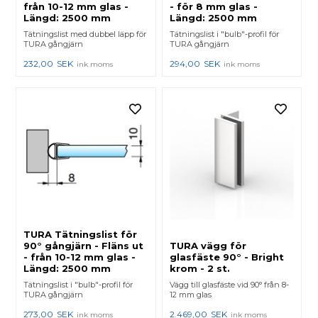
från 10-12 mm glas -
- för 8 mm glas -
Längd: 2500 mm
Längd: 2500 mm
Tätningslist med dubbel läpp för
Tätningslist i "bulb"-profil för
TURA gångjärn
TURA gångjärn
232,00
SEK
294,00
SEK
ink moms
ink moms
TURA Tätningslist för
90° gångjärn - Fläns ut
TURA vägg för
- från 10-12 mm glas -
glasfäste 90° - Bright
Längd: 2500 mm
krom - 2 st.
Tätningslist i "bulb"-profil för
Vägg till glasfäste vid 90° från 8-
TURA gångjärn
12 mm glas
273,00
SEK
2.469,00
SEK
ink moms
ink moms