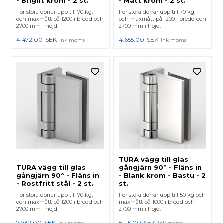
- Bright krom - 2 st.
- Matt krom - 2 st.
För stora dörrar upp till 70 kg,
För stora dörrar upp till 70 kg,
och maxmått på 1200 i bredd och
och maxmått på 1200 i bredd och
2700 mm i höjd.
2700 mm i höjd.
4.472,00
SEK
4.655,00
SEK
ink moms
ink moms
TURA vägg till glas
TURA vägg till glas
gångjärn 90° - Fläns in
gångjärn 90° - Fläns in
- Blank krom - Bastu - 2
- Rostfritt stål - 2 st.
st.
För stora dörrar upp till 70 kg,
För stora dörrar upp till 50 kg och
och maxmått på 1200 i bredd och
maxmått på 1000 i bredd och
2700 mm i höjd.
2700 mm i höjd.
7.932,00
SEK
6.115,00
SEK
ink moms
ink moms