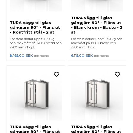
TURA vägg till glas
TURA vägg till glas
gångjärn 90° - Fläns ut
gångjärn 90° - Fläns ut
- Blank krom - Bastu - 2
- Rostfritt stål - 2 st.
st.
För stora dörrar upp till 70 kg,
För stora dörrar upp till 50 kg och
och maxmått på 1200 i bredd och
maxmått på 1000 i bredd och
2700 mm i höjd.
2700 mm i höjd.
8.165,00
SEK
6.115,00
SEK
ink moms
ink moms
TURA vägg till glas
TURA vägg till glas
gångjärn 90° - Fläns ut
gångjärn 90° - Fläns ut