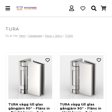
TURA
Du är här:
Hem
»
Glasbeslag
»
Pauli + Sohn
»
TURA
TURA vägg till glas
TURA vägg till glas
gångjärn 90° - Fläns in
gångjärn 90° - Fläns in