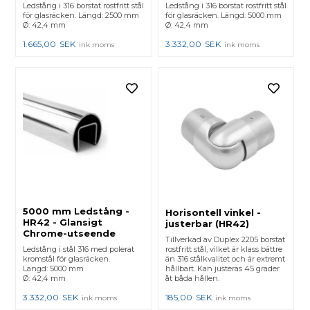
Ledstång i 316 borstat rostfritt stål
Ledstång i 316 borstat rostfritt stål
för glasräcken. Längd: 2500 mm
för glasräcken. Längd: 5000 mm
Ø: 42,4 mm
Ø: 42,4 mm
1.665,00
SEK
3.332,00
SEK
ink moms
ink moms
5000 mm Ledstång -
Horisontell vinkel -
HR42 - Glansigt
justerbar (HR42)
Chrome-utseende
Tillverkad av Duplex 2205 borstat
Ledstång i stål 316 med polerat
rostfritt stål, vilket är klass bättre
kromstål för glasräcken.
än 316 stålkvalitet och är extremt
Längd: 5000 mm
hållbart. Kan justeras 45 grader
Ø: 42,4 mm
åt båda hållen.
3.332,00
SEK
185,00
SEK
ink moms
ink moms