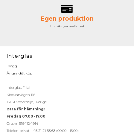
Egen produktion
Undvik dyra mellanled
Interglas
Blogg
Ångra ditt köp
Interglas Filial
Klockarvägen 116
151 61 Södertälje, Sverige
Bara för hämtning:
Fredag 07.00 -17.00
Org.nr. 516412-1914
Telefon privat:
+45 21 21 63 63
(09:00 - 15:00)