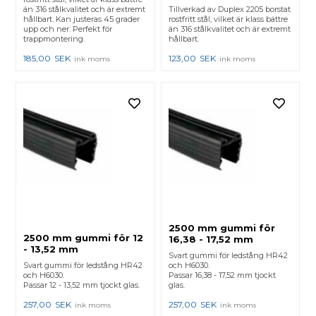
än 316 stålkvalitet och är extremt
Tillverkad av Duplex 2205 borstat
hållbart. Kan justeras 45 grader
rostfritt stål, vilket är klass bättre
upp och ner. Perfekt för
än 316 stålkvalitet och är extremt
trappmontering.
hållbart.
185,00
SEK
123,00
SEK
ink moms
ink moms
2500 mm gummi för
2500 mm gummi för 12
16,38 - 17,52 mm
- 13,52 mm
Svart gummi för ledstång HR42
Svart gummi för ledstång HR42
och H6030.
och H6030.
Passar 16,38 - 17,52 mm tjockt
Passar 12 - 13,52 mm tjockt glas.
glas.
257,00
SEK
257,00
SEK
ink moms
ink moms