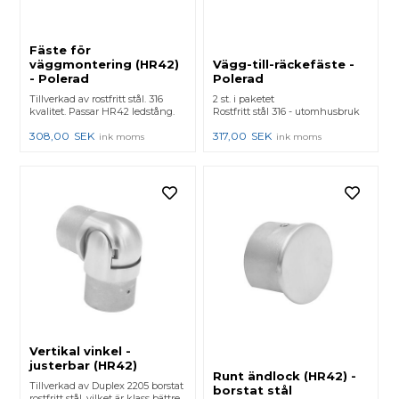
Fäste för
väggmontering (HR42)
Vägg-till-räckefäste -
- Polerad
Polerad
Tillverkad av rostfritt stål. 316
2 st. i paketet
kvalitet. Passar HR42 ledstång.
Rostfritt stål 316 - utomhusbruk
308,00
SEK
317,00
SEK
ink moms
ink moms
Vertikal vinkel -
justerbar (HR42)
Runt ändlock (HR42) -
Tillverkad av Duplex 2205 borstat
borstat stål
rostfritt stål, vilket är klass bättre