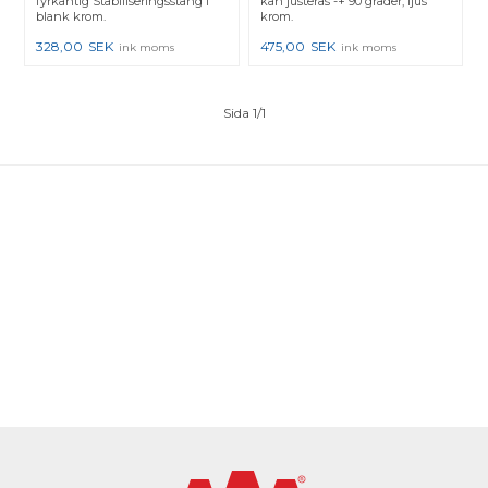
fyrkantig Stabiliseringsstång i
kan justeras -+ 90 grader, ljus
blank krom.
krom.
328,00
SEK
475,00
SEK
ink moms
ink moms
Sida 1/1