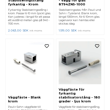
Stabiliseringsstång
- Vägg för glas
fyrkantig - Krom
8794ZN5-1000
Fyrkantig Stabiliseringsstång i
Stabiliseringsstav från Pauil und
krom. Passar 6-10 mm tjockt glas.
Sohn i Tyskland. Blank krom,
Kan justeras i längd för att passa
längd 1000mm, för 6-10mm glas.
ett avstånd mellan glas på 940 -
Lagervaror kan hämtas eller
1100 mm.
skickas idag.
2.063,00
SEK
1.519,00
SEK
ink moms
ink moms
Väggfäste för
fyrkantig
Väggfäste - Blank
stabilisatorstång - 180
krom
grader - ljus krom
Pauli+Sohn väggfäste till
Väggfäste för stabiliseringstång,