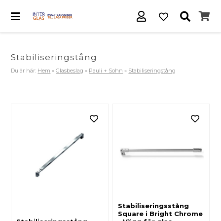
Stabiliseringstång
Du är här:
Hem
»
Glasbeslag
»
Pauli + Sohn
»
Stabiliseringstång
Stabiliseringsstång
Square i Bright Chrome