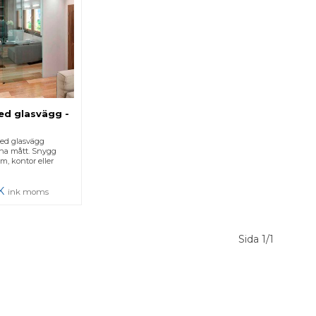
ed glasvägg -
med glasvägg
dina mått. Snygg
m, kontor eller
K
ink moms
Sida 1/1