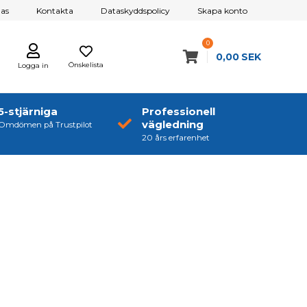
as
Kontakta
Dataskyddspolicy
Skapa konto
0
0,00
SEK
Önskelista
Logga in
5-stjärniga
Professionell
vägledning
Omdömen på Trustpilot
20 års erfarenhet