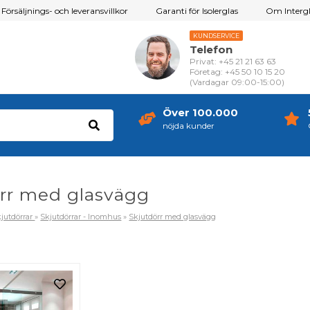
Försäljnings- och leveransvillkor
Garanti för Isolerglas
Om Intergl
KUNDSERVICE
Telefon
Privat: +45 21 21 63 63
Företag: +45 50 10 15 20
(Vardagar 09:00-15:00)
Över 100.000
nöjda kunder
rr med glasvägg
jutdörrar
»
Skjutdörrar - Inomhus
»
Skjutdörr med glasvägg