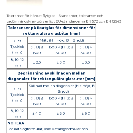
Toleranser för härdat flytglas - Standarder, toleranser och
bedömningskrav görs enligt EU-standarderna EN 572 och EN 12543
Toleranser på floatglas för dimensioner för
rektangulära glasbitar [mm]
Mått (H = Höjd, B = Bredd)
Glas
Tjocklek
(H, B) ≤
1500 < (H, B) ≤
(H, B) >
(mm)
1500
3000
3000
8, 10, 12
± 2,5
± 3,0
± 3,5
mm
Begränsning av skillnaden mellan
diagonaler för rektangulära glasrutor [mm]
Skillnad mellan diagonaler (H = Höjd, B
Glas
= Bredd)
Tjocklek
(H, B) ≤
1500 < (H, B) ≤
(H, B) >
(mm)
1500
3000
3000
8, 10, 12
± 4,0
± 5,0
± 6,0
mm
NOTERA
För katalogformulär, icke-katalogformulär och