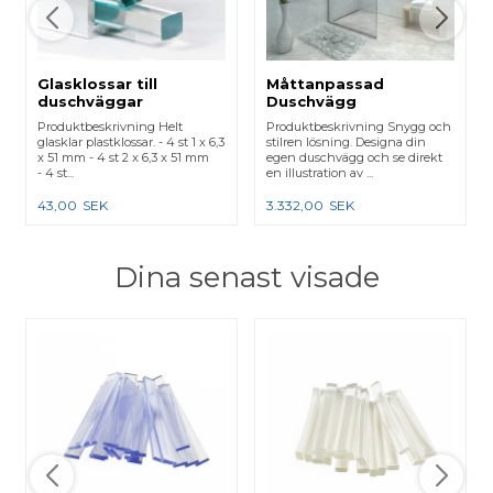
Glasklossar till
Måttanpassad
duschväggar
Duschvägg
Produktbeskrivning Helt
Produktbeskrivning Snygg och
glasklar plastklossar. - 4 st 1 x 6,3
stilren lösning. Designa din
x 51 mm - 4 st 2 x 6,3 x 51 mm
egen duschvägg och se direkt
- 4 st...
en illustration av ...
43,00
SEK
3.332,00
SEK
Dina senast visade