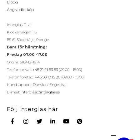
Blogg
Ångra ditt köp
Interglas Filial
Klockarvägen 116
151 61 Södertälje, Sverige
Bara för hämtning:
Fredag 07.00 -17.00
Org.nr. 516412-1914
Telefon privat:
+45 21 21 63 63
(09:00 - 15:00)
Telefon företag:
+45 50 10 15 20
(09:00 - 15:00)
Kundsupport: Danska / Engelska
E-mail:
interglas@interglas.se
Följ Interglas här