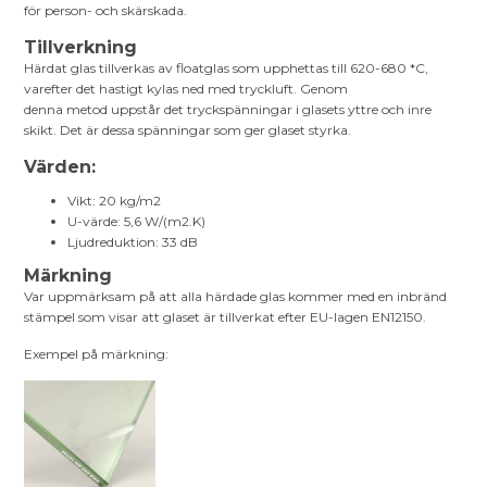
för person- och skärskada.
Tillverkning
Härdat glas tillverkas av floatglas som upphettas till 620-680 *C,
varefter det hastigt kylas ned med tryckluft. Genom
denna metod uppstår det tryckspänningar i glasets yttre och inre
skikt. Det är dessa spänningar som ger glaset styrka.
Värden:
Vikt: 20 kg/m2
U-värde: 5,6 W/(m2.K)
Ljudreduktion: 33 dB
Märkning
Var uppmärksam på att alla härdade glas kommer med en inbränd
stämpel som visar att glaset är tillverkat efter EU-lagen EN12150.
Exempel på märkning: