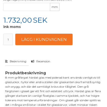
mm
1.732,00
SEK
ink moms
Beskrivning
Recension
Produktbeskrivning
8 mm gråfärgat härdat glas med polerad kant används vanligtvis till
glasluckor, hyllor eller andra ställen där glaskanten ska framstå synlig
och snygg, och där det samtidigt krävs stor tålighet. Den grå
färgtonen i glaset ger ett fint och estetiskt uttryck. Härdat glas är flera
gånger starkare än vanligt floatglas i samma tjocklek, och har högre
tolerans mot temperaturförändringar. Om glaset går sönder splittras
det i många små bitar i stället för glasskärvor, vilket minskar risken