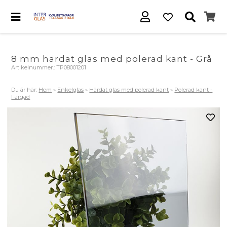
8 mm härdat glas med polerad kant - Grå
Artikelnummer.:
TP08001201
Du är här:
Hem
»
Enkelglas
»
Härdat glas med polerad kant
»
Polerad kant -
Färgad