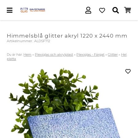
Himmelsblå glitter akryl 1220 x 2440 mm
Artikelnummer.:
ALDSF712
Du är här:
Hem
»
Plexiglas och akrylplast
»
Plexiglas - Färgat
»
Glitter
»
Hel
platta