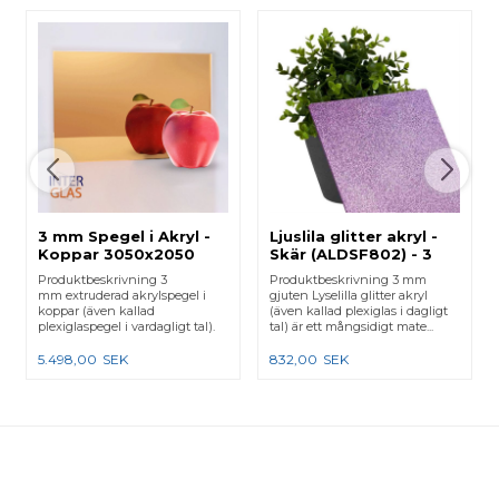
3 mm Spegel i Akryl -
Ljuslila glitter akryl -
Koppar 3050x2050
Skär (ALDSF802) - 3
mm
mm
Produktbeskrivning 3
Produktbeskrivning 3 mm
mm extruderad akrylspegel i
gjuten Lyselilla glitter akryl
koppar (även kallad
(även kallad plexiglas i dagligt
plexiglaspegel i vardagligt tal).
tal) är ett mångsidigt mate...
OBS...
5.498,00
SEK
832,00
SEK