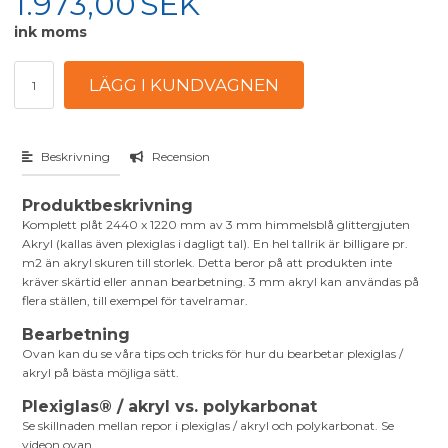
1.973,00
SEK
ink moms
Beskrivning
Recension
Produktbeskrivning
Komplett plåt 2440 x 1220 mm av 3 mm himmelsblå glittergjuten
Akryl (kallas även plexiglas i dagligt tal). En hel tallrik är billigare pr.
m2 än akryl skuren till storlek. Detta beror på att produkten inte
kräver skärtid eller annan bearbetning. 3 mm akryl kan användas på
flera ställen, till exempel för tavelramar.
Bearbetning
Ovan kan du se våra tips och tricks för hur du bearbetar plexiglas /
akryl på bästa möjliga sätt.
Plexiglas® / akryl vs. polykarbonat
Se skillnaden mellan repor i plexiglas / akryl och polykarbonat. Se
videon ovan.