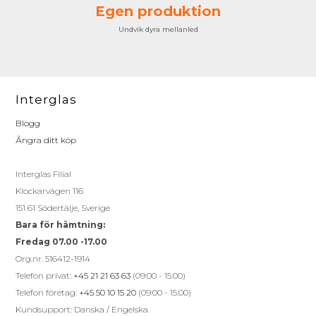
Egen produktion
Undvik dyra mellanled
Interglas
Blogg
Ångra ditt köp
Interglas Filial
Klockarvägen 116
151 61 Södertälje, Sverige
Bara för hämtning:
Fredag 07.00 -17.00
Org.nr. 516412-1914
Telefon privat:
+45 21 21 63 63
(09:00 - 15:00)
Telefon företag:
+45 50 10 15 20
(09:00 - 15:00)
Kundsupport: Danska / Engelska