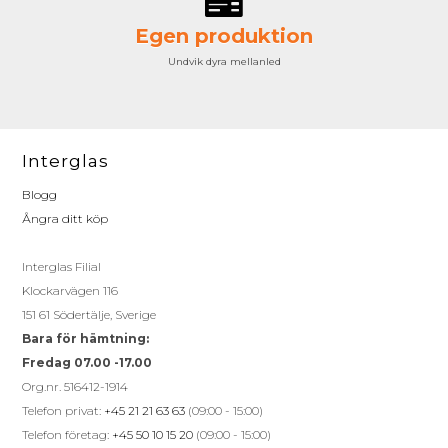
Egen produktion
Undvik dyra mellanled
Interglas
Blogg
Ångra ditt köp
Interglas Filial
Klockarvägen 116
151 61 Södertälje, Sverige
Bara för hämtning:
Fredag 07.00 -17.00
Org.nr. 516412-1914
Telefon privat:
+45 21 21 63 63
(09:00 - 15:00)
Telefon företag:
+45 50 10 15 20
(09:00 - 15:00)