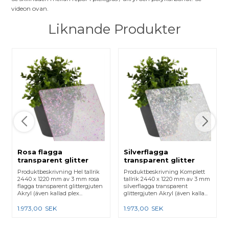
videon ovan.
Liknande Produkter
Rosa flagga
Silverflagga
transparent glitter
transparent glitter
akryl 1220 x 2440 mm
akryl 1220 x 2440 mm
Produktbeskrivning Hel tallrik
Produktbeskrivning Komplett
2440 x 1220 mm av 3 mm rosa
tallrik 2440 x 1220 mm av 3 mm
flagga transparent glittergjuten
silverflagga transparent
Akryl (även kallad plex...
glittergjuten Akryl (även kalla...
1.973,00
SEK
1.973,00
SEK