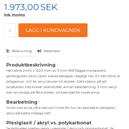
1.973,00
SEK
ink moms
Beskrivning
Recension
Produktbeskrivning
Hel tallrik 2440 x 1220 mm av 3 mm Blå flagga transparent
glittergjuten Akryl (även kallad plexiglas i dagligt tal). En hel tallrik är
billigare pr. m2 än akryl skuren till storlek. Detta beror på att
produkten inte kräver skärtid eller annan bearbetning. 3 mm akryl
kan användas på flera ställen, till exempel för tavelramar.
Bearbetning
Ovan kan du se våra tips och tricks för hur du bearbetar plexiglas /
akryl på bästa möjliga sätt.
Plexiglas® / akryl vs. polykarbonat
Se skillnaden mellan repor i plexiglas / akryl och polykarbonat. Se