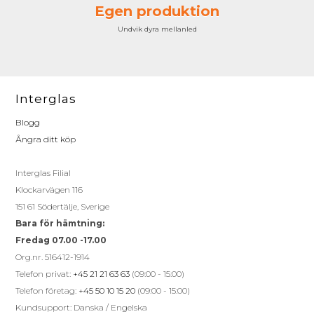
Egen produktion
Undvik dyra mellanled
Interglas
Blogg
Ångra ditt köp
Interglas Filial
Klockarvägen 116
151 61 Södertälje, Sverige
Bara för hämtning:
Fredag 07.00 -17.00
Org.nr. 516412-1914
Telefon privat:
+45 21 21 63 63
(09:00 - 15:00)
Telefon företag:
+45 50 10 15 20
(09:00 - 15:00)
Kundsupport: Danska / Engelska