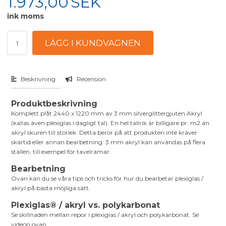
1.973,00
SEK
ink moms
Beskrivning
Recension
Produktbeskrivning
Komplett plåt 2440 x 1220 mm av 3 mm silverglittergjuten Akryl
(kallas även plexiglas i dagligt tal). En hel tallrik är billigare pr. m2 än
akryl skuren till storlek. Detta beror på att produkten inte kräver
skärtid eller annan bearbetning. 3 mm akryl kan användas på flera
ställen, till exempel för tavelramar.
Bearbetning
Ovan kan du se våra tips och tricks för hur du bearbetar plexiglas /
akryl på bästa möjliga sätt.
Plexiglas® / akryl vs. polykarbonat
Se skillnaden mellan repor i plexiglas / akryl och polykarbonat. Se
videon ovan.