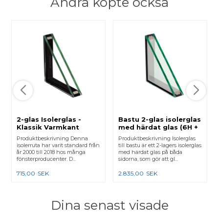
Andra köpte också
2-glas Isolerglas -
Bastu 2-glas isolerglas
Klassik Varmkant
med härdat glas (6H +
6H)
Produktbeskrivning Denna
Produktbeskrivning Isolerglas
isolerruta har varit standard från
till bastu är ett 2-lagers isolerglas
år 2000 till 2018 hos många
med härdat glas på båda
fönsterproducenter. D...
sidorna, som gör att gl...
715,00
SEK
2.835,00
SEK
Dina senast visade