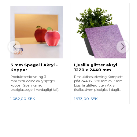
3 mm Spegel i Akryl -
Ljuslila glitter akryl
Koppar -
1220 x 2440 mm
Måttbeställning
Produktbeskrivning 3
Produktbeskrivning Komplett
mm extruderad akrylspegel i
plåt 2440 x 1220 mm av 3 mm
koppar (även kallad
Ljuslila glittergjuten Akryl
plexiglaspegel i vardagligt tal).
(kallas även plexiglas i dagli...
OBS...
1.082,00
SEK
1.973,00
SEK