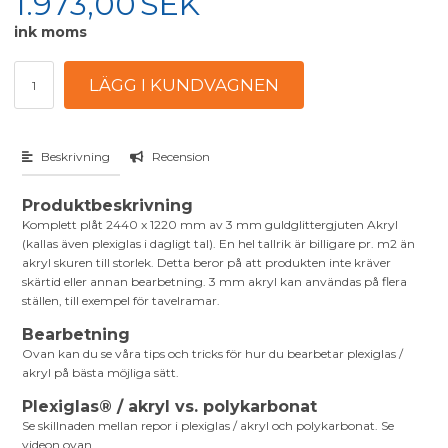
1.973,00
SEK
ink moms
Beskrivning
Recension
Produktbeskrivning
Komplett plåt 2440 x 1220 mm av 3 mm guldglittergjuten Akryl
(kallas även plexiglas i dagligt tal). En hel tallrik är billigare pr. m2 än
akryl skuren till storlek. Detta beror på att produkten inte kräver
skärtid eller annan bearbetning. 3 mm akryl kan användas på flera
ställen, till exempel för tavelramar.
Bearbetning
Ovan kan du se våra tips och tricks för hur du bearbetar plexiglas /
akryl på bästa möjliga sätt.
Plexiglas® / akryl vs. polykarbonat
Se skillnaden mellan repor i plexiglas / akryl och polykarbonat. Se
videon ovan.