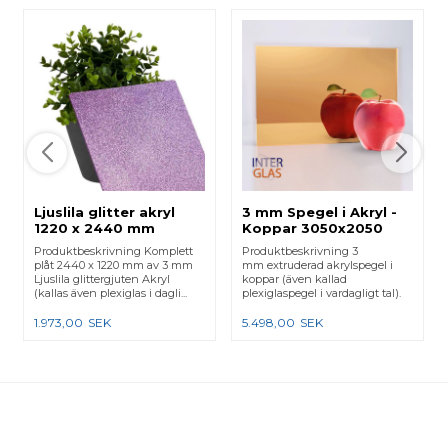
Ljuslila glitter akryl
3 mm Spegel i Akryl -
1220 x 2440 mm
Koppar 3050x2050
mm
Produktbeskrivning Komplett
Produktbeskrivning 3
plåt 2440 x 1220 mm av 3 mm
mm extruderad akrylspegel i
Ljuslila glittergjuten Akryl
koppar (även kallad
(kallas även plexiglas i dagli...
plexiglaspegel i vardagligt tal).
OBS...
1.973,00
SEK
5.498,00
SEK