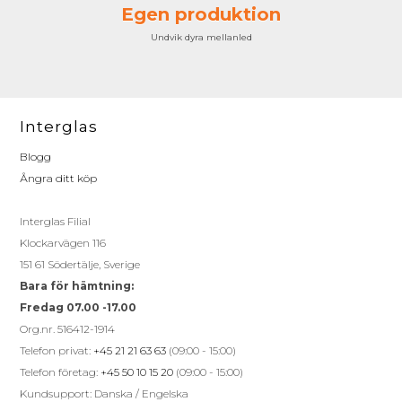
Egen produktion
Undvik dyra mellanled
Interglas
Blogg
Ångra ditt köp
Interglas Filial
Klockarvägen 116
151 61 Södertälje, Sverige
Bara för hämtning:
Fredag 07.00 -17.00
Org.nr. 516412-1914
Telefon privat:
+45 21 21 63 63
(09:00 - 15:00)
Telefon företag:
+45 50 10 15 20
(09:00 - 15:00)
Kundsupport: Danska / Engelska