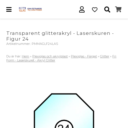
Transparent glitterakryl - Laserskuren -
Figur 24
Artikelnummer.:
PMMAGLF24LAS
Du är här:
Hem
»
Plexiglas och akrylplast
»
Plexiglas - Färgat
»
Glitter
»
Fri
Form - Laserskuret - Akryl Glitter