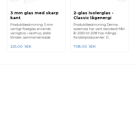
3 mm glas med skarp
2-glas Isolerglas -
kant
Classic lågenergi
Produktbeskrivning 3 mm
Produktbeskrivning Denna
vanligt floatglas används
isolerruta har varit standard från
vanligtvis i växthus, äldre
år 2000 till 2018 hos många
fönster, sammanlänkade
fönsterproducenter. D...
karmar e...
225,00
SEK
708,00
SEK