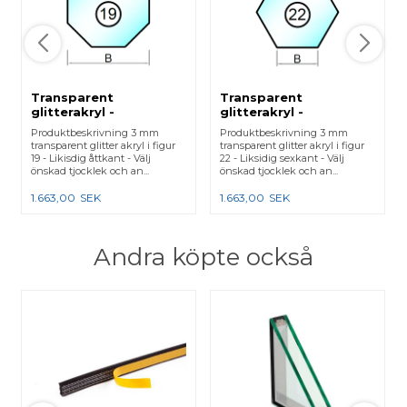
Transparent
Transparent
glitterakryl -
glitterakryl -
Laserskuren - Figur 19
Laserskuren - Figur 22
Produktbeskrivning 3 mm
Produktbeskrivning 3 mm
transparent glitter akryl i figur
transparent glitter akryl i figur
19 - Likisdig åttkant - Välj
22 - Liksidig sexkant - Välj
önskad tjocklek och an...
önskad tjocklek och an...
1.663,00
SEK
1.663,00
SEK
Andra köpte också