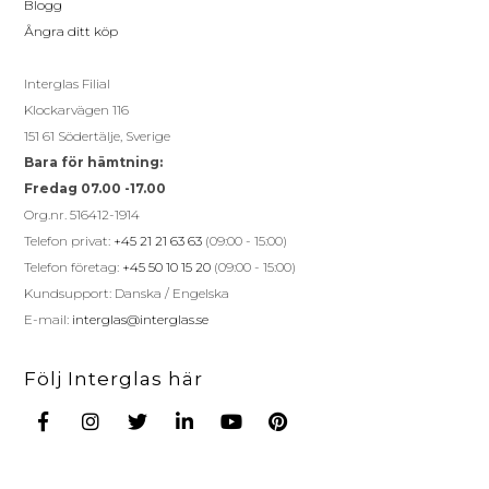
Blogg
Ångra ditt köp
Interglas Filial
Klockarvägen 116
151 61 Södertälje, Sverige
Bara för hämtning:
Fredag 07.00 -17.00
Org.nr. 516412-1914
Telefon privat:
+45 21 21 63 63
(09:00 - 15:00)
Telefon företag:
+45 50 10 15 20
(09:00 - 15:00)
Kundsupport: Danska / Engelska
E-mail:
interglas@interglas.se
Följ Interglas här