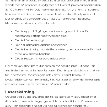
Vår akryl är en produkt av bästa kvalitet och uppfyller alla gällande
standarder på området. Akrylglaset är tillverkat på en europeisk fabrik
av 100 % ren PMMA (polymetylmetakrylat). Akryl är en transparent
termoplast och kan användas som ett alternativ till polykarbonat.
Det föredras ofta eftersom det är lätt att hantera och bearbeta.
Materialet har dessutom flera fördelar:
Det är upp till 17 gånger starkare än glas och är därför
motståndskraftigt mot tryck och slag.
Det är UV-beständigt.
Det har utmärkta optiska egenskaper.
Det är beständigt mot de flesta vädertyper och kan därför med
fördel användas utomhus.
Det är resistent mot oorganiska syror.
Därmed kan akryl betraktas som en mångsidig produkt som kan
användas i en rad olika applikationer. Det lämpar sig bland annat väl
för innerfönster, fönsterskydd och växthus, samt krossäkra
byggnadsfönster och reklamskyltar. Kort sagt är akryl det föredragna
och mest kända plastmaterialet på marknaden.
Laserskärning
Oavsett vad du ska använda det till, så laserskär vi akrylglaset efter
dina mått. Laserskärningen ger en blank och slät kant. Observera att
akryl kan expandera något vid hög fuktighet och temperatur.