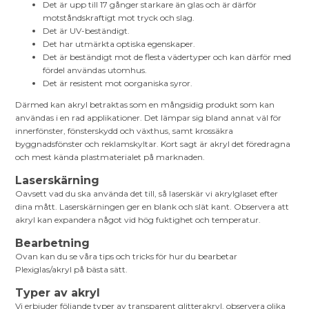
Det är upp till 17 gånger starkare än glas och är därför
motståndskraftigt mot tryck och slag.
Det är UV-beständigt.
Det har utmärkta optiska egenskaper.
Det är beständigt mot de flesta vädertyper och kan därför med
fördel användas utomhus.
Det är resistent mot oorganiska syror.
Därmed kan akryl betraktas som en mångsidig produkt som kan
användas i en rad applikationer. Det lämpar sig bland annat väl för
innerfönster, fönsterskydd och växthus, samt krossäkra
byggnadsfönster och reklamskyltar. Kort sagt är akryl det föredragna
och mest kända plastmaterialet på marknaden.
Laserskärning
Oavsett vad du ska använda det till, så laserskär vi akrylglaset efter
dina mått. Laserskärningen ger en blank och slät kant. Observera att
akryl kan expandera något vid hög fuktighet och temperatur.
Bearbetning
Ovan kan du se våra tips och tricks för hur du bearbetar
Plexiglas/akryl på bästa sätt.
Typer av akryl
Vi erbjuder följande typer av transparent glitterakryl, observera olika