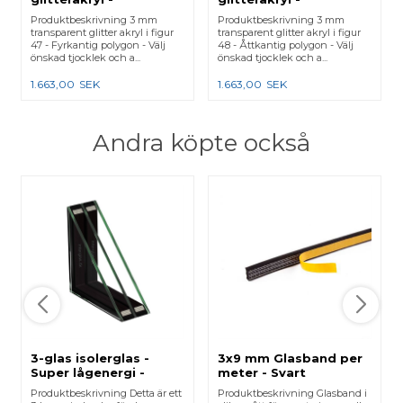
Laserskuren - Figur 47
Laserskuren - Figur 48
Produktbeskrivning 3 mm
Produktbeskrivning 3 mm
transparent glitter akryl i figur
transparent glitter akryl i figur
47 - Fyrkantig polygon - Välj
48 - Åttkantig polygon - Välj
önskad tjocklek och a...
önskad tjocklek och a...
1.663,00
SEK
1.663,00
SEK
Andra köpte också
3-glas isolerglas -
3x9 mm Glasband per
Super lågenergi -
meter - Svart
4+4+4
Produktbeskrivning Detta är ett
Produktbeskrivning Glasband i