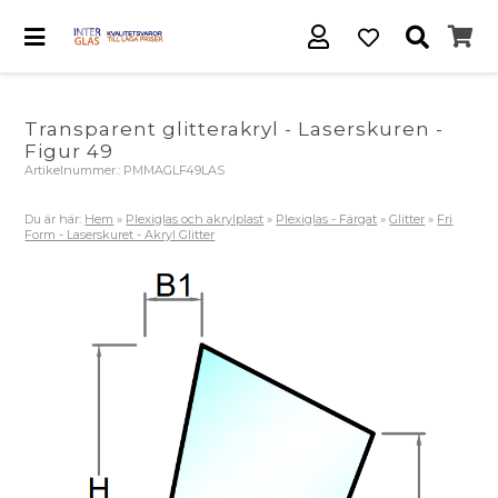
Transparent glitterakryl - Laserskuren -
Figur 49
Artikelnummer.:
PMMAGLF49LAS
Du är här:
Hem
»
Plexiglas och akrylplast
»
Plexiglas - Färgat
»
Glitter
»
Fri
Form - Laserskuret - Akryl Glitter