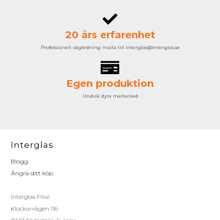
20 års erfarenhet
Professionell vägledning maila till interglas@interglas.se
Egen produktion
Undvik dyra mellanled
Interglas
Blogg
Ångra ditt köp
Interglas Filial
Klockarvägen 116