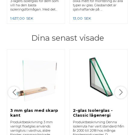
3-lagers isolerglas för dem som
olika mått för montering av alla
vill ha den bästa
typer av glas. Glasbandet är
isoleringsförmågan. Med det...
självhäftande på ...
1.637,00
SEK
13,00
SEK
Dina senast visade
3 mm glas med skarp
2-glas Isolerglas -
kant
Classic lågenergi
Produktbeskrivning 3 mm
Produktbeskrivning Denna
vanligt floatglas används
isolerruta har varit standard från
vanligtvis i växthus, äldre
år 2000 till 2018 hos många
fönster, sammanlänkade
fönsterproducenter. D...