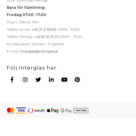
151 61 Södertälje, Sverige
Bara för hämtning:
Fredag 07.00 -17.00
Org.nr. 516412-1914
Telefon privat:
+45 21 21 63 63
(09:00 - 15:00)
Telefon företag:
+45 50 10 15 20
(09:00 - 15:00)
Kundsupport: Danska / Engelska
E-mail:
interglas@interglas.se
Följ Interglas här