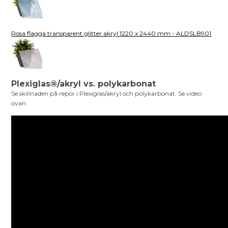
Rosa flagga transparent glitter akryl 1220 x 2440 mm - ALDSLB901
Plexiglas®/akryl vs. polykarbonat
Se skillnaden på repor i Plexiglas/akryl och polykarbonat. Se video
ovan.