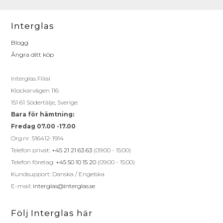
Interglas
Blogg
Ångra ditt köp
Interglas Filial
Klockarvägen 116
151 61 Södertälje, Sverige
Bara för hämtning:
Fredag 07.00 -17.00
Org.nr. 516412-1914
Telefon privat:
+45 21 21 63 63
(09:00 - 15:00)
Telefon företag:
+45 50 10 15 20
(09:00 - 15:00)
Kundsupport: Danska / Engelska
E-mail:
interglas@interglas.se
Följ Interglas här