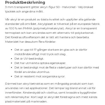
Produktbeskrivning
3 mm transparent glitter akryl i figur 50 - Halvcirkel - Välj önskad
tjocklek och ange dina mått.
Vår akryl är en produkt av bästa kvalitet och uppfyller alla gällande
standarder på området. Akrylglaset är tillverkat på en europeisk fabrik
av 100 % ren PMMA (polymetylmetakrylat). Akryl är en transparent
termoplast och kan användas som ett alternativ till polykarbonat.
Det föredras ofta eftersom det är lätt att hantera och bearbeta.
Materialet har dessutom flera fördelar:
Det är upp till 17 gånger starkare än glas och är därför
motståndskraftigt mot tryck och slag.
Det är UV-beständigt.
Det har utmärkta optiska egenskaper.
Det är beständigt mot de flesta vädertyper och kan därför med
fördel användas utomhus.
Det är resistent mot oorganiska syror.
Därmed kan akryl betraktas som en mångsidig produkt som kan
användas i en rad applikationer. Det lämpar sig bland annat väl för
innerfönster, fönsterskydd och växthus, samt krossäkra byggfönster
och reklamskyltar. Kort sagt är akryl det föredragna och mest kända
plastmaterialet på marknaden.