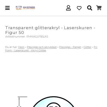
Transparent glitterakryl - Laserskuren -
Figur 50
Artikelnummer.:
PMMAGLF50LAS
Du är här:
Hem
»
Plexiglas och akrylplast
»
Plexiglas - Färgat
»
Glitter
»
Fri
Form - Laserskuret - Akryl Glitter