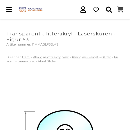
Transparent glitterakryl - Laserskuren -
Figur 53
Artikelnummer.:
PMMAGLF53LAS
Du är här:
Hem
»
Plexiglas och akrylplast
»
Plexiglas - Färgat
»
Glitter
»
Fri
Form - Laserskuret - Akryl Glitter