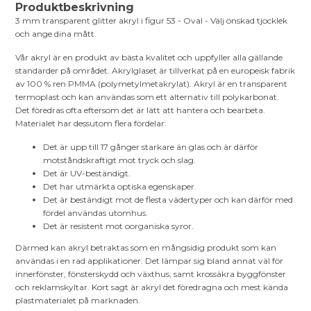
Produktbeskrivning
3 mm transparent glitter akryl i figur 53 - Oval - Välj önskad tjocklek
och ange dina mått.
Vår akryl är en produkt av bästa kvalitet och uppfyller alla gällande
standarder på området. Akrylglaset är tillverkat på en europeisk fabrik
av 100 % ren PMMA (polymetylmetakrylat). Akryl är en transparent
termoplast och kan användas som ett alternativ till polykarbonat.
Det föredras ofta eftersom det är lätt att hantera och bearbeta.
Materialet har dessutom flera fördelar:
Det är upp till 17 gånger starkare än glas och är därför
motståndskraftigt mot tryck och slag.
Det är UV-beständigt.
Det har utmärkta optiska egenskaper.
Det är beständigt mot de flesta vädertyper och kan därför med
fördel användas utomhus.
Det är resistent mot oorganiska syror.
Därmed kan akryl betraktas som en mångsidig produkt som kan
användas i en rad applikationer. Det lämpar sig bland annat väl för
innerfönster, fönsterskydd och växthus, samt krossäkra byggfönster
och reklamskyltar. Kort sagt är akryl det föredragna och mest kända
plastmaterialet på marknaden.