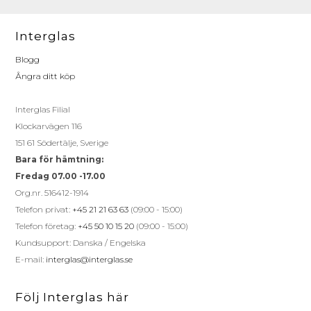
Interglas
Blogg
Ångra ditt köp
Interglas Filial
Klockarvägen 116
151 61 Södertälje, Sverige
Bara för hämtning:
Fredag 07.00 -17.00
Org.nr. 516412-1914
Telefon privat:
+45 21 21 63 63
(09:00 - 15:00)
Telefon företag:
+45 50 10 15 20
(09:00 - 15:00)
Kundsupport: Danska / Engelska
E-mail:
interglas@interglas.se
Följ Interglas här