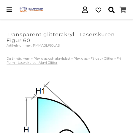
Transparent glitterakryl - Laserskuren -
Figur 60
Artikelnummer.:
PMMAGLF60LAS
Du är här:
Hem
»
Plexiglas och akrylplast
»
Plexiglas - Färgat
»
Glitter
»
Fri
Form - Laserskuret - Akryl Glitter