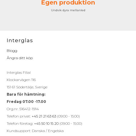
Egen produktion
Undvik dyra mellanled
Interglas
Blogg
Ångra ditt köp
Interglas Filial
Klockarvägen 116
151 61 Södertälje, Sverige
Bara för hämtning:
Fredag 07.00 -17.00
Org.nr. 516412-1914
Telefon privat:
+45 21 21 63 63
(09:00 - 15:00)
Telefon företag:
+45 50 10 15 20
(09:00 - 15:00)
Kundsupport: Danska / Engelska