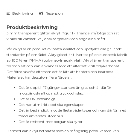
Beskrivning
Recension
Produktbeskrivning
3 mm transparent glitter akryl i figur 1 - Triangel m/ båge och rät
vinkel till vänster. Välj önskad tjocklek och ange dina mått.
Vår akryl är en produkt av bästa kvalitet och uppfyller alla gällande
standarder på området. Akrylglaset är tillverkat på en europeisk fabrik
av 100 % ren PMMA (polymetylmetakrylat). Akryl är en transparent
termoplast och kan användas som ett alternativ till polykarbonat.
Det föredras ofta eftersom det är lätt att hantera och bearbeta.
Materialet har dessutom flera fördelar:
Det är upp till 17 gånger starkare än glas och är därför
motståndskraftigt mot tryck och slag.
Det är UV-beständigt.
Det har utmärkta optiska egenskaper.
Det är beständigt mot de flesta vädertyper och kan därför med
fördel användas utomhus.
Det är resistent mot oorganiska syror.
Därmed kan akryl betraktas som en mångsidig produkt som kan