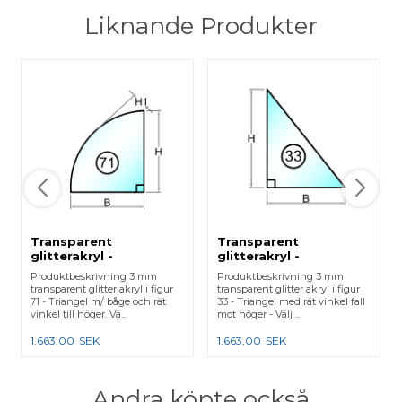
Liknande Produkter
Transparent
Transparent
glitterakryl -
glitterakryl -
Laserskuren - Figur 71
Laserskuren - Figur 33
Produktbeskrivning 3 mm
Produktbeskrivning 3 mm
transparent glitter akryl i figur
transparent glitter akryl i figur
71 - Triangel m/ båge och rät
33 - Triangel med rät vinkel fall
vinkel till höger. Vä...
mot höger - Välj ...
1.663,00
SEK
1.663,00
SEK
Andra köpte också