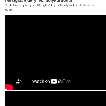
Plexiglas®/akryl vs. polykarbonat
Se skillnaden på repor i Plexiglas/akryl och polykarbonat. Se video
ovan.