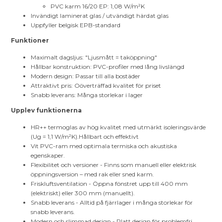
PVC karm 16/20 EP: 1,08 W/m²K
Invändigt laminerat glas / utvändigt härdat glas
Uppfyller belgisk EPB-standard
Funktioner
Maximalt dagsljus: "Ljusmått = taköppning"
Hållbar konstruktion: PVC-profiler med lång livslängd
Modern design: Passar till alla bostäder
Attraktivt pris: Oöverträffad kvalitet för priset
Snabb leverans: Många storlekar i lager
Upplev funktionerna
HR++ termoglas av hög kvalitet med utmärkt isoleringsvärde
(Ug = 1,1 W/m²K).Hållbart och effektivt
Vit PVC-ram med optimala termiska och akustiska
egenskaper.
Flexibilitet och versioner - Finns som manuell eller elektrisk
öppningsversion – med rak eller sned karm.
Friskluftsventilation - Öppna fönstret upp till 400 mm
(elektriskt) eller 300 mm (manuellt).
Snabb leverans - Alltid på fjärrlager i många storlekar för
snabb leverans.
Modern och slimmad design - Platt design för problemfri