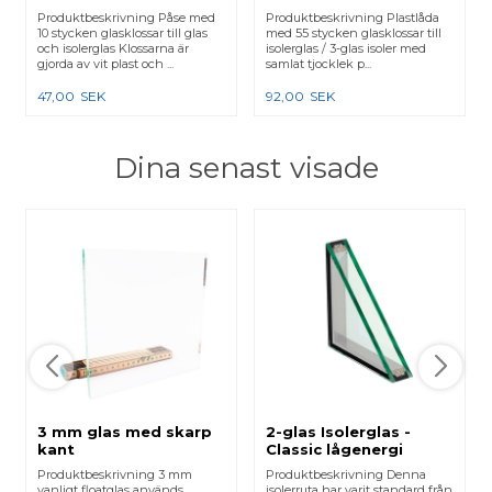
glas
Produktbeskrivning Påse med
Produktbeskrivning Plastlåda
10 stycken glasklossar till glas
med 55 stycken glasklossar till
och isolerglas Klossarna är
isolerglas / 3-glas isoler med
gjorda av vit plast och ...
samlat tjocklek p...
47,00
SEK
92,00
SEK
Dina senast visade
3 mm glas med skarp
2-glas Isolerglas -
kant
Classic lågenergi
Produktbeskrivning 3 mm
Produktbeskrivning Denna
vanligt floatglas används
isolerruta har varit standard från