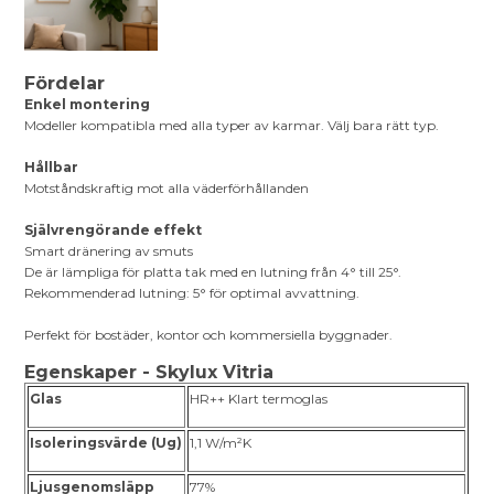
Fördelar
Enkel montering
Modeller kompatibla med alla typer av karmar. Välj bara rätt typ.
Hållbar
Motståndskraftig mot alla väderförhållanden
Självrengörande effekt
Smart dränering av smuts
De är lämpliga för platta tak med en lutning från 4° till 25°.
Rekommenderad lutning: 5° för optimal avvattning.
Perfekt för bostäder, kontor och kommersiella byggnader.
Egenskaper - Skylux Vitria
Glas
HR++ Klart termoglas
Isoleringsvärde (Ug)
1,1 W/m²K
Ljusgenomsläpp
77%