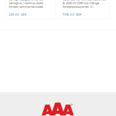
vanligtvis i växthus, äldre
år 2000 till 2018 hos många
fönster, sammanlänkade
fönsterproducenter. D...
karmar e...
225,00
SEK
708,00
SEK