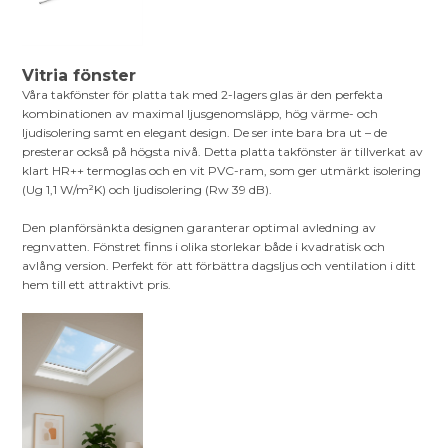
Vitria fönster
Våra takfönster för platta tak med 2-lagers glas är den perfekta
kombinationen av maximal ljusgenomsläpp, hög värme- och
ljudisolering samt en elegant design. De ser inte bara bra ut – de
presterar också på högsta nivå. Detta platta takfönster är tillverkat av
klart HR++ termoglas och en vit PVC-ram, som ger utmärkt isolering
(Ug 1,1 W/m²K) och ljudisolering (Rw 39 dB).
Den planförsänkta designen garanterar optimal avledning av
regnvatten. Fönstret finns i olika storlekar både i kvadratisk och
avlång version. Perfekt för att förbättra dagsljus och ventilation i ditt
hem till ett attraktivt pris.