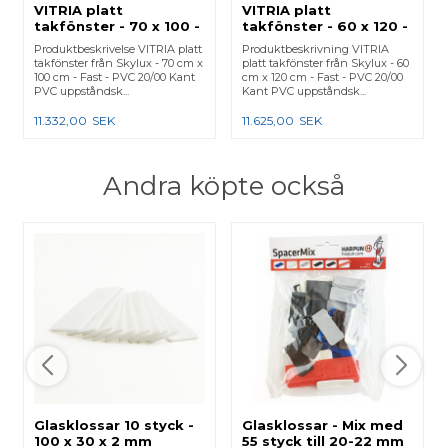
VITRIA platt
VITRIA platt
takfönster - 70 x 100 -
takfönster - 60 x 120 -
Fast - PVC 20/00 Kant
Fast - PVC 20/00 Kant
Produktbeskrivelse VITRIA platt
Produktbeskrivning VITRIA
takfönster från Skylux - 70 cm x
platt takfönster från Skylux - 60
100 cm - Fast - PVC 20/00 Kant
cm x 120 cm - Fast - PVC 20/00
PVC uppståndsk...
Kant PVC uppståndsk...
11.332,00
SEK
11.625,00
SEK
Andra köpte också
Glasklossar 10 styck -
Glasklossar - Mix med
100 x 30 x 2 mm
55 styck till 20-22 mm