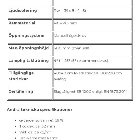
Ljudisolering
Rw = 39 dB (-1, -5)
Rammaterial
Vit PVC-ram
Öppningssystem
Manuell ögelskruv
Max. öppningshöjd
300 mm (manuellt)
Lämplig taklutning
4° till 25° (5° rekommenderas)
Tillgängliga
40x40 cm kvadratisk till 100x220 cm
storlekar
avlång
Certifiering
Slagtålighet SB 1200 enligt EN 1873:2014
Andra tekniska specifikationer
g-värde (solvärme): 59 %
Tjocklek: ca. 32 mm
Vikt: ca. 36 kg/m²
Urc-värde med karm: