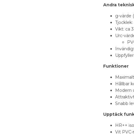
Andra teknisk
g-värde 
Tjocklek
Vikt: ca 
Urc-värd
PV
Invändigt
Uppfylle
Funktioner
Maximalt
Hållbar k
Modern d
Attraktiv
Snabb lev
Upptäck fun
HR++ iso
Vit PVC-