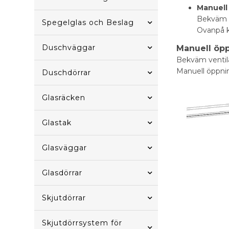
Manuell
Bekväm v
Spegelglas och Beslag
Ovanpå k
Duschväggar
Manuell öp
Bekväm ventila
Manuell öppnin
Duschdörrar
Glasräcken
Glastak
Glasväggar
Glasdörrar
Skjutdörrar
Skjutdörrsystem för