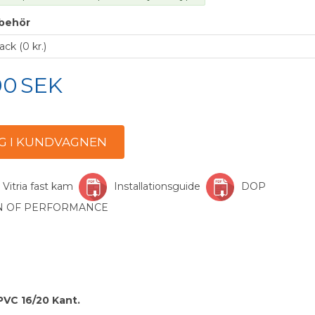
llbehör
00
SEK
 Vitria fast kam
Installationsguide
DOP
ON OF PERFORMANCE
PVC 16/20 Kant.