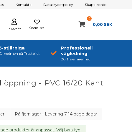
as
Kontakta
Dataskyddspolicy
Skapa konto
0
0,00
SEK
Önskelista
Logga in
5-stjärniga
Professionell
vägledning
Omdömen på Trustpilot
20 års erfarenhet
ll öppning - PVC 16/20 Kant
ger
På fjernlager - Levering 7-14 dage dagar
rade produkter är anpassat. Välj bara typ.