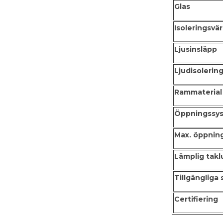
Glas
Isoleringsvä
Ljusinsläpp
Ljudisolerin
Rammaterial
Öppningssy
Max. öppnin
Lämplig takl
Tillgängliga 
Certifiering