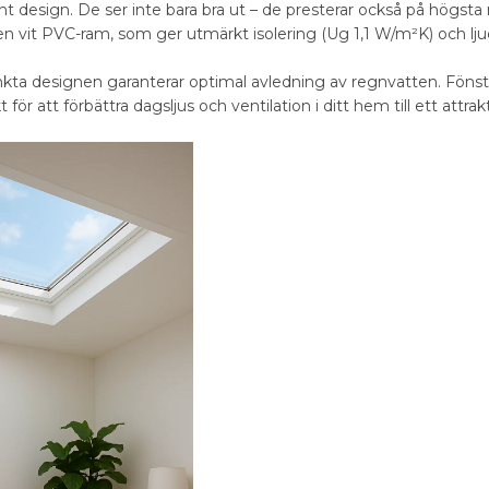
 design. De ser inte bara bra ut – de presterar också på högsta ni
 en vit PVC-ram, som ger utmärkt isolering (Ug 1,1 W/m²K) och lju
kta designen garanterar optimal avledning av regnvatten. Fönstret
 för att förbättra dagsljus och ventilation i ditt hem till ett attrakt