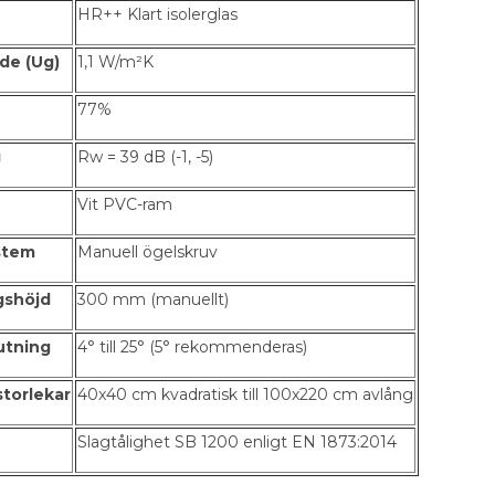
HR++ Klart isolerglas
rde (Ug)
1,1 W/m²K
77%
g
Rw = 39 dB (-1, -5)
Vit PVC-ram
stem
Manuell ögelskruv
gshöjd
300 mm (manuellt)
utning
4° till 25° (5° rekommenderas)
storlekar
40x40 cm kvadratisk till 100x220 cm avlång
Slagtålighet SB 1200 enligt EN 1873:2014