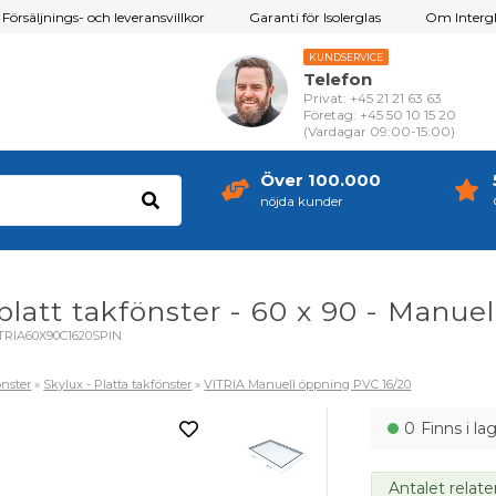
Försäljnings- och leveransvillkor
Garanti för Isolerglas
Om Intergl
KUNDSERVICE
Telefon
Privat: +45 21 21 63 63
Företag: +45 50 10 15 20
(Vardagar 09:00-15:00)
Över 100.000
nöjda kunder
platt takfönster - 60 x 90 - Manue
TRIA60X90C1620SPIN
nster
»
Skylux - Platta takfönster
»
VITRIA Manuell öppning PVC 16/20
0
Finns i la
Antalet relate