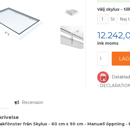
Välj skylux - ti
St
12.242,
ink moms
Datablad
- DECLARATI
g
Recension
krivelse
takfönster från Skylux - 60 cm x 90 cm - Manuell öppning - 