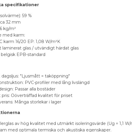
a specifikationer
(solvärme): 59 %
: ca 32 mm
36 kg/m²
e med karm:
C karm 16/20 EP: 1,08 W/m²K
 laminerat glas / utvändigt härdat glas
r belgisk EPB-standard
 dagsljus: "Ljusmått = taköppning"
onstruktion: PVC-profiler med lång livslängd
esign: Passar alla bostäder
t pris: Oöverträffad kvalitet för priset
erans: Många storlekar i lager
ktionerna
lerglas av hög kvalitet med utmärkt isoleringsvärde (Ug = 1,1 W/m
ram med optimala termiska och akustiska egenskaper.