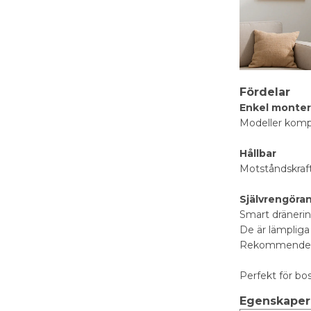
Fördelar
Enkel monter
Modeller kompat
Hållbar
Motståndskraft
Självrengöra
Smart dräneri
De är lämpliga 
Rekommenderad
Perfekt för bo
Egenskaper 