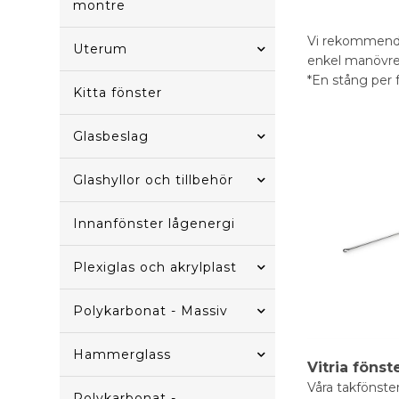
montre
Vi rekommender
Uterum
enkel manövrer
*En stång per 
Kitta fönster
Glasbeslag
Glashyllor och tillbehör
Innanfönster lågenergi
Plexiglas och akrylplast
Polykarbonat - Massiv
Hammerglass
Vitria fönst
Våra takfönste
Polykarbonat -