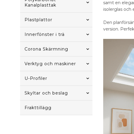
samt en elegant
Kanalplasttak
isolerglas och
Plastplattor
Den planförsän
version. Perfekt
Innerfönster i trä
Corona Skärmning
Verktyg och maskiner
U-Profiler
Skyltar och beslag
Frakttillägg