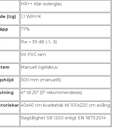
HR++ Klar isolerglas
rde (Ug)
1,1 W/m²K
läpp
77%
g
Rw = 39 dB (-1, -5)
Vit PVC-ram
stem
Manuell ögelskruv
gshöjd
300 mm (manuellt)
utning
4° till 25° (5° rekommenderas)
storlekar
40x40 cm kvadratisk till 100x220 cm avlång
Slagtålighet SB 1200 enligt EN 1873:2014