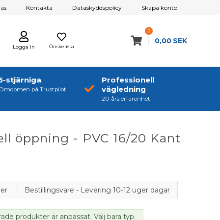
as
Kontakta
Dataskyddspolicy
Skapa konto
0
0,00
SEK
Önskelista
Logga in
5-stjärniga
Professionell
vägledning
Omdömen på Trustpilot
20 års erfarenhet
ell öppning - PVC 16/20 Kant
ger
Bestillingsvare - Levering 10-12 uger dagar
rade produkter är anpassat. Välj bara typ.