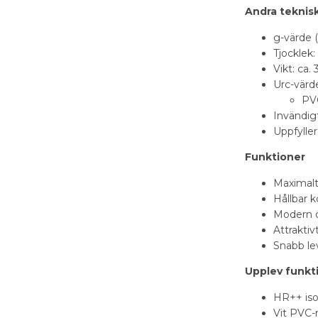
Andra teknisk
g-värde 
Tjocklek
Vikt: ca.
Urc-värd
PV
Invändigt
Uppfylle
Funktioner
Maximalt
Hållbar k
Modern de
Attraktiv
Snabb lev
Upplev funkt
HR++ iso
Vit PVC-