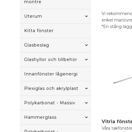
montre
Vi rekommender
Uterum
enkel manövrer
*En stång lägg
Kitta fönster
Glasbeslag
Glashyllor och tillbehör
Innanfönster lågenergi
Plexiglas och akrylplast
Polykarbonat - Massiv
Hammerglass
Vitria fönst
Våra takfönste
Polykarbonat -