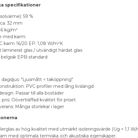
a specifikationer
(solvärme): 59 %
: ca. 32 mm
 36 kg/m²
e med karm:
C karm 16/20 EP: 1,08 W/m²K
 laminerat glas / utvändigt härdat glas
r belgisk EPB-standard
 dagsljus: "Ljusmått = taköppning"
onstruktion: PVC-profiler med lång livslängd
sign: Passar till alla bostäder
t pris: Oöverträffad kvalitet för priset
erans: Många storlekar i lager
ionerna
lerglas av hög kvalitet med utmärkt isoleringsvärde (Ug = 1,1 W/m
ram med optimala termiska och akustiska egenskaper.