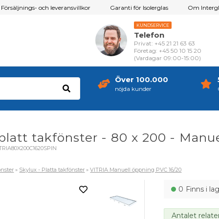
Försäljnings- och leveransvillkor
Garanti för Isolerglas
Om Intergl
KUNDSERVICE
Telefon
Privat: +45 21 21 63 63
Företag: +45 50 10 15 20
(Vardagar 09:00-15:00)
Över 100.000
nöjda kunder
platt takfönster - 80 x 200 - Manu
TRIA80X200C1620SPIN
nster
»
Skylux - Platta takfönster
»
VITRIA Manuell öppning PVC 16/20
0
Finns i la
Antalet relate