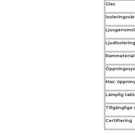
Glas
Isoleringsvä
Ljusgenoms
Ljudisolerin
Rammaterial
Öppningssy
Max. öppnin
Lämplig takl
Tillgängliga 
Certifiering