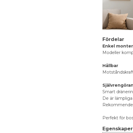
Fördelar
Enkel monter
Modeller kompat
Hållbar
Motståndskraft
Självrengöra
Smart dräneri
De är lämpliga 
Rekommenderad 
Perfekt för bo
Egenskaper 