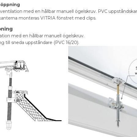
 öppning
entilation med en hållbar manuell ögelskruv. PVC uppståndskant
anterna monteras VITRIA fönstret med clips.
pning
tion med en hållbar manuell ögelskruv.
g till sneda uppståndare (PVC 16/20).