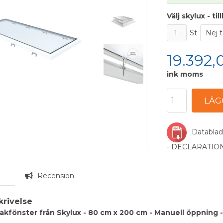
Välj skylux - ti
St
19.392,
ink moms
Datablad
- DECLARATI
g
Recension
krivelse
takfönster från Skylux - 80 cm x 200 cm - Manuell öppning 