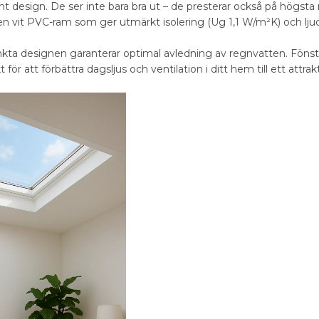
 design. De ser inte bara bra ut – de presterar också på högsta ni
 en vit PVC-ram som ger utmärkt isolering (Ug 1,1 W/m²K) och lju
kta designen garanterar optimal avledning av regnvatten. Fönstret
 för att förbättra dagsljus och ventilation i ditt hem till ett attrakt