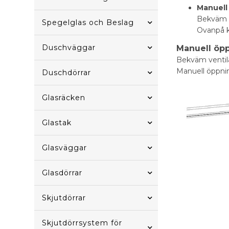
Manuell
Bekväm v
Spegelglas och Beslag
Ovanpå k
Duschväggar
Manuell öp
Bekväm ventila
Manuell öppnin
Duschdörrar
Glasräcken
Glastak
Glasväggar
Glasdörrar
Skjutdörrar
Skjutdörrsystem för