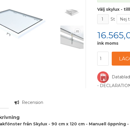
Välj skylux - ti
St
16.565,
ink moms
Datablad
- DECLARATI
g
Recension
krivning
takfönster från Skylux - 90 cm x 120 cm - Manuell öppning -