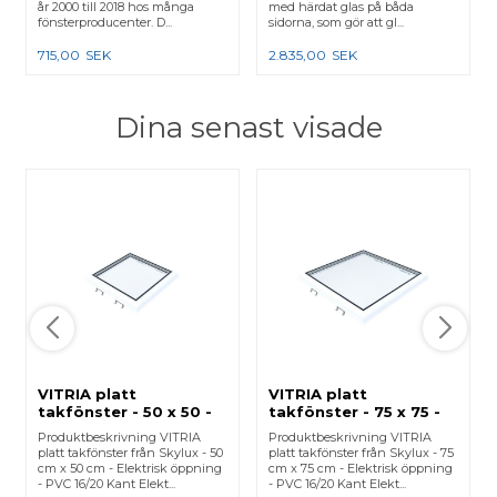
år 2000 till 2018 hos många
med härdat glas på båda
fönsterproducenter. D...
sidorna, som gör att gl...
715,00
SEK
2.835,00
SEK
Dina senast visade
VITRIA platt
VITRIA platt
takfönster - 50 x 50 -
takfönster - 75 x 75 -
Elektrisk öppning -
Elektrisk öppning -
Produktbeskrivning VITRIA
Produktbeskrivning VITRIA
PVC 16/20 Kant
PVC 16/20 Kant
platt takfönster från Skylux - 50
platt takfönster från Skylux - 75
cm x 50 cm - Elektrisk öppning
cm x 75 cm - Elektrisk öppning
- PVC 16/20 Kant Elekt...
- PVC 16/20 Kant Elekt...