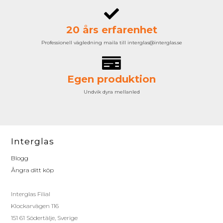
20 års erfarenhet
Professionell vägledning maila till interglas@interglas.se
Egen produktion
Undvik dyra mellanled
Interglas
Blogg
Ångra ditt köp
Interglas Filial
Klockarvägen 116
151 61 Södertälje, Sverige