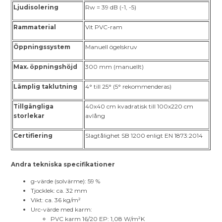
Ljudisolering
Rw = 39 dB (-1, -5)
Rammaterial
Vit PVC-ram
Öppningssystem
Manuell ögelskruv
Max. öppningshöjd
300 mm (manuellt)
Lämplig taklutning
4° till 25° (5° rekommenderas)
Tillgängliga
40x40 cm kvadratisk till 100x220 cm
storlekar
avlång
Certifiering
Slagtålighet SB 1200 enligt EN 1873:2014
Andra tekniska specifikationer
g-värde (solvärme): 59 %
Tjocklek: ca. 32 mm
Vikt: ca. 36 kg/m²
Urc-värde med karm:
PVC karm 16/20 EP: 1,08 W/m²K