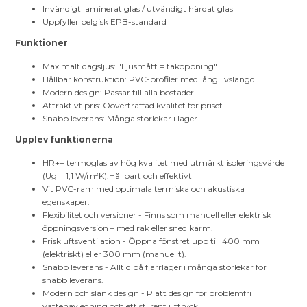
Invändigt laminerat glas / utvändigt härdat glas
Uppfyller belgisk EPB-standard
Funktioner
Maximalt dagsljus: "Ljusmått = taköppning"
Hållbar konstruktion: PVC-profiler med lång livslängd
Modern design: Passar till alla bostäder
Attraktivt pris: Oöverträffad kvalitet för priset
Snabb leverans: Många storlekar i lager
Upplev funktionerna
HR++ termoglas av hög kvalitet med utmärkt isoleringsvärde
(Ug = 1,1 W/m²K).Hållbart och effektivt
Vit PVC-ram med optimala termiska och akustiska
egenskaper.
Flexibilitet och versioner - Finns som manuell eller elektrisk
öppningsversion – med rak eller sned karm.
Friskluftsventilation - Öppna fönstret upp till 400 mm
(elektriskt) eller 300 mm (manuellt).
Snabb leverans - Alltid på fjärrlager i många storlekar för
snabb leverans.
Modern och slank design - Platt design för problemfri
vattenavledning och ett stilrent uttryck.