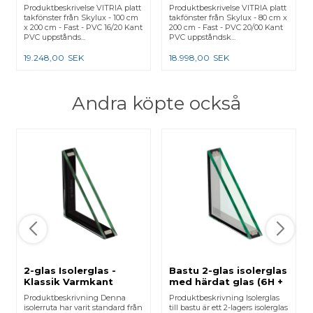
- Fast - PVC 16/20 Kant
Fast - PVC 20/00 Kant
Produktbeskrivelse VITRIA platt
Produktbeskrivelse VITRIA platt
takfönster från Skylux - 100 cm
takfönster från Skylux - 80 cm x
x 200 cm - Fast - PVC 16/20 Kant
200 cm - Fast - PVC 20/00 Kant
PVC uppstånds...
PVC uppståndsk...
19.248,00
SEK
18.998,00
SEK
Andra köpte också
2-glas Isolerglas -
Bastu 2-glas isolerglas
Klassik Varmkant
med härdat glas (6H +
6H)
Produktbeskrivning Denna
Produktbeskrivning Isolerglas
isolerruta har varit standard från
till bastu är ett 2-lagers isolerglas