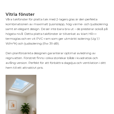
Vitria fönster
Våra takfönster för platta tak med 2-lagers glas är den perfekta
kombinationen av maximalt ljusinsläpp, hög värme- och ljudisolering
samt en elegant design. De ser inte bara bra ut – de presterar också på
högsta nivå. Detta platta takfönster är tillverkat av klart HR++
termoglas och en vit PVC-ram som ger utmärkt isolering (Ug 1,1
W/m²K) och ljudisolering (Rw 39 dB).
Den planförsänkta designen garanterar optimal avledning av
regnvatten. Fönstret finns i olika storlekar både i kvadratisk och
avlång version. Perfekt för att förbättra dagsljus och ventilation i ditt
hem till ett attraktivt pris.