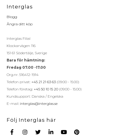
Interglas
Blogg
Ångra ditt köp
Interglas Filial
Klockarvägen 116
151 61 Södertälje, Sverige
Bara för hämtning:
Fredag 07.00 -17.00
Org.nr. 516412-1914
Telefon privat:
+45 21 21 63 63
(09:00 - 15:00)
Telefon företag:
+45 50 10 15 20
(09:00 - 15:00)
Kundsupport: Danska / Engelska
E-mail:
interglas@interglas.se
Följ Interglas här