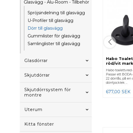
Glasvägg - Alu-Room - Tillbehör
Spröjsindelning till glasvägg
U-Profiler till glasvägg
Dörr till glasvägg
Gummilister för glasvägg
Samlinglister till glasvägg
Habo Toale
Glasdörrar
röd/vit mark
innerdörrar,
Habo toalettvred 
Passar ett BODA 
Skjutdörrar
22 dörrlås, på en
dörrtjocklek ...
Skjutdörrsystem för
677,00
SEK
montre
Uterum
Kitta fönster