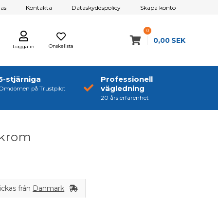
as
Kontakta
Dataskyddspolicy
Skapa konto
0
0,00
SEK
Önskelista
Logga in
5-stjärniga
Professionell
vägledning
Omdömen på Trustpilot
20 års erfarenhet
 krom
ickas från
Danmark