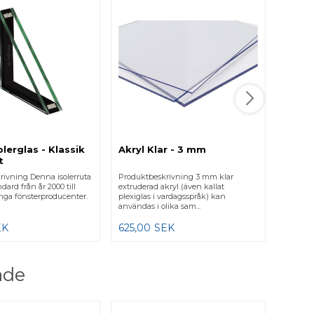
3-gla
lågen
Produkt
lagers i
den bäs
det...
1.637,
olerglas - Klassik
Akryl Klar - 3 mm
t
rivning Denna isolerruta
Produktbeskrivning 3 mm klar
ndard från år 2000 till
extruderad akryl (även kallat
nga fönsterproducenter.
plexiglas i vardagsspråk) kan
användas i olika sam...
EK
625,00
SEK
ade