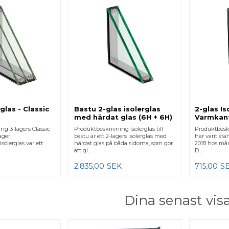
glas - Classic
Bastu 2-glas isolerglas
2-glas Is
med härdat glas (6H + 6H)
Varmkan
ng 3-lagers Classic
Produktbeskrivning Isolerglas till
Produktbesk
lager
bastu är ett 2-lagers isolerglas med
har varit sta
isolerglas var ett
härdat glas på båda sidorna, som gör
2018 hos må
att gl...
D...
2.835,00
SEK
715,00
S
Dina senast vis