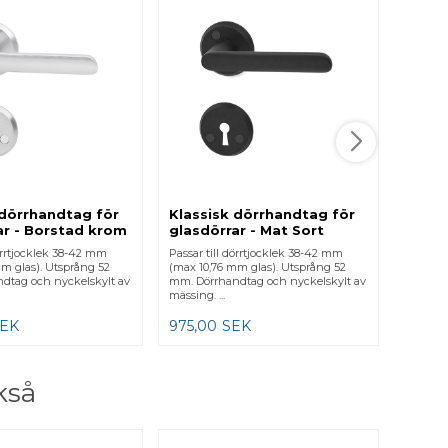
Dörrka
låshu
Dörrkant
12-15 m
Denna p
låse...
1.498
 dörrhandtag för
Klassisk dörrhandtag för
ar - Borstad krom
glasdörrar - Mat Sort
dörrtjocklek 38-42 mm
Passar till dörrtjocklek 38-42 mm
m glas). Utsprång 52
(max 10,76 mm glas). Utsprång 52
dtag och nyckelskylt av
mm. Dörrhandtag och nyckelskylt av
mässing. ...
SEK
975,00
SEK
kså