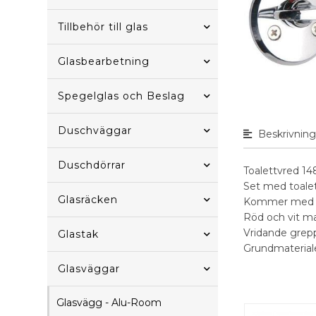
Tillbehör till glas
Glasbearbetning
Spegelglas och Beslag
Duschväggar
Beskrivnin
Duschdörrar
Toalettvred 1
Set med toalet
Glasräcken
Kommer med 2 
Röd och vit ma
Vridande grepp
Glastak
Grundmateriale
Glasväggar
Glasvägg - Alu-Room