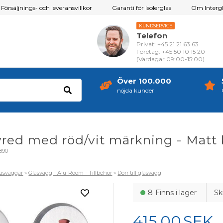
Försäljnings- och leveransvillkor
Garanti för Isolerglas
Om Intergl
KUNDSERVICE
Telefon
Privat: +45 21 21 63 63
Företag: +45 50 10 15 20
(Vardagar 09:00-15:00)
Över 100.000
nöjda kunder
vred med röd/vit märkning - Matt
890
lasväggar
»
Glasvägg - Alu-Room - Tillbehör
»
Dörr till glasvägg
8
Finns i lager
Sk
415,00
SEK