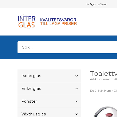
Frågor & Svar
Toalett
Isolerglas
Artikelnummer.:
14
Enkelglas
Du är här:
Hem
»
G
Fönster
Växthusglas