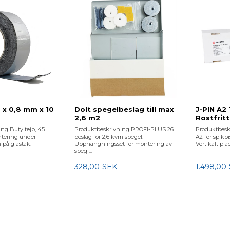
 x 0,8 mm x 10
Dolt spegelbeslag till max
J-PIN A2 
2,6 m2
Rostfritt
ng Butyltejp, 45
Produktbeskrivning PROFI-PLUS 26
Produktbeskri
tering under
beslag för 2,6 kvm spegel.
A2 för spikp
 på glastak.
Upphängningsset för montering av
Vertikalt plac
spegl...
328,00
SEK
1.498,00