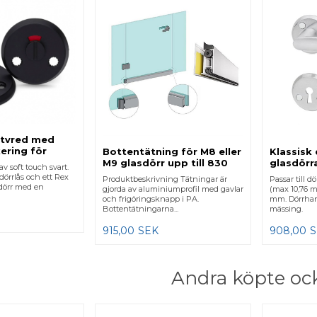
ttvred med
ering för
Bottentätning för M8 eller
Klassisk
 Svart
M9 glasdörr upp till 830
glasdörr
av soft touch svart.
mm dörrbredd
dörrlås och ett Rex
Produktbeskrivning Tätningar är
Passar till 
 dörr med en
gjorda av aluminiumprofil med gavlar
(max 10,76 m
och frigöringsknapp i PA.
mm. Dörrhan
Bottentätningarna...
mässing.
915,00
SEK
908,00
Andra köpte oc