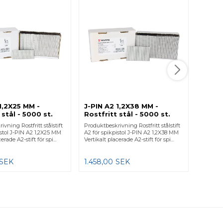
1,4 x
Rostfr
1,4 x 35
stål - 10
utomhus
blisterför
817,0
1,2X25 MM -
J-PIN A2 1,2X38 MM -
 stål - 5000 st.
Rostfritt stål - 5000 st.
vning Rostfritt stålstift
Produktbeskrivning Rostfritt stålstift
istol J-PIN A2 1,2X25 MM
A2 för spikpistol J-PIN A2 1,2X38 MM
erade A2-stift för spi...
Vertikalt placerade A2-stift för spi...
SEK
1.458,00
SEK