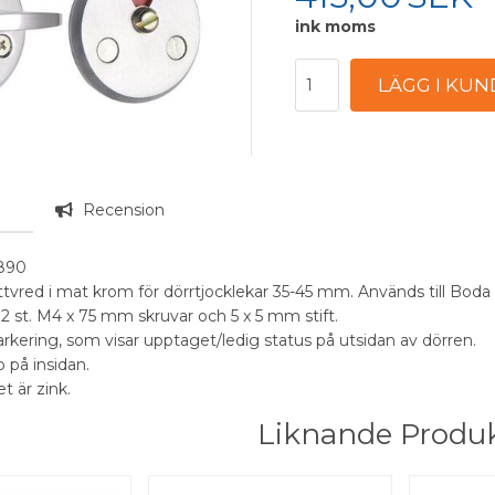
ink moms
g
Recension
4890
tvred i mat krom för dörrtjocklekar 35-45 mm. Används till Bod
st. M4 x 75 mm skruvar och 5 x 5 mm stift.
rkering, som visar upptaget/ledig status på utsidan av dörren.
 på insidan.
t är zink.
Liknande Produ