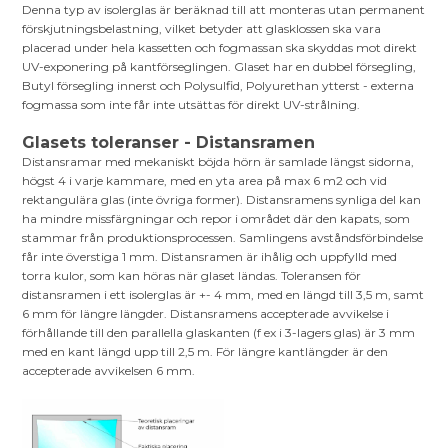
Denna typ av isolerglas är beräknad till att monteras utan permanent
förskjutningsbelastning, vilket betyder att glasklossen ska vara
placerad under hela kassetten och fogmassan ska skyddas mot direkt
UV-exponering på kantförseglingen. Glaset har en dubbel försegling,
Butyl försegling innerst och Polysulfid, Polyurethan ytterst - externa
fogmassa som inte får inte utsättas för direkt UV-strålning.
Glasets toleranser - Distansramen
Distansramar med mekaniskt böjda hörn är samlade längst sidorna,
högst 4 i varje kammare, med en yta area på max 6 m2 och vid
rektangulära glas (inte övriga former). Distansramens synliga del kan
ha mindre missfärgningar och repor i området där den kapats, som
stammar från produktionsprocessen. Samlingens avståndsförbindelse
får inte överstiga 1 mm. Distansramen är ihålig och uppfylld med
torra kulor, som kan höras när glaset ländas. Toleransen för
distansramen i ett isolerglas är +- 4 mm, med en längd till 3,5 m, samt
6 mm för längre längder. Distansramens accepterade avvikelse i
förhållande till den parallella glaskanten (f ex i 3-lagers glas) är 3 mm
med en kant längd upp till 2,5 m. För längre kantlängder är den
accepterade avvikelsen 6 mm.