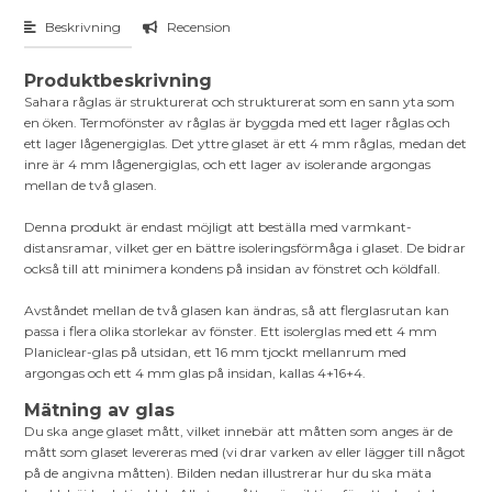
Beskrivning
Recension
Produktbeskrivning
Sahara råglas är strukturerat och strukturerat som en sann yta som
en öken. Termofönster av råglas är byggda med ett lager råglas och
ett lager lågenergiglas. Det yttre glaset är ett 4 mm råglas, medan det
inre är 4 mm lågenergiglas, och ett lager av isolerande argongas
mellan de två glasen.
Denna produkt är endast möjligt att beställa med varmkant-
distansramar, vilket ger en bättre isoleringsförmåga i glaset. De bidrar
också till att minimera kondens på insidan av fönstret och köldfall.
Avståndet mellan de två glasen kan ändras, så att flerglasrutan kan
passa i flera olika storlekar av fönster. Ett isolerglas med ett 4 mm
Planiclear-glas på utsidan, ett 16 mm tjockt mellanrum med
argongas och ett 4 mm glas på insidan, kallas 4+16+4.
Mätning av glas
Du ska ange glaset mått, vilket innebär att måtten som anges är de
mått som glaset levereras med (vi drar varken av eller lägger till något
på de angivna måtten). Bilden nedan illustrerar hur du ska mäta