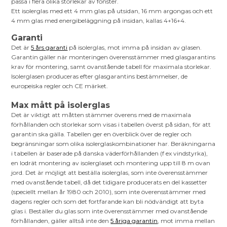
passa i flera olika storlekar av fönster.
Ett isolerglas med ett 4 mm glas på utsidan, 16 mm argongas och ett
4 mm glas med energibeläggning på insidan, kallas 4+16+4.
Garanti
Det är
5 års garanti
på isolerglas, mot imma på insidan av glasen.
Garantin gäller när monteringen överensstämmer med glasgarantins
krav för montering, samt ovanstående tabell för maximala storlekar.
Isolerglasen produceras efter glasgarantins bestämmelser, de
europeiska regler och CE märket.
Max mått på isolerglas
Det är viktigt att måtten stämmer överens med de maximala
förhållanden och storlekar som visas i tabellen överst på sidan, för att
garantin ska gälla. Tabellen ger en överblick över de regler och
begränsningar som olika isolerglaskombinationer har. Beräkningarna
i tabellen är baserade på danska väderförhållanden (f ex vindstyrka),
en lodrät montering av isolerglaset och montering upp till 8 m ovan
jord. Det är möjligt att beställa isolerglas, som inte överensstämmer
med ovanstående tabell, då det tidigare producerats en del kassetter
(speciellt mellan år 1980 och 2010), som inte överensstämmer med
dagens regler och som det fortfarande kan bli nödvändigt att byta
glas i. Beställer du glas som inte överensstämmer med ovanstående
förhållanden, gäller alltså inte den
5 åriga garantin
, mot imma mellan