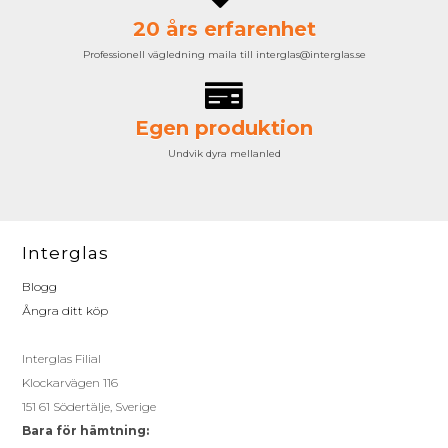
20 års erfarenhet
Professionell vägledning maila till interglas@interglas.se
Egen produktion
Undvik dyra mellanled
Interglas
Blogg
Ångra ditt köp
Interglas Filial
Klockarvägen 116
151 61 Södertälje, Sverige
Bara för hämtning: