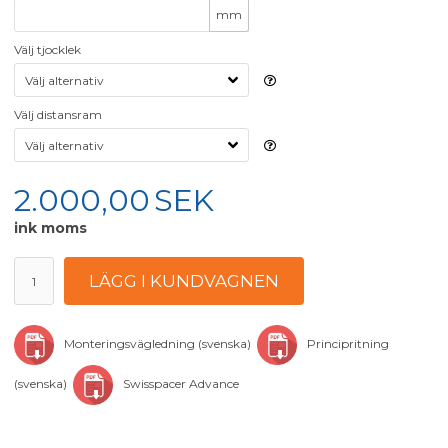
mm
Välj tjocklek
Välj distansram
2.000,00
SEK
ink moms
Monteringsvägledning (svenska)
Principritning
(svenska)
Swisspacer Advance