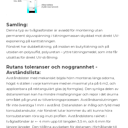
Samling:
Denna typ av tvåglasfönster är avsedd för montering utan
permanent skjuvspänning i tätningsmassan skyddad mot direkt UV-
exponering på kanttätningen.
Fönstret har dubbeltätning, på insidan en butyltätning och på
utsidan en polysulfid, polyuretan – yttre tätningsmedel, som inte får
utsättas för direkt UV-strålning.
Rutans toleranser och noggrannhet -
Avståndslista:
Avståndslister med mekaniskt böjda hörn monteras längs sidorna,
högst 4 ställen i varje kammare med en maximal yta på 6 m2, och
applicerbara på rektangulärt glas (ej formglas). Den synliga delen av
distansremsan kan ha mindre missfärgningar och repor i det skurna
området på grund av tillverkningsprocessen. Avståndsanslutningen
får inte överstiga 1 mm i avstånd. Distanslisten är ihålig och fylld med
torrsubstanskulor, när fönstret lutar kommer du att kunna höra
torrsubstansen röra sig inuti profilen. Avståndslistens rakhet i
tvåglasfönster är +- 4 mm upp till längden 3,5 m, och 6 mm för
längre längder. Den tillåtna avvikelsen för distansen i förhållande till