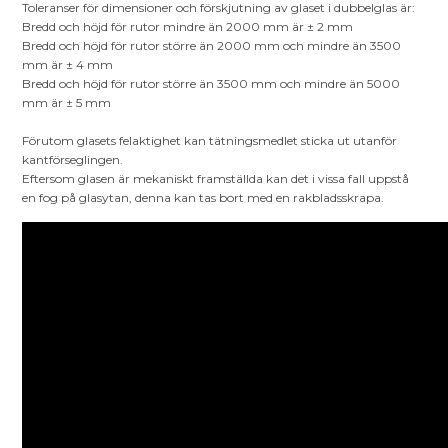
Toleranser för dimensioner och förskjutning av glaset i dubbelglas är:
Bredd och höjd för rutor mindre än 2000 mm är ± 2 mm
Bredd och höjd för rutor större än 2000 mm och mindre än 3500
mm är ± 4 mm
Bredd och höjd för rutor större än 3500 mm och mindre än 5000
mm är ± 5 mm
Förutom glasets felaktighet kan tätningsmedlet sticka ut utanför
kantförseglingen.
Eftersom glasen är mekaniskt framställda kan det i vissa fall uppstå
en fog på glasytan, denna kan tas bort med en rakbladsskrapa.