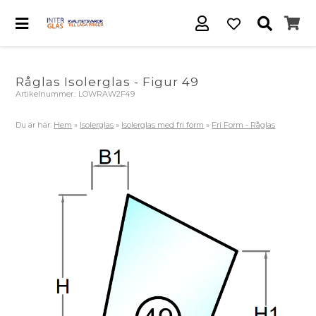
Råglas Isolerglas - Figur 49
Artikelnummer.:
LOWRAW2F49
Du är här:
Hem
»
Isolerglas
»
Isolerglas med fri form
»
Fri Form - Råglas