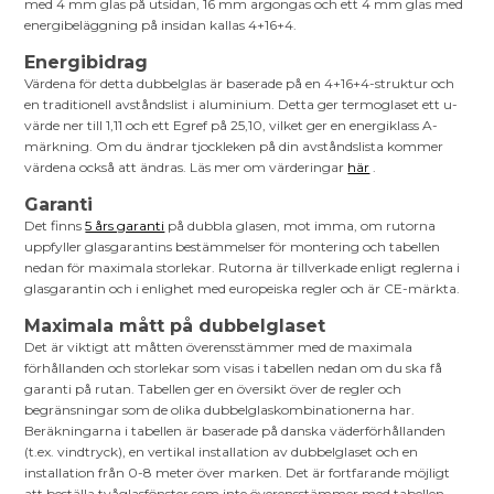
med 4 mm glas på utsidan, 16 mm argongas och ett 4 mm glas med
energibeläggning på insidan kallas 4+16+4.
Energibidrag
Värdena för detta dubbelglas är baserade på en 4+16+4-struktur och
en traditionell avståndslist i aluminium. Detta ger termoglaset ett u-
värde ner till 1,11 och ett Egref på 25,10, vilket ger en energiklass A-
märkning. Om du ändrar tjockleken på din avståndslista kommer
värdena också att ändras. Läs mer om värderingar
här
.
Garanti
Det finns
5 års garanti
på dubbla glasen, mot imma, om rutorna
uppfyller glasgarantins bestämmelser för montering och tabellen
nedan för maximala storlekar. Rutorna är tillverkade enligt reglerna i
glasgarantin och i enlighet med europeiska regler och är CE-märkta.
Maximala mått på dubbelglaset
Det är viktigt att måtten överensstämmer med de maximala
förhållanden och storlekar som visas i tabellen nedan om du ska få
garanti på rutan. Tabellen ger en översikt över de regler och
begränsningar som de olika dubbelglaskombinationerna har.
Beräkningarna i tabellen är baserade på danska väderförhållanden
(t.ex. vindtryck), en vertikal installation av dubbelglaset och en
installation från 0-8 meter över marken. Det är fortfarande möjligt
att beställa tvåglasfönster som inte överensstämmer med tabellen