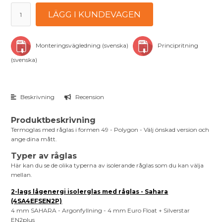
LÄGG I KUNDEVAGEN
Monteringsvägledning (svenska)
Principritning
(svenska)
Beskrivning
Recension
Produktbeskrivning
Termoglas med råglas i formen 49 - Polygon - Välj önskad version och
ange dina mått.
Typer av råglas
Här kan du se de olika typerna av isolerande råglas som du kan välja
mellan.
2-lags lågenergi isolerglas med råglas - Sahara
(4SA4EFSEN2P)
4 mm SAHARA - Argonfyllning - 4 mm Euro Float + Silverstar
EN2plus