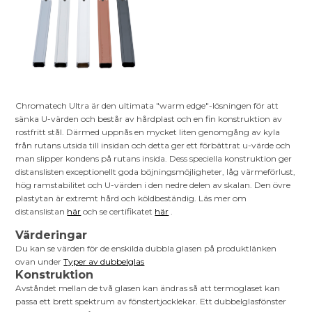
Chromatech Ultra är den ultimata "warm edge"-lösningen för att
sänka U-värden och består av hårdplast och en fin konstruktion av
rostfritt stål. Därmed uppnås en mycket liten genomgång av kyla
från rutans utsida till insidan och detta ger ett förbättrat u-värde och
man slipper kondens på rutans insida. Dess speciella konstruktion ger
distanslisten exceptionellt goda böjningsmöjligheter, låg värmeförlust,
hög ramstabilitet och U-värden i den nedre delen av skalan. Den övre
plastytan är extremt hård och köldbeständig. Läs mer om
distanslistan
här
och se certifikatet
här
.
Värderingar
Du kan se värden för de enskilda dubbla glasen på produktlänken
ovan under
Typer av dubbelglas
Konstruktion
Avståndet mellan de två glasen kan ändras så att termoglaset kan
passa ett brett spektrum av fönstertjocklekar. Ett dubbelglasfönster