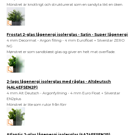
Mönstret är knottrigt och strukturerat som en sandyta likt en öken.
Frostat 2-glas lågenergi isolerglas - Satin - Super lågenergi
4 mm Decormat - Argon filling - 4 mm Eurofloat + Silverstar ZERO
NG
Mønstret er som sandblæst glas og giver en helt mat overflade.
2-lags lågenergi isolerglas med råglas - Altdeutsch
(4AL4EFSEN2P)
4 mm Alt Deutsch - Argonfyllning - 4 mm Euro Float + Silverstar
EN2plus
Mönstret är lite som rutor från förr
Atlantic 2-glas lågenergi isolerglas (4AT4EFSEN2P)