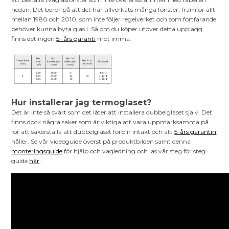
nedan. Det beror på att det har tillverkats många fönster, framför allt
mellan 1980 och 2010, som inte följer regelverket och som fortfarande
behöver kunna byta glas i. Så om du köper utöver detta upplägg
finns det ingen
5- års garanti
mot imma.
Hur installerar jag termoglaset?
Det är inte så svårt som det låter att installera dubbelglaset själv. Det
finns dock några saker som är viktiga att vara uppmärksamma på
för att säkerställa att dubbelglaset förblir intakt och att
5-års garantin
håller. Se vår videoguide överst på produktbilden samt denna
monteringsguide
för hjälp och vägledning och läs vår steg för steg
guide
här
.