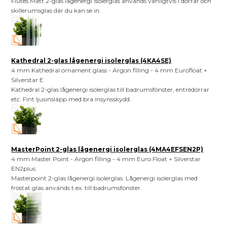
Flutes Matt 2-glas lågenergi isolerglas används vanligtvis i dörrar och
skillerumsglas där du kan se in.
Kathedral 2-glas lågenergi isolerglas (4KA4SE)
4 mm Kathedral ornament glass - Argon filling - 4 mm Eurofloat +
Silverstar E
Kathedral 2-glas lågenergi isolerglas till badrumsfönster, entrédörrar
etc. Fint ljusinsläpp med bra insynsskydd.
MasterPoint 2-glas lågenergi isolerglas (4MA4EFSEN2P)
4 mm Master Point - Argon filling - 4 mm Euro Float + Silverstar
EN2plus
Masterpoint 2-glas lågenergi isolerglas. Lågenergi isolerglas med
frostat glas används t.ex. till badrumsfönster.