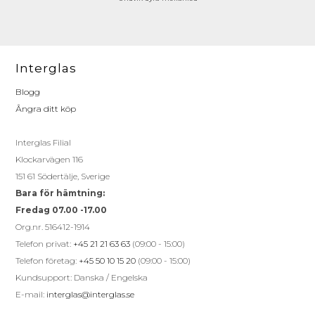
Interglas
Blogg
Ångra ditt köp
Interglas Filial
Klockarvägen 116
151 61 Södertälje, Sverige
Bara för hämtning:
Fredag 07.00 -17.00
Org.nr. 516412-1914
Telefon privat:
+45 21 21 63 63
(09:00 - 15:00)
Telefon företag:
+45 50 10 15 20
(09:00 - 15:00)
Kundsupport: Danska / Engelska
E-mail:
interglas@interglas.se