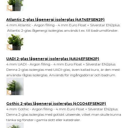
Atlantic 2-glas lågenergi isolerglas (4AT4EFSEN2P)
4 mm Atlantic - Argon filling - 4 mm Euro Float + Silverstar EN2plus
Atlantic 2-glas lågenergi isolerglas används t.ex. till badrumsfönster.
UADI 2-glas lågenergi isolerglas (4AU4EFSEN2P)
4 mm UADI - Argon filling - 4 mm Euro Float + Silverstar EN2plus
Denna 2-glas isolerglas med UADI-glas, även kallad kura, är den mest
använda råglas isolerglas. Används för ingångsdörrar och badrum.
Gothic 2-glas lågenergi isolerglas (4CGO4EFSEN2P)
4 mm Gothic - Argon filling - 4 mm Euro Float + Silverstar EN2plus
Denna 2-glas isolerglas med gotiskt utseende, vilket man skulle kunna
tänka sig fönster i gamla slott eller katedraler.