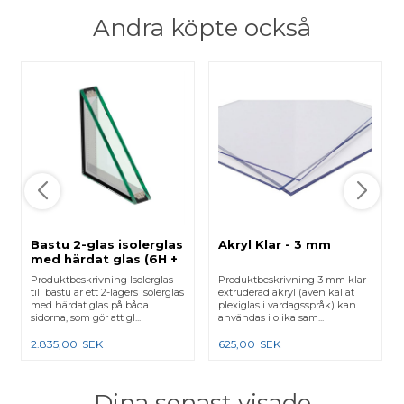
Andra köpte också
Bastu 2-glas isolerglas
Akryl Klar - 3 mm
med härdat glas (6H +
6H)
Produktbeskrivning Isolerglas
Produktbeskrivning 3 mm klar
till bastu är ett 2-lagers isolerglas
extruderad akryl (även kallat
med härdat glas på båda
plexiglas i vardagsspråk) kan
sidorna, som gör att gl...
användas i olika sam...
2.835,00
SEK
625,00
SEK
Dina senast visade