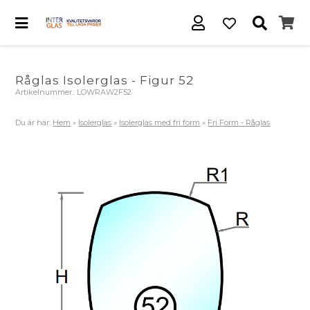
Råglas Isolerglas - Figur 52
Artikelnummer.:
LOWRAW2F52
Du är här:
Hem
»
Isolerglas
»
Isolerglas med fri form
»
Fri Form - Råglas