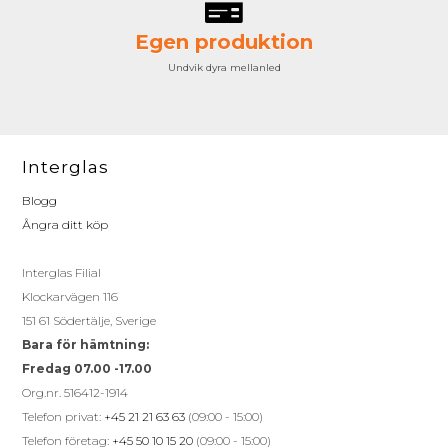
Egen produktion
Undvik dyra mellanled
Interglas
Blogg
Ångra ditt köp
Interglas Filial
Klockarvägen 116
151 61 Södertälje, Sverige
Bara för hämtning:
Fredag 07.00 -17.00
Org.nr. 516412-1914
Telefon privat:
+45 21 21 63 63
(09:00 - 15:00)
Telefon företag:
+45 50 10 15 20
(09:00 - 15:00)