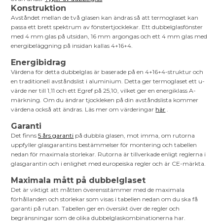
Konstruktion
Avståndet mellan de två glasen kan ändras så att termoglaset kan
passa ett brett spektrum av fönstertjocklekar. Ett dubbelglasfönster
med 4 mm glas på utsidan, 16 mm argongas och ett 4 mm glas med
energibeläggning på insidan kallas 4+16+4.
Energibidrag
Värdena för detta dubbelglas är baserade på en 4+16+4-struktur och
en traditionell avståndslist i aluminium. Detta ger termoglaset ett u-
värde ner till 1,11 och ett Egref på 25,10, vilket ger en energiklass A-
märkning. Om du ändrar tjockleken på din avståndslista kommer
värdena också att ändras. Läs mer om värderingar
här
.
Garanti
Det finns
5 års garanti
på dubbla glasen, mot imma, om rutorna
uppfyller glasgarantins bestämmelser för montering och tabellen
nedan för maximala storlekar. Rutorna är tillverkade enligt reglerna i
glasgarantin och i enlighet med europeiska regler och är CE-märkta.
Maximala mått på dubbelglaset
Det är viktigt att måtten överensstämmer med de maximala
förhållanden och storlekar som visas i tabellen nedan om du ska få
garanti på rutan. Tabellen ger en översikt över de regler och
begränsningar som de olika dubbelglaskombinationerna har.