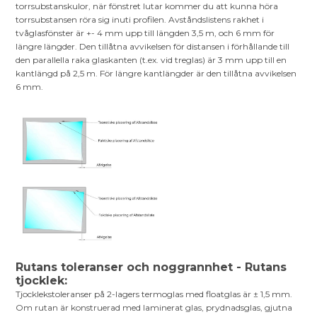
torrsubstanskulor, när fönstret lutar kommer du att kunna höra
torrsubstansen röra sig inuti profilen. Avståndslistens rakhet i
tvåglasfönster är +- 4 mm upp till längden 3,5 m, och 6 mm för
längre längder. Den tillåtna avvikelsen för distansen i förhållande till
den parallella raka glaskanten (t.ex. vid treglas) är 3 mm upp till en
kantlängd på 2,5 m. För längre kantlängder är den tillåtna avvikelsen
6 mm.
Rutans toleranser och noggrannhet - Rutans
tjocklek:
Tjocklekstoleranser på 2-lagers termoglas med floatglas är ± 1,5 mm.
Om rutan är konstruerad med laminerat glas, prydnadsglas, gjutna