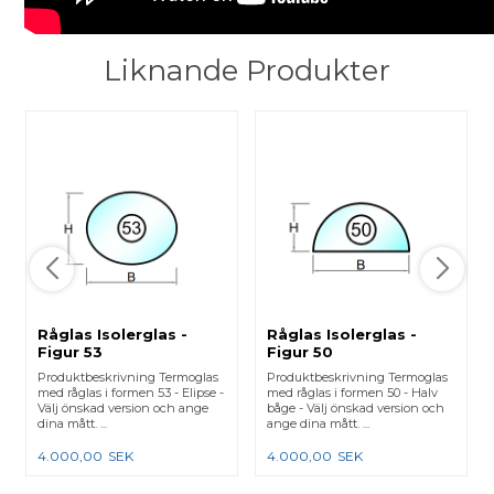
Liknande Produkter
Råglas Isolerglas -
Råglas Isolerglas -
Figur 53
Figur 50
Produktbeskrivning Termoglas
Produktbeskrivning Termoglas
med råglas i formen 53 - Elipse -
med råglas i formen 50 - Halv
Välj önskad version och ange
båge - Välj önskad version och
dina mått. ...
ange dina mått. ...
4.000,00
SEK
4.000,00
SEK