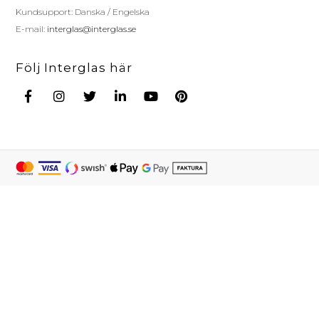
Kundsupport: Danska / Engelska
E-mail:
interglas@interglas.se
Följ Interglas här