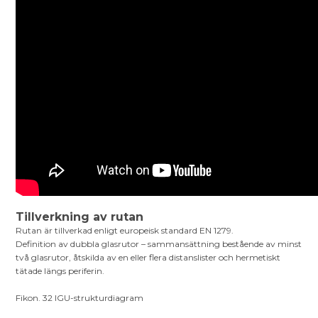
Tillverkning av rutan
Rutan är tillverkad enligt europeisk standard EN 1279.
Definition av dubbla glasrutor – sammansättning bestående av minst
två glasrutor, åtskilda av en eller flera distanslister och hermetiskt
tätade längs periferin.
Fikon. 32 IGU-strukturdiagram