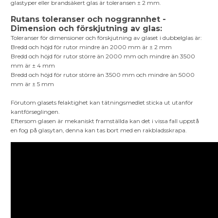
glastyper eller brandsäkert glas är toleransen ± 2 mm.
Rutans toleranser och noggrannhet -
Dimension och förskjutning av glas:
Toleranser för dimensioner och förskjutning av glaset i dubbelglas är:
Bredd och höjd för rutor mindre än 2000 mm är ± 2 mm
Bredd och höjd för rutor större än 2000 mm och mindre än 3500
mm är ± 4 mm
Bredd och höjd för rutor större än 3500 mm och mindre än 5000
mm är ± 5 mm
Förutom glasets felaktighet kan tätningsmedlet sticka ut utanför
kantförseglingen.
Eftersom glasen är mekaniskt framställda kan det i vissa fall uppstå
en fog på glasytan, denna kan tas bort med en rakbladsskrapa.