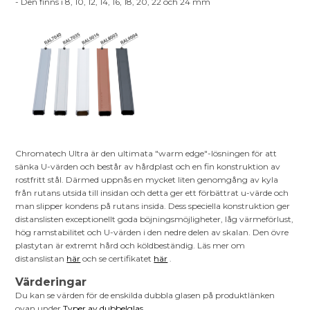
- Den finns i 8, 10, 12, 14, 16, 18, 20, 22 och 24 mm
Chromatech Ultra är den ultimata "warm edge"-lösningen för att
sänka U-värden och består av hårdplast och en fin konstruktion av
rostfritt stål. Därmed uppnås en mycket liten genomgång av kyla
från rutans utsida till insidan och detta ger ett förbättrat u-värde och
man slipper kondens på rutans insida. Dess speciella konstruktion ger
distanslisten exceptionellt goda böjningsmöjligheter, låg värmeförlust,
hög ramstabilitet och U-värden i den nedre delen av skalan. Den övre
plastytan är extremt hård och köldbeständig. Läs mer om
distanslistan
här
och se certifikatet
här
.
Värderingar
Du kan se värden för de enskilda dubbla glasen på produktlänken
ovan under
Typer av dubbelglas