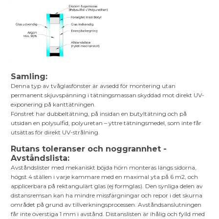
Samling:
Denna typ av tvåglasfönster är avsedd för montering utan
permanent skjuvspänning i tätningsmassan skyddad mot direkt UV-
exponering på kanttätningen.
Fönstret har dubbeltätning, på insidan en butyltätning och på
utsidan en polysulfid, polyuretan – yttre tätningsmedel, som inte får
utsättas för direkt UV-strålning.
Rutans toleranser och noggrannhet -
Avståndslista:
Avståndslister med mekaniskt böjda hörn monteras längs sidorna,
högst 4 ställen i varje kammare med en maximal yta på 6 m2, och
applicerbara på rektangulärt glas (ej formglas). Den synliga delen av
distansremsan kan ha mindre missfärgningar och repor i det skurna
området på grund av tillverkningsprocessen. Avståndsanslutningen
får inte överstiga 1 mm i avstånd. Distanslisten är ihålig och fylld med