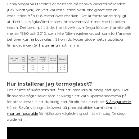
Beräkningarna i tabellen är baserade på danska väderförhållanden
(t.ex. vindtryck), en vertikal installation av dubbelglaset och en
installation från 0-8 meter över marken. Det är fortfarande möjligt
att beställa tvåglasfönster som inte överensstämmer med tabellen
nedan. Det beror på att det har tillverkats många fönster, framför allt
mellan 1980 och 2010, som inte följer regelverket och som fortfarande
behöver kunna byta glas i. Så om du köper utöver detta upplägg
finns det ingen
5- års garanti
mot imma.
Hur installerar jag termoglaset?
Det är inte så svårt som det låter att installera dubbelglaset själv. Det
finns dock några saker som är viktiga att vara uppmärksamma på
för att säkerställa att dubbelglaset förblir intakt och att
5-års garantin
håller. Se vår videoguide överst på produktbilden samt denna
monteringsguide
för hjälp och vägledning och läs vår steg för steg
guide
här
.